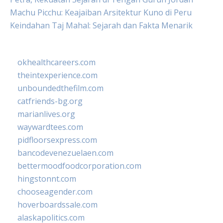
Machu Picchu: Keajaiban Arsitektur Kuno di Peru
Keindahan Taj Mahal: Sejarah dan Fakta Menarik
okhealthcareers.com
theintexperience.com
unboundedthefilm.com
catfriends-bg.org
marianlives.org
waywardtees.com
pidfloorsexpress.com
bancodevenezuelaen.com
bettermoodfoodcorporation.com
hingstonnt.com
chooseagender.com
hoverboardssale.com
alaskapolitics.com