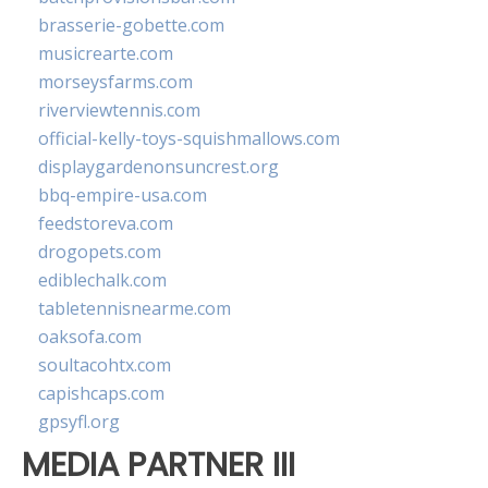
brasserie-gobette.com
musicrearte.com
morseysfarms.com
riverviewtennis.com
official-kelly-toys-squishmallows.com
displaygardenonsuncrest.org
bbq-empire-usa.com
feedstoreva.com
drogopets.com
ediblechalk.com
tabletennisnearme.com
oaksofa.com
soultacohtx.com
capishcaps.com
gpsyfl.org
MEDIA PARTNER III