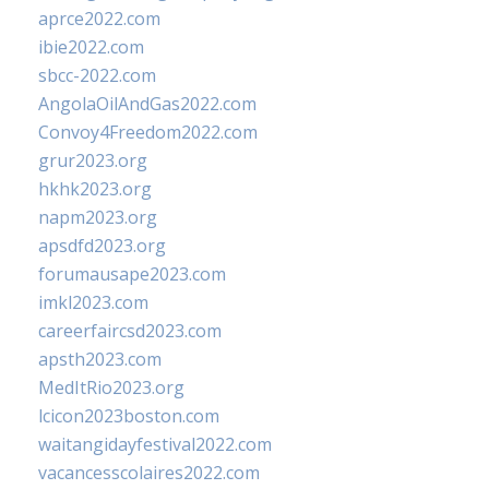
aprce2022.com
ibie2022.com
sbcc-2022.com
AngolaOilAndGas2022.com
Convoy4Freedom2022.com
grur2023.org
hkhk2023.org
napm2023.org
apsdfd2023.org
forumausape2023.com
imkl2023.com
careerfaircsd2023.com
apsth2023.com
MedItRio2023.org
lcicon2023boston.com
waitangidayfestival2022.com
vacancesscolaires2022.com