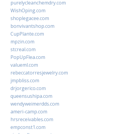
purelycleanchemdry.com
WishOping.com
shoplegacee.com
bonvivantshop.com
CupPlante.com
mpzin.com
stcreal.com
PopUpFlea.com
valueml.com
rebeccatorresjewelry.com
jmpbliss.com
drjorgerico.com
queensushipa.com
wendyweimerdds.com
ameri-camp.com
hrsreceivables.com
empconst1.com