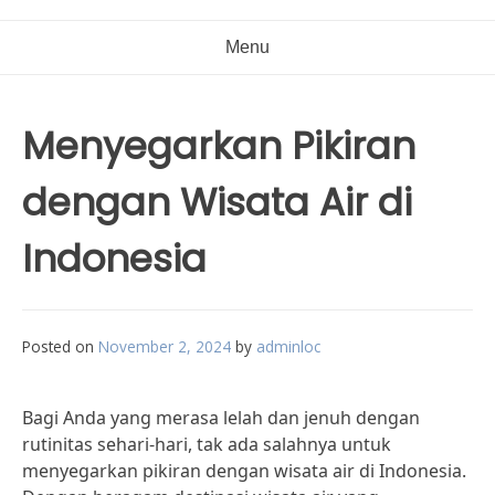
Menu
Menyegarkan Pikiran
dengan Wisata Air di
Indonesia
Posted on
November 2, 2024
by
adminloc
Bagi Anda yang merasa lelah dan jenuh dengan
rutinitas sehari-hari, tak ada salahnya untuk
menyegarkan pikiran dengan wisata air di Indonesia.