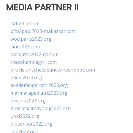
MEDIA PARTNER II
isth2022.com
p2b2pabi2023-makassar.com
wocfparis2023.org
sinc2023.com
scdlqatar2022-qa.com
thecolumbiagrill.com
provisionscheeseandwineshoppe.com
khedi2023.org
akademikgeriatri2023.org
marmarapediatri2023.org
emchie2023.org
girisimselradyoloji2022.org
utcd2022.org
biosensor2022.org
ialp2022.org