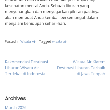
kesehatan mental Anda. Sebuah liburan yang
menyenangkan dan menyegarkan pikiran pastinya
akan membuat Anda kembali bersemangat dalam
menjalani kehidupan sehari-hari.
Posted in
Wisata Air
Tagged
wisata air
Post
Rekomendasi Destinasi
Wisata Air Klaten:
Liburan Wisata Air
Destinasi Liburan Terbaik
Terdekat di Indonesia
di Jawa Tengah
navigation
Archives
March 2026