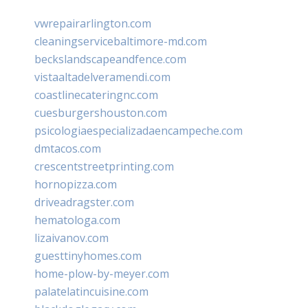
vwrepairarlington.com
cleaningservicebaltimore-md.com
beckslandscapeandfence.com
vistaaltadelveramendi.com
coastlinecateringnc.com
cuesburgershouston.com
psicologiaespecializadaencampeche.com
dmtacos.com
crescentstreetprinting.com
hornopizza.com
driveadragster.com
hematologa.com
lizaivanov.com
guesttinyhomes.com
home-plow-by-meyer.com
palatelatincuisine.com