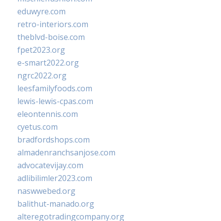
eduwyre.com
retro-interiors.com
theblvd-boise.com
fpet2023.org
e-smart2022.org
ngrc2022.org
leesfamilyfoods.com
lewis-lewis-cpas.com
eleontennis.com
cyetus.com
bradfordshops.com
almadenranchsanjose.com
advocatevijay.com
adlibilimler2023.com
naswwebed.org
balithut-manado.org
alteregotradingcompany.org