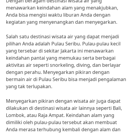
Dengan beragam destinasi wisata air yang
menawarkan keindahan alam yang menakjubkan,
Anda bisa mengisi waktu liburan Anda dengan
kegiatan yang menyenangkan dan menyegarkan.
Salah satu destinasi wisata air yang dapat menjadi
pilihan Anda adalah Pulau Seribu. Pulau-pulau kecil
yang tersebar di sekitar Jakarta ini menawarkan
keindahan pantai yang memukau serta berbagai
aktivitas air seperti snorkeling, diving, dan berlayar
dengan perahu. Menyegarkan pikiran dengan
bermain air di Pulau Seribu bisa menjadi pengalaman
yang tak terlupakan.
Menyegarkan pikiran dengan wisata air juga dapat
dilakukan di destinasi wisata air lainnya seperti Bali,
Lombok, atau Raja Ampat. Keindahan alam yang
dimiliki oleh pulau-pulau tersebut akan membuat
Anda merasa terhubung kembali dengan alam dan