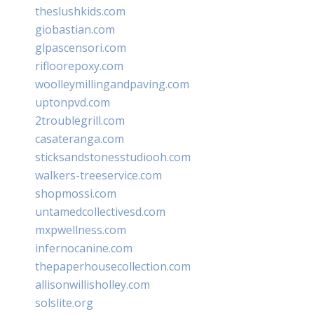
theslushkids.com
giobastian.com
glpascensori.com
rifloorepoxy.com
woolleymillingandpaving.com
uptonpvd.com
2troublegrill.com
casateranga.com
sticksandstonesstudiooh.com
walkers-treeservice.com
shopmossi.com
untamedcollectivesd.com
mxpwellness.com
infernocanine.com
thepaperhousecollection.com
allisonwillisholley.com
solslite.org