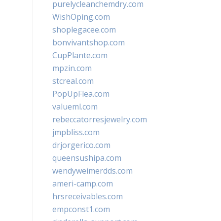
purelycleanchemdry.com
WishOping.com
shoplegacee.com
bonvivantshop.com
CupPlante.com
mpzin.com
stcreal.com
PopUpFlea.com
valueml.com
rebeccatorresjewelry.com
jmpbliss.com
drjorgerico.com
queensushipa.com
wendyweimerdds.com
ameri-camp.com
hrsreceivables.com
empconst1.com