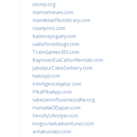
stsmp.org
manoelneves.com
mandelaeffectlibrary.com
roselynns.com
balanceyoganj.com
salesforceblogs.com
TrainGames365.com
BaytownEvaCationRentals.com
JabalpurCakeDelivery.com
halobjd.com
intelligenceqatar.com
PikaPikaApp.com
takecareofbusinessdfw.org
HamadaOfJapan.com
VersifyLifestyle.com
kingscreekadventures.com
antaeuslabs.com