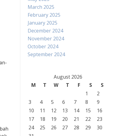
March 2025
February 2025
January 2025
December 2024
November 2024
October 2024
September 2024
an-
August 2026
M
T
W
T
F
S
S
1
2
3
4
5
6
7
8
9
10
11
12
13
14
15
16
17
18
19
20
21
22
23
24
25
26
27
28
29
30
mbah