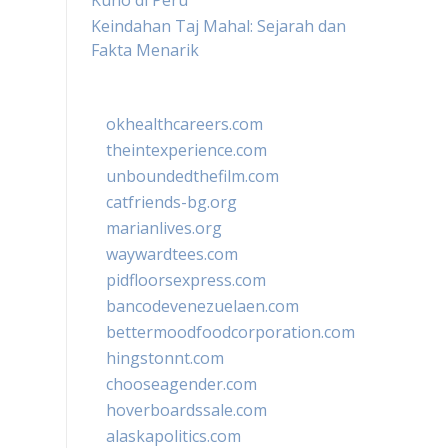
Kuno di Peru
Keindahan Taj Mahal: Sejarah dan
Fakta Menarik
okhealthcareers.com
theintexperience.com
unboundedthefilm.com
catfriends-bg.org
marianlives.org
waywardtees.com
pidfloorsexpress.com
bancodevenezuelaen.com
bettermoodfoodcorporation.com
hingstonnt.com
chooseagender.com
hoverboardssale.com
alaskapolitics.com