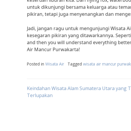
keseruan liburan kita. Dari flying fox, waterb
untuk dikunjungi bersama keluarga atau teman
pikiran, tetapi juga menyenangkan dan menge
Jadi, jangan ragu untuk mengunjungi Wisata A
kesegaran pikiran yang ditawarkannya. Seperti 
and then you will understand everything bette
Air Mancur Purwakarta!
Posted in
Wisata Air
Tagged
wisata air mancur purwak
Post
Keindahan Wisata Alam Sumatera Utara yang 
Terlupakan
navigation