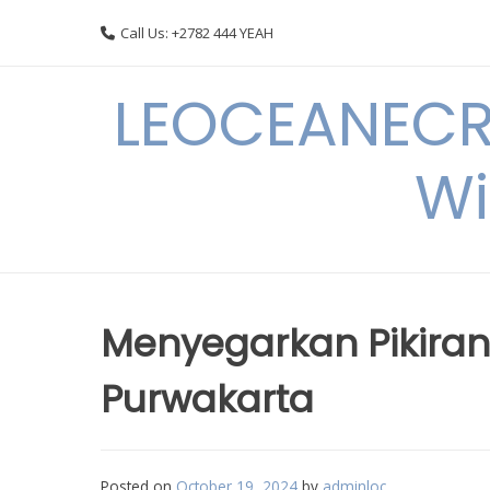
Skip
Call Us: +2782 444 YEAH
to
content
LEOCEANECRE
Wi
Menyegarkan Pikiran
Purwakarta
Posted on
October 19, 2024
by
adminloc