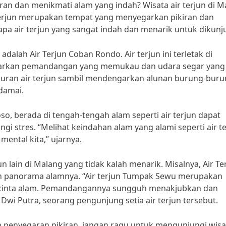
n dan menikmati alam yang indah? Wisata air terjun di M
 terjun merupakan tempat yang menyegarkan pikiran dan
pa air terjun yang sangat indah dan menarik untuk dikunj
adalah Air Terjun Coban Rondo. Air terjun ini terletak di
arkan pemandangan yang memukau dan udara segar yang
uran air terjun sambil mendengarkan alunan burung-buru
damai.
so, berada di tengah-tengah alam seperti air terjun dapat
stres. “Melihat keindahan alam yang alami seperti air te
ental kita,” ujarnya.
 lain di Malang yang tidak kalah menarik. Misalnya, Air Te
n panorama alamnya. “Air terjun Tumpak Sewu merupakan
 pecinta alam. Pemandangannya sungguh menakjubkan dan
Dwi Putra, seorang pengunjung setia air terjun tersebut.
 penyegaran pikiran, jangan ragu untuk mengunjungi wisat