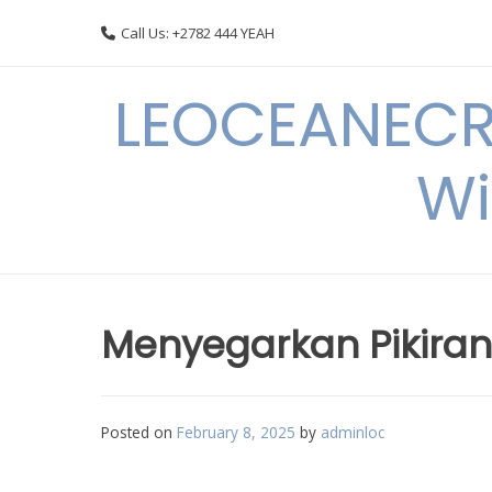
Skip
Call Us: +2782 444 YEAH
to
content
LEOCEANECRE
Wi
Menyegarkan Pikiran 
Posted on
February 8, 2025
by
adminloc