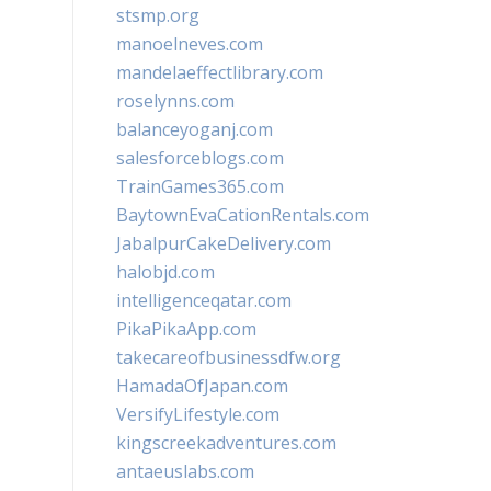
stsmp.org
manoelneves.com
mandelaeffectlibrary.com
roselynns.com
balanceyoganj.com
salesforceblogs.com
TrainGames365.com
BaytownEvaCationRentals.com
JabalpurCakeDelivery.com
halobjd.com
intelligenceqatar.com
PikaPikaApp.com
takecareofbusinessdfw.org
HamadaOfJapan.com
VersifyLifestyle.com
kingscreekadventures.com
antaeuslabs.com