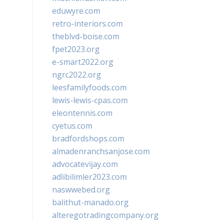
eduwyre.com
retro-interiors.com
theblvd-boise.com
fpet2023.org
e-smart2022.org
ngrc2022.org
leesfamilyfoods.com
lewis-lewis-cpas.com
eleontennis.com
cyetus.com
bradfordshops.com
almadenranchsanjose.com
advocatevijay.com
adlibilimler2023.com
naswwebed.org
balithut-manado.org
alteregotradingcompany.org