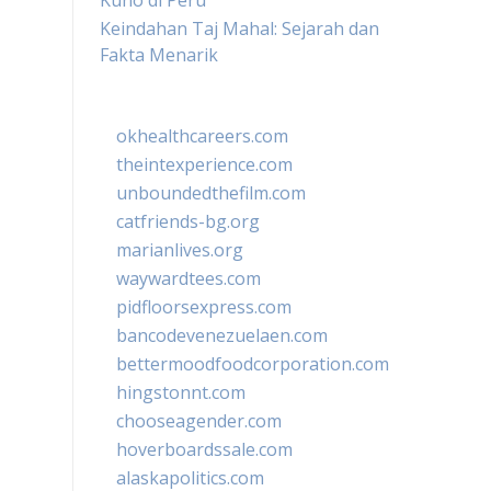
Kuno di Peru
Keindahan Taj Mahal: Sejarah dan
Fakta Menarik
okhealthcareers.com
theintexperience.com
unboundedthefilm.com
catfriends-bg.org
marianlives.org
waywardtees.com
pidfloorsexpress.com
bancodevenezuelaen.com
bettermoodfoodcorporation.com
hingstonnt.com
chooseagender.com
hoverboardssale.com
alaskapolitics.com