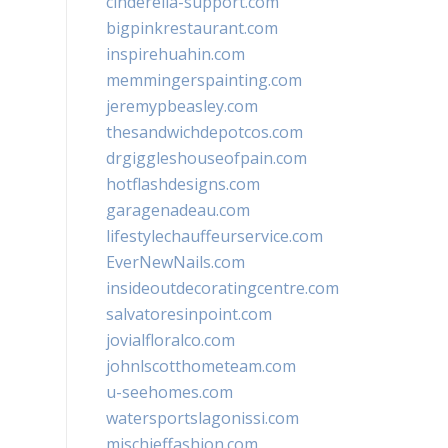
cinderella-support.com
bigpinkrestaurant.com
inspirehuahin.com
memmingerspainting.com
jeremypbeasley.com
thesandwichdepotcos.com
drgiggleshouseofpain.com
hotflashdesigns.com
garagenadeau.com
lifestylechauffeurservice.com
EverNewNails.com
insideoutdecoratingcentre.com
salvatoresinpoint.com
jovialfloralco.com
johnlscotthometeam.com
u-seehomes.com
watersportslagonissi.com
mischieffashion.com