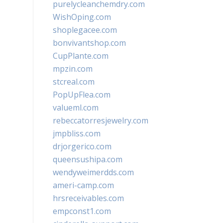
purelycleanchemdry.com
WishOping.com
shoplegacee.com
bonvivantshop.com
CupPlante.com
mpzin.com
stcreal.com
PopUpFlea.com
valueml.com
rebeccatorresjewelry.com
jmpbliss.com
drjorgerico.com
queensushipa.com
wendyweimerdds.com
ameri-camp.com
hrsreceivables.com
empconst1.com