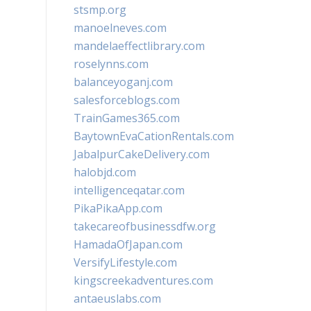
stsmp.org
manoelneves.com
mandelaeffectlibrary.com
roselynns.com
balanceyoganj.com
salesforceblogs.com
TrainGames365.com
BaytownEvaCationRentals.com
JabalpurCakeDelivery.com
halobjd.com
intelligenceqatar.com
PikaPikaApp.com
takecareofbusinessdfw.org
HamadaOfJapan.com
VersifyLifestyle.com
kingscreekadventures.com
antaeuslabs.com