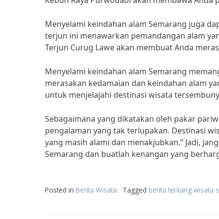
Kebun Raya Purwodadi akan membawa Anda p
Menyelami keindahan alam Semarang juga dapa
terjun ini menawarkan pemandangan alam yan
Terjun Curug Lawe akan membuat Anda meras
Menyelami keindahan alam Semarang memang
merasakan kedamaian dan keindahan alam yang 
untuk menjelajahi destinasi wisata tersembun
Sebagaimana yang dikatakan oleh pakar pariw
pengalaman yang tak terlupakan. Destinasi w
yang masih alami dan menakjubkan.” Jadi, ja
Semarang dan buatlah kenangan yang berhar
Posted in
Berita Wisata
Tagged
berita tentang wisata