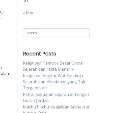
31
Air
« Mar
ir
Search
for:
Recent Posts
Keajaiban Tembok Besar China:
m
Sejarah dan Fakta Menarik
 alam
Keajaiban Angkor Wat Kamboja:
Sejarah dan Keindahan yang Tak
Tergantikan
Petra, Kekuatan Sejarah di Tengah
Gurun Jordan
Machu Picchu: Keajaiban Arsitektur