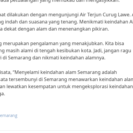
ada petualangan yang memukau dan mengasyikkan.
t dilakukan dengan mengunjungi Air Terjun Curug Lawe. 
g indah dan suasana yang tenang. Menikmati keindahan A
a dekat dengan alam dan menenangkan pikiran.
 merupakan pengalaman yang menakjubkan. Kita bisa
masih alami di tengah kesibukan kota. Jadi, jangan ragu
yi di Semarang dan nikmati keindahan alamnya.
isata, “Menyelami keindahan alam Semarang adalah
isata tersembunyi di Semarang menawarkan keindahan ala
ngan lewatkan kesempatan untuk mengeksplorasi keindahan
ga.
 semarang