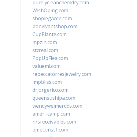
purelycleanchemdry.com
WishOping.com
shoplegacee.com
bonvivantshop.com
CupPlante.com
mpzin.com
stcreal.com
PopUpFlea.com
valueml.com
rebeccatorresjewelry.com
jmpbliss.com
drjorgerico.com
queensushipa.com
wendyweimerdds.com
ameri-camp.com
hrsreceivables.com
empconst1.com