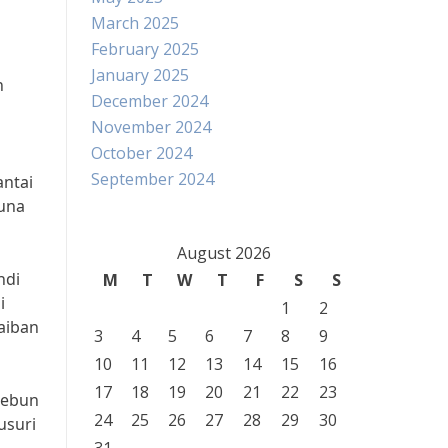
March 2025
February 2025
January 2025
n
December 2024
November 2024
October 2024
September 2024
ntai
runa
August 2026
ndi
M
T
W
T
F
S
S
i
1
2
aiban
3
4
5
6
7
8
9
10
11
12
13
14
15
16
17
18
19
20
21
22
23
Kebun
24
25
26
27
28
29
30
usuri