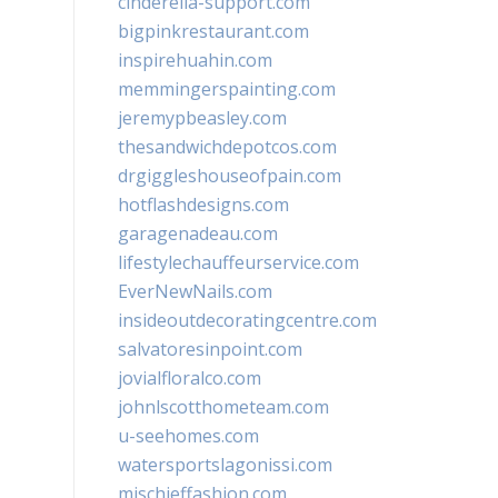
cinderella-support.com
bigpinkrestaurant.com
inspirehuahin.com
memmingerspainting.com
jeremypbeasley.com
thesandwichdepotcos.com
drgiggleshouseofpain.com
hotflashdesigns.com
garagenadeau.com
lifestylechauffeurservice.com
EverNewNails.com
insideoutdecoratingcentre.com
salvatoresinpoint.com
jovialfloralco.com
johnlscotthometeam.com
u-seehomes.com
watersportslagonissi.com
mischieffashion.com