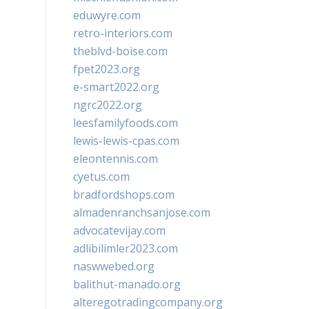
eduwyre.com
retro-interiors.com
theblvd-boise.com
fpet2023.org
e-smart2022.org
ngrc2022.org
leesfamilyfoods.com
lewis-lewis-cpas.com
eleontennis.com
cyetus.com
bradfordshops.com
almadenranchsanjose.com
advocatevijay.com
adlibilimler2023.com
naswwebed.org
balithut-manado.org
alteregotradingcompany.org