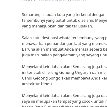
Semarang, sebuah kota yang terkenal dengan k
tersembunyi yang patut untuk diselami. Men
yang menakjubkan dan tak terlupakan.
Salah satu destinasi wisata tersembunyi yang p
menawarkan pemandangan laut yang memukau 
Baruna akan membuat Anda merasa seperti ber
juga merupakan pengalaman yang sayang untu
Menyelami keindahan alam Semarang juga bis
ini terletak di lereng Gunung Ungaran dan m
Candi Gedong Songo akan membawa Anda kem
arsitektur Hindu.
Menyelami keindahan alam Semarang juga dap
raya ini merupakan tempat yang cocok untuk