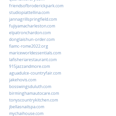
friendsofbroderickpark.com
studiopiattellina.com
jannagrillspringfield.com
fujiyamacharleston.com
elpatronchardon.com
donglaishun-order.com
fiamc-rome2022.org
mariceworldessentials.com
lafisheriarestaurant.com
915jazzandmore.com
aguadulce-countryfair.com
jakehovis.com
bosswingsduluth.com
birminghamautocare.com
tonyscountrykitchen.com
jbellasnailspa.com
mychaihouse.com