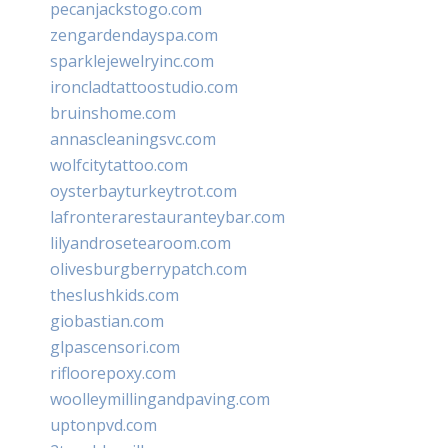
pecanjackstogo.com
zengardendayspa.com
sparklejewelryinc.com
ironcladtattoostudio.com
bruinshome.com
annascleaningsvc.com
wolfcitytattoo.com
oysterbayturkeytrot.com
lafronterarestauranteybar.com
lilyandrosetearoom.com
olivesburgberrypatch.com
theslushkids.com
giobastian.com
glpascensori.com
rifloorepoxy.com
woolleymillingandpaving.com
uptonpvd.com