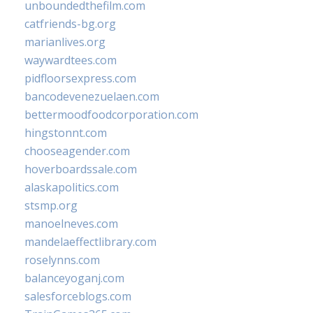
unboundedthefilm.com
catfriends-bg.org
marianlives.org
waywardtees.com
pidfloorsexpress.com
bancodevenezuelaen.com
bettermoodfoodcorporation.com
hingstonnt.com
chooseagender.com
hoverboardssale.com
alaskapolitics.com
stsmp.org
manoelneves.com
mandelaeffectlibrary.com
roselynns.com
balanceyoganj.com
salesforceblogs.com