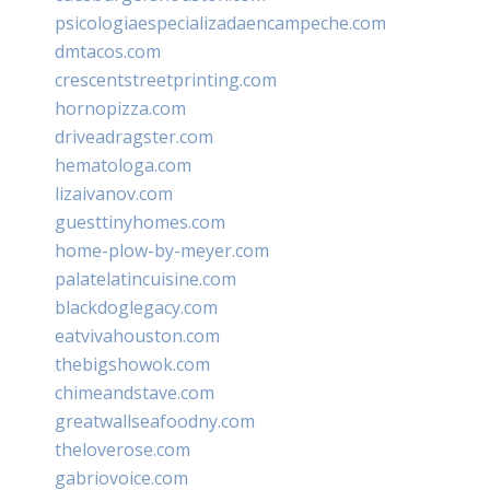
psicologiaespecializadaencampeche.com
dmtacos.com
crescentstreetprinting.com
hornopizza.com
driveadragster.com
hematologa.com
lizaivanov.com
guesttinyhomes.com
home-plow-by-meyer.com
palatelatincuisine.com
blackdoglegacy.com
eatvivahouston.com
thebigshowok.com
chimeandstave.com
greatwallseafoodny.com
theloverose.com
gabriovoice.com