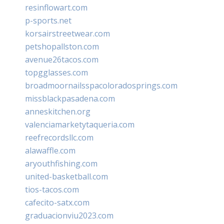
resinflowart.com
p-sports.net
korsairstreetwear.com
petshopallston.com
avenue26tacos.com
topgglasses.com
broadmoornailsspacoloradosprings.com
missblackpasadena.com
anneskitchen.org
valenciamarketytaqueria.com
reefrecordsllc.com
alawaffle.com
aryouthfishing.com
united-basketball.com
tios-tacos.com
cafecito-satx.com
graduacionviu2023.com