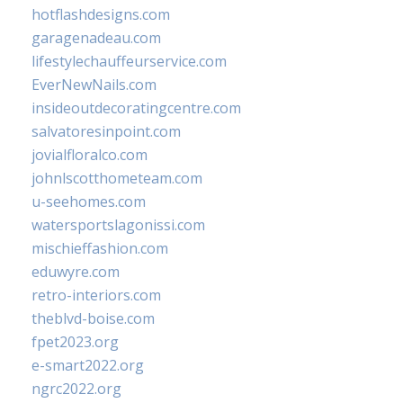
hotflashdesigns.com
garagenadeau.com
lifestylechauffeurservice.com
EverNewNails.com
insideoutdecoratingcentre.com
salvatoresinpoint.com
jovialfloralco.com
johnlscotthometeam.com
u-seehomes.com
watersportslagonissi.com
mischieffashion.com
eduwyre.com
retro-interiors.com
theblvd-boise.com
fpet2023.org
e-smart2022.org
ngrc2022.org