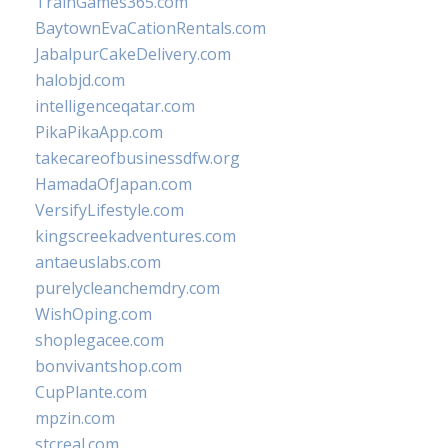
TrainGames365.com
BaytownEvaCationRentals.com
JabalpurCakeDelivery.com
halobjd.com
intelligenceqatar.com
PikaPikaApp.com
takecareofbusinessdfw.org
HamadaOfJapan.com
VersifyLifestyle.com
kingscreekadventures.com
antaeuslabs.com
purelycleanchemdry.com
WishOping.com
shoplegacee.com
bonvivantshop.com
CupPlante.com
mpzin.com
stcreal.com