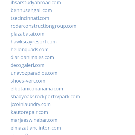
ibsarstudyabroad.com
bennusehgall.com
tsecincinnati.com
roderconstructiongroup.com
plazabatai.com
hawkscayresort.com
hellonquads.com
diarioanimales.com
decogaleri.com
unavozparadios.com
shoes-vert.com
elbotanicopanama.com
shadyoaksrockportrvpark.com
jccoinlaundry.com
kautorepair.com
marjaeswinebar.com
elmazatlanclinton.com