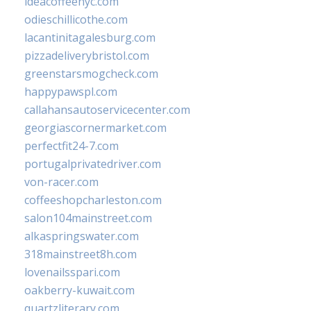
ideacoffeenyc.com
odieschillicothe.com
lacantinitagalesburg.com
pizzadeliverybristol.com
greenstarsmogcheck.com
happypawspl.com
callahansautoservicecenter.com
georgiascornermarket.com
perfectfit24-7.com
portugalprivatedriver.com
von-racer.com
coffeeshopcharleston.com
salon104mainstreet.com
alkaspringswater.com
318mainstreet8h.com
lovenailsspari.com
oakberry-kuwait.com
quartzliterary.com