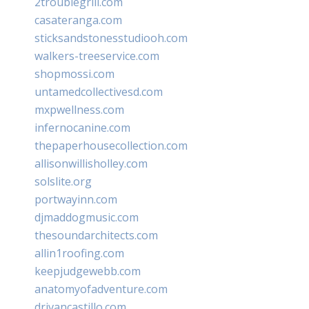
2troublegrill.com
casateranga.com
sticksandstonesstudiooh.com
walkers-treeservice.com
shopmossi.com
untamedcollectivesd.com
mxpwellness.com
infernocanine.com
thepaperhousecollection.com
allisonwillisholley.com
solslite.org
portwayinn.com
djmaddogmusic.com
thesoundarchitects.com
allin1roofing.com
keepjudgewebb.com
anatomyofadventure.com
drivancastillo.com