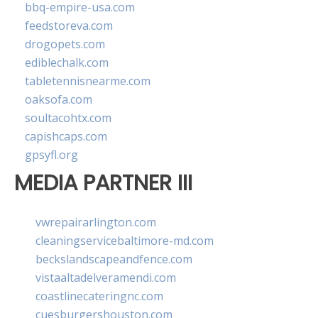
bbq-empire-usa.com
feedstoreva.com
drogopets.com
ediblechalk.com
tabletennisnearme.com
oaksofa.com
soultacohtx.com
capishcaps.com
gpsyfl.org
MEDIA PARTNER III
vwrepairarlington.com
cleaningservicebaltimore-md.com
beckslandscapeandfence.com
vistaaltadelveramendi.com
coastlinecateringnc.com
cuesburgershouston.com