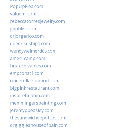
PopUpFlea.com
valueml.com
rebeccatorresjewelry.com
jmpbliss.com
drjorgerico.com
queensushipa.com
wendyweimerdds.com
ameri-camp.com
hrsreceivables.com
empconst1.com
cinderella-support.com
bigpinkrestaurant.com
inspirehuahin.com
memmingerspainting.com
jeremypbeasley.com
thesandwichdepotcos.com
drgiggleshouseofpain.com