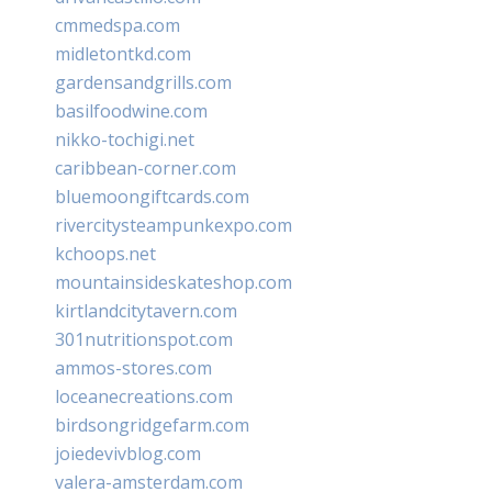
cmmedspa.com
midletontkd.com
gardensandgrills.com
basilfoodwine.com
nikko-tochigi.net
caribbean-corner.com
bluemoongiftcards.com
rivercitysteampunkexpo.com
kchoops.net
mountainsideskateshop.com
kirtlandcitytavern.com
301nutritionspot.com
ammos-stores.com
loceanecreations.com
birdsongridgefarm.com
joiedevivblog.com
valera-amsterdam.com