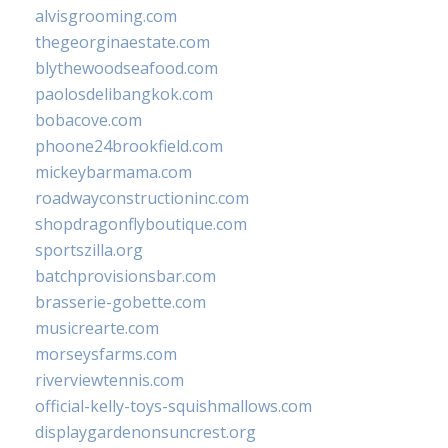
alvisgrooming.com
thegeorginaestate.com
blythewoodseafood.com
paolosdelibangkok.com
bobacove.com
phoone24brookfield.com
mickeybarmama.com
roadwayconstructioninc.com
shopdragonflyboutique.com
sportszilla.org
batchprovisionsbar.com
brasserie-gobette.com
musicrearte.com
morseysfarms.com
riverviewtennis.com
official-kelly-toys-squishmallows.com
displaygardenonsuncrest.org