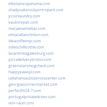
elbotanicopanama.com
shadyoaksrockportrvpark.com
jccoinlaundry.com
kautorepair.com
marjaeswinebar.com
elmazatlanclinton.com
ideacoffeenyc.com
odieschillicothe.com
lacantinitagalesburg.com
pizzadeliverybristol.com
greenstarsmogcheck.com
happypawspl.com
callahansautoservicecenter.com
georgiascornermarket.com
perfectfit24-7.com
portugalprivatedriver.com
von-racer.com