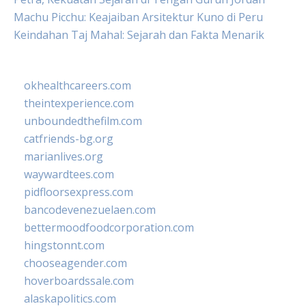
Machu Picchu: Keajaiban Arsitektur Kuno di Peru
Keindahan Taj Mahal: Sejarah dan Fakta Menarik
okhealthcareers.com
theintexperience.com
unboundedthefilm.com
catfriends-bg.org
marianlives.org
waywardtees.com
pidfloorsexpress.com
bancodevenezuelaen.com
bettermoodfoodcorporation.com
hingstonnt.com
chooseagender.com
hoverboardssale.com
alaskapolitics.com