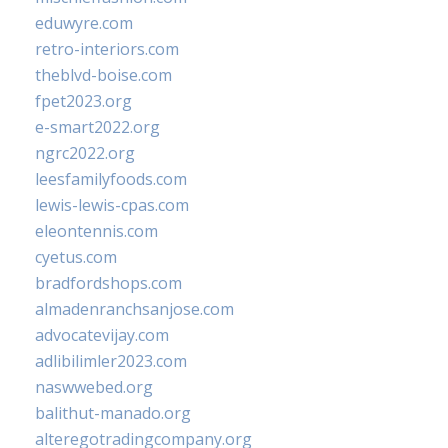
eduwyre.com
retro-interiors.com
theblvd-boise.com
fpet2023.org
e-smart2022.org
ngrc2022.org
leesfamilyfoods.com
lewis-lewis-cpas.com
eleontennis.com
cyetus.com
bradfordshops.com
almadenranchsanjose.com
advocatevijay.com
adlibilimler2023.com
naswwebed.org
balithut-manado.org
alteregotradingcompany.org