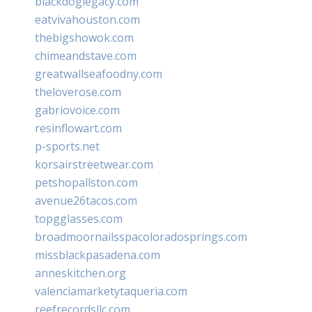
blackdoglegacy.com
eatvivahouston.com
thebigshowok.com
chimeandstave.com
greatwallseafoodny.com
theloverose.com
gabriovoice.com
resinflowart.com
p-sports.net
korsairstreetwear.com
petshopallston.com
avenue26tacos.com
topgglasses.com
broadmoornailsspacoloradosprings.com
missblackpasadena.com
anneskitchen.org
valenciamarketytaqueria.com
reefrecordsllc.com