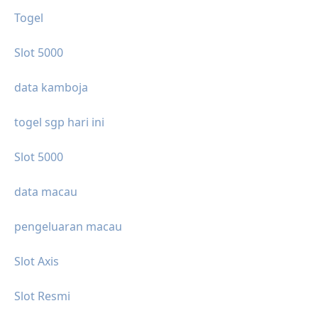
Togel
Slot 5000
data kamboja
togel sgp hari ini
Slot 5000
data macau
pengeluaran macau
Slot Axis
Slot Resmi