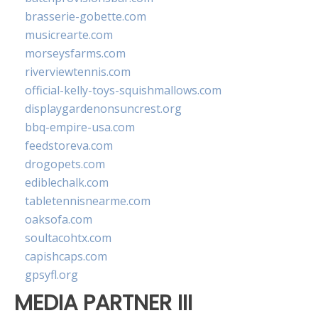
brasserie-gobette.com
musicrearte.com
morseysfarms.com
riverviewtennis.com
official-kelly-toys-squishmallows.com
displaygardenonsuncrest.org
bbq-empire-usa.com
feedstoreva.com
drogopets.com
ediblechalk.com
tabletennisnearme.com
oaksofa.com
soultacohtx.com
capishcaps.com
gpsyfl.org
MEDIA PARTNER III