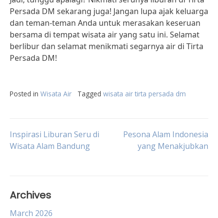
Persada DM sekarang juga! Jangan lupa ajak keluarga
dan teman-teman Anda untuk merasakan keseruan
bersama di tempat wisata air yang satu ini. Selamat
berlibur dan selamat menikmati segarnya air di Tirta
Persada DM!
Posted in
Wisata Air
Tagged
wisata air tirta persada dm
Post
Inspirasi Liburan Seru di
Pesona Alam Indonesia
Wisata Alam Bandung
yang Menakjubkan
navigation
Archives
March 2026