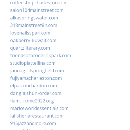
coffeeshopcharleston.com
salon104mainstreet.com
alkaspringswater.com
318mainstreet8h.com
lovenailsspari.com
oakberry-kuwait.com
quartzliterary.com
friendsofbroderickpark.com
studiopiattellina.com
jannagrillspringfield.com
fujiyamacharleston.com
elpatronchardon.com
donglaishun-order.com
fiamc-rome2022.org
mariceworldessentials.com
lafisheriarestaurant.com
915jazzandmore.com