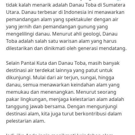
tidak kalah menarik adalah Danau Toba di Sumatera
Utara. Danau terbesar di Indonesia ini menawarkan
pemandangan alam yang spektakuler dengan air
yang jernih dan pemandangan gunung yang
mengelilingi danau. Menurut ahli geologi, Danau
Toba adalah salah satu warisan alam yang harus
dilestarikan dan dinikmati oleh generasi mendatang.
Selain Pantai Kuta dan Danau Toba, masih banyak
destinasi air terdekat lainnya yang patut untuk
dikunjungi. Mulai dari air terjun, sungai, hingga
danau, semua menawarkan keindahan alam yang
memukau dan menenangkan. Menurut seorang
pakar lingkungan, menjaga kelestarian alam adalah
tanggung jawab bersama. Dengan mengunjungi
destinasi alam, kita juga turut berkontribusi dalam
pelestarian alam.