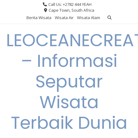
Skip
Call Us: +2782 444 YEAH
to
Cape Town, South Africa
content
Berita Wisata
Wisata Air
Wisata Alam
LEOCEANECREA
– Informasi
Seputar
Wisata
Terbaik Dunia