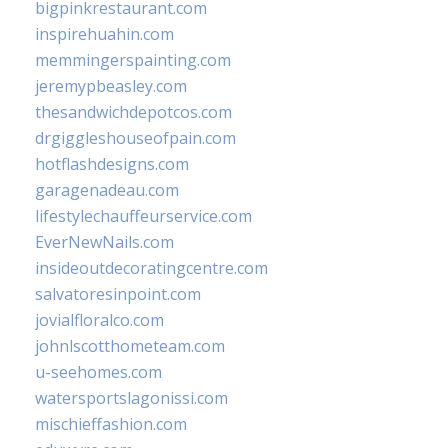
bigpinkrestaurant.com
inspirehuahin.com
memmingerspainting.com
jeremypbeasley.com
thesandwichdepotcos.com
drgiggleshouseofpain.com
hotflashdesigns.com
garagenadeau.com
lifestylechauffeurservice.com
EverNewNails.com
insideoutdecoratingcentre.com
salvatoresinpoint.com
jovialfloralco.com
johnlscotthometeam.com
u-seehomes.com
watersportslagonissi.com
mischieffashion.com