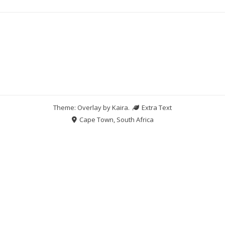
Theme: Overlay by
Kaira
.
Extra Text
Cape Town, South Africa