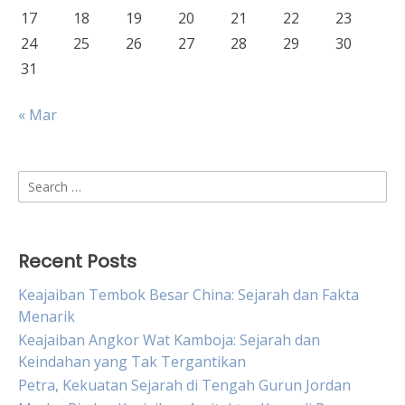
17
18
19
20
21
22
23
24
25
26
27
28
29
30
31
« Mar
Search
for:
Recent Posts
Keajaiban Tembok Besar China: Sejarah dan Fakta
Menarik
Keajaiban Angkor Wat Kamboja: Sejarah dan
Keindahan yang Tak Tergantikan
Petra, Kekuatan Sejarah di Tengah Gurun Jordan