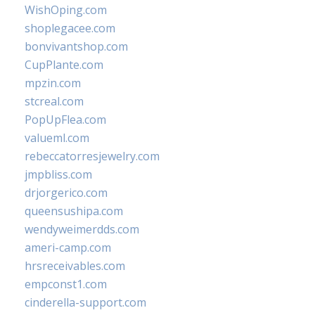
WishOping.com
shoplegacee.com
bonvivantshop.com
CupPlante.com
mpzin.com
stcreal.com
PopUpFlea.com
valueml.com
rebeccatorresjewelry.com
jmpbliss.com
drjorgerico.com
queensushipa.com
wendyweimerdds.com
ameri-camp.com
hrsreceivables.com
empconst1.com
cinderella-support.com