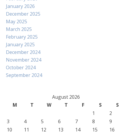
January 2026
December 2025
May 2025
March 2025
February 2025
January 2025
December 2024
November 2024
October 2024
September 2024
August 2026
M
T
W
T
F
S
S
1
2
3
4
5
6
7
8
9
10
11
12
13
14
15
16