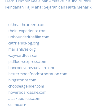
Machu Picchu: Keajaiban Arsitektur Kuno di Peru
Keindahan Taj Mahal: Sejarah dan Fakta Menarik
okhealthcareers.com
theintexperience.com
unboundedthefilm.com
catfriends-bg.org
marianlives.org
waywardtees.com
pidfloorsexpress.com
bancodevenezuelaen.com
bettermoodfoodcorporation.com
hingstonnt.com
chooseagender.com
hoverboardssale.com
alaskapolitics.com
stsmp.org