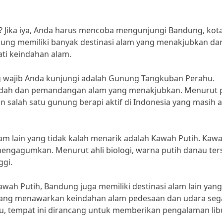
 Jika iya, Anda harus mencoba mengunjungi Bandung, kot
ung memiliki banyak destinasi alam yang menakjubkan da
i keindahan alam.
g wajib Anda kunjungi adalah Gunung Tangkuban Perahu.
indah dan pemandangan alam yang menakjubkan. Menurut 
alah satu gunung berapi aktif di Indonesia yang masih a
m lain yang tidak kalah menarik adalah Kawah Putih. Kawa
engagumkan. Menurut ahli biologi, warna putih danau ter
ggi.
ah Putih, Bandung juga memiliki destinasi alam lain yang
 yang menawarkan keindahan alam pedesaan dan udara seg
 tempat ini dirancang untuk memberikan pengalaman lib