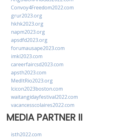
Convoy4Freedom2022.com
grur2023.org
hkhk2023.org
napm2023.org
apsdfd2023.org
forumausape2023.com
imkl2023.com
careerfaircsd2023.com
apsth2023.com
MedItRio2023.org
lcicon2023boston.com
waitangidayfestival2022.com
vacancesscolaires2022.com
MEDIA PARTNER II
isth2022.com