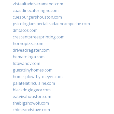
vistaaltadelveramendi.com
coastlinecateringnc.com
cuesburgershouston.com
psicologiaespecializadaencampeche.com
dmtacos.com
crescentstreetprinting.com
hornopizza.com
driveadragster.com
hematologa.com
lizaivanov.com
guesttinyhomes.com
home-plow-by-meyer.com
palatelatincuisine.com
blackdoglegacy.com
eatvivahouston.com
thebigshowok.com
chimeandstave.com