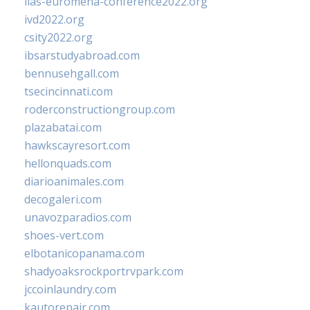
iias-euromena-conference2022.org
ivd2022.org
csity2022.org
ibsarstudyabroad.com
bennusehgall.com
tsecincinnati.com
roderconstructiongroup.com
plazabatai.com
hawkscayresort.com
hellonquads.com
diarioanimales.com
decogaleri.com
unavozparadios.com
shoes-vert.com
elbotanicopanama.com
shadyoaksrockportrvpark.com
jccoinlaundry.com
kautorepair.com