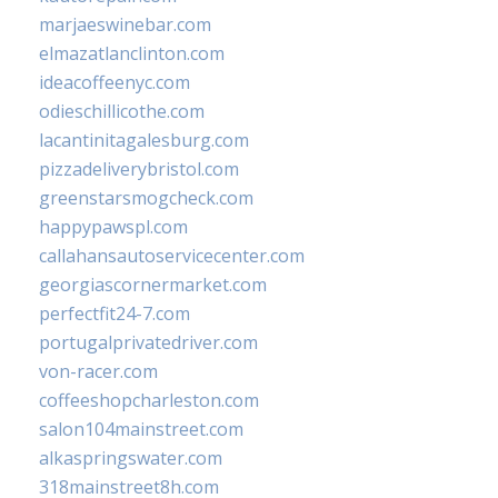
marjaeswinebar.com
elmazatlanclinton.com
ideacoffeenyc.com
odieschillicothe.com
lacantinitagalesburg.com
pizzadeliverybristol.com
greenstarsmogcheck.com
happypawspl.com
callahansautoservicecenter.com
georgiascornermarket.com
perfectfit24-7.com
portugalprivatedriver.com
von-racer.com
coffeeshopcharleston.com
salon104mainstreet.com
alkaspringswater.com
318mainstreet8h.com