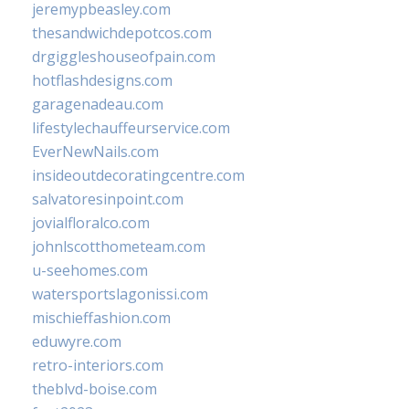
jeremypbeasley.com
thesandwichdepotcos.com
drgiggleshouseofpain.com
hotflashdesigns.com
garagenadeau.com
lifestylechauffeurservice.com
EverNewNails.com
insideoutdecoratingcentre.com
salvatoresinpoint.com
jovialfloralco.com
johnlscotthometeam.com
u-seehomes.com
watersportslagonissi.com
mischieffashion.com
eduwyre.com
retro-interiors.com
theblvd-boise.com