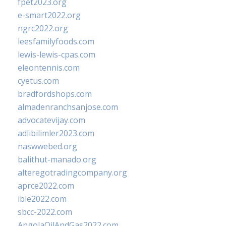
fpet2023.org
e-smart2022.org
ngrc2022.org
leesfamilyfoods.com
lewis-lewis-cpas.com
eleontennis.com
cyetus.com
bradfordshops.com
almadenranchsanjose.com
advocatevijay.com
adlibilimler2023.com
naswwebed.org
balithut-manado.org
alteregotradingcompany.org
aprce2022.com
ibie2022.com
sbcc-2022.com
AngolaOilAndGas2022.com