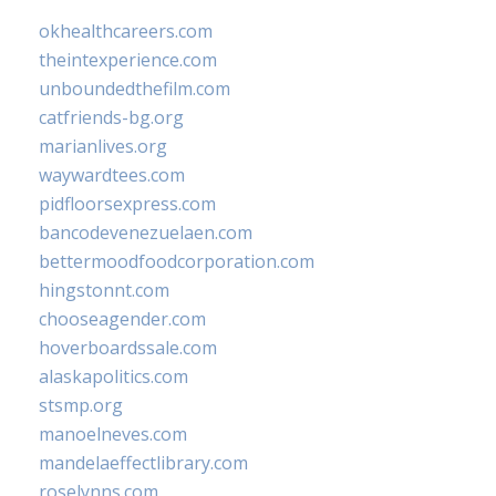
okhealthcareers.com
theintexperience.com
unboundedthefilm.com
catfriends-bg.org
marianlives.org
waywardtees.com
pidfloorsexpress.com
bancodevenezuelaen.com
bettermoodfoodcorporation.com
hingstonnt.com
chooseagender.com
hoverboardssale.com
alaskapolitics.com
stsmp.org
manoelneves.com
mandelaeffectlibrary.com
roselynns.com