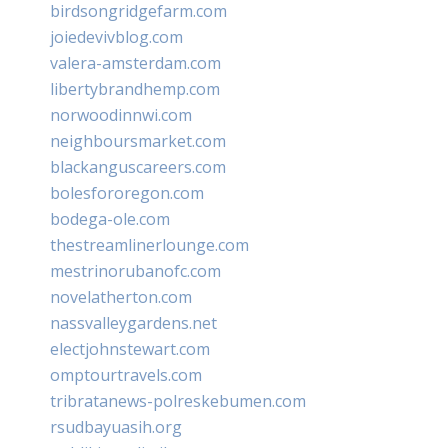
birdsongridgefarm.com
joiedevivblog.com
valera-amsterdam.com
libertybrandhemp.com
norwoodinnwi.com
neighboursmarket.com
blackanguscareers.com
bolesfororegon.com
bodega-ole.com
thestreamlinerlounge.com
mestrinorubanofc.com
novelatherton.com
nassvalleygardens.net
electjohnstewart.com
omptourtravels.com
tribratanews-polreskebumen.com
rsudbayuasih.org