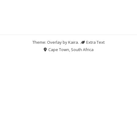
Theme: Overlay by
Kaira
.
Extra Text
Cape Town, South Africa