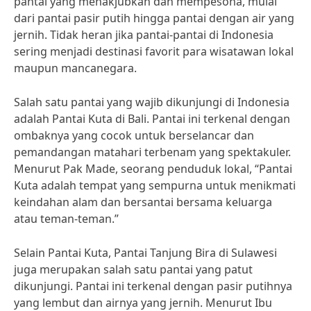
pantai yang menakjubkan dan mempesona, mulai
dari pantai pasir putih hingga pantai dengan air yang
jernih. Tidak heran jika pantai-pantai di Indonesia
sering menjadi destinasi favorit para wisatawan lokal
maupun mancanegara.
Salah satu pantai yang wajib dikunjungi di Indonesia
adalah Pantai Kuta di Bali. Pantai ini terkenal dengan
ombaknya yang cocok untuk berselancar dan
pemandangan matahari terbenam yang spektakuler.
Menurut Pak Made, seorang penduduk lokal, “Pantai
Kuta adalah tempat yang sempurna untuk menikmati
keindahan alam dan bersantai bersama keluarga
atau teman-teman.”
Selain Pantai Kuta, Pantai Tanjung Bira di Sulawesi
juga merupakan salah satu pantai yang patut
dikunjungi. Pantai ini terkenal dengan pasir putihnya
yang lembut dan airnya yang jernih. Menurut Ibu