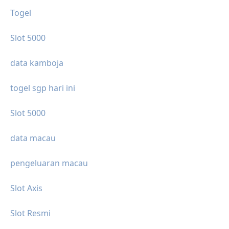
Togel
Slot 5000
data kamboja
togel sgp hari ini
Slot 5000
data macau
pengeluaran macau
Slot Axis
Slot Resmi