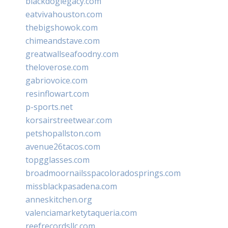
blackdoglegacy.com
eatvivahouston.com
thebigshowok.com
chimeandstave.com
greatwallseafoodny.com
theloverose.com
gabriovoice.com
resinflowart.com
p-sports.net
korsairstreetwear.com
petshopallston.com
avenue26tacos.com
topgglasses.com
broadmoornailsspacoloradosprings.com
missblackpasadena.com
anneskitchen.org
valenciamarketytaqueria.com
reefrecordsllc.com