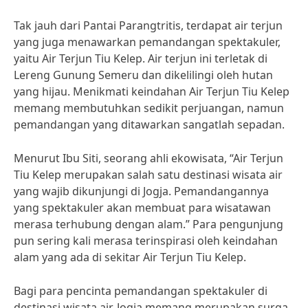
Tak jauh dari Pantai Parangtritis, terdapat air terjun
yang juga menawarkan pemandangan spektakuler,
yaitu Air Terjun Tiu Kelep. Air terjun ini terletak di
Lereng Gunung Semeru dan dikelilingi oleh hutan
yang hijau. Menikmati keindahan Air Terjun Tiu Kelep
memang membutuhkan sedikit perjuangan, namun
pemandangan yang ditawarkan sangatlah sepadan.
Menurut Ibu Siti, seorang ahli ekowisata, “Air Terjun
Tiu Kelep merupakan salah satu destinasi wisata air
yang wajib dikunjungi di Jogja. Pemandangannya
yang spektakuler akan membuat para wisatawan
merasa terhubung dengan alam.” Para pengunjung
pun sering kali merasa terinspirasi oleh keindahan
alam yang ada di sekitar Air Terjun Tiu Kelep.
Bagi para pencinta pemandangan spektakuler di
destinasi wisata air, Jogja memang merupakan surga