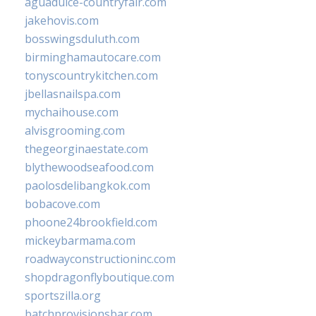
aguadulce-countryfair.com
jakehovis.com
bosswingsduluth.com
birminghamautocare.com
tonyscountrykitchen.com
jbellasnailspa.com
mychaihouse.com
alvisgrooming.com
thegeorginaestate.com
blythewoodseafood.com
paolosdelibangkok.com
bobacove.com
phoone24brookfield.com
mickeybarmama.com
roadwayconstructioninc.com
shopdragonflyboutique.com
sportszilla.org
batchprovisionsbar.com