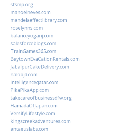
stsmp.org
manoelneves.com
mandelaeffectlibrary.com
roselynns.com
balanceyoganj.com
salesforceblogs.com
TrainGames365.com
BaytownEvaCationRentals.com
JabalpurCakeDelivery.com
halobjd.com
intelligenceqatar.com
PikaPikaApp.com
takecareofbusinessdfw.org
HamadaOfJapan.com
VersifyLifestyle.com
kingscreekadventures.com
antaeuslabs.com