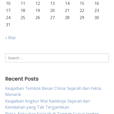
10
11
12
13
14
15
16
17
18
19
20
21
22
23
24
25
26
27
28
29
30
31
« Mar
Search
for:
Recent Posts
Keajaiban Tembok Besar China: Sejarah dan Fakta
Menarik
Keajaiban Angkor Wat Kamboja: Sejarah dan
Keindahan yang Tak Tergantikan
Petra, Kekuatan Sejarah di Tengah Gurun Jordan