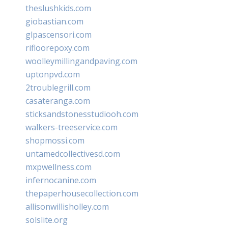
theslushkids.com
giobastian.com
glpascensori.com
rifloorepoxy.com
woolleymillingandpaving.com
uptonpvd.com
2troublegrill.com
casateranga.com
sticksandstonesstudiooh.com
walkers-treeservice.com
shopmossi.com
untamedcollectivesd.com
mxpwellness.com
infernocanine.com
thepaperhousecollection.com
allisonwillisholley.com
solslite.org