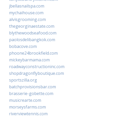
jbellasnailspa.com
mychaihouse.com
alvisgrooming.com
thegeorginaestate.com
blythewoodseafood.com
paolosdelibangkok.com
bobacove.com
phoone24brookfield.com
mickeybarmama.com
roadwayconstructioninc.com
shopdragonflyboutique.com
sportszilla.org
batchprovisionsbar.com
brasserie-gobette.com
musicrearte.com
morseysfarms.com
riverviewtennis.com