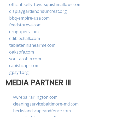
official-kelly-toys-squishmallows.com
displaygardenonsuncrest.org
bbq-empire-usa.com
feedstoreva.com
drogopets.com
ediblechalk.com
tabletennisnearme.com
oaksofa.com
soultacohtx.com
capishcaps.com
gpsyfl.org
MEDIA PARTNER III
vwrepairarlington.com
cleaningservicebaltimore-md.com
beckslandscapeandfence.com