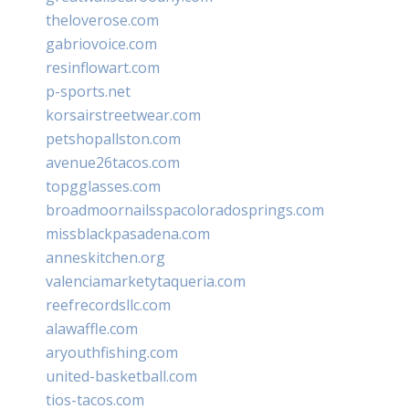
theloverose.com
gabriovoice.com
resinflowart.com
p-sports.net
korsairstreetwear.com
petshopallston.com
avenue26tacos.com
topgglasses.com
broadmoornailsspacoloradosprings.com
missblackpasadena.com
anneskitchen.org
valenciamarketytaqueria.com
reefrecordsllc.com
alawaffle.com
aryouthfishing.com
united-basketball.com
tios-tacos.com