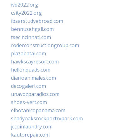
ivd2022.org
csity2022.org
ibsarstudyabroad.com
bennusehgall.com
tsecincinnati.com
roderconstructiongroup.com
plazabatai.com
hawkscayresort.com
hellonquads.com
diarioanimales.com
decogaleri.com
unavozparadios.com
shoes-vert.com
elbotanicopanama.com
shadyoaksrockportrvpark.com
jccoinlaundry.com
kautorepair.com