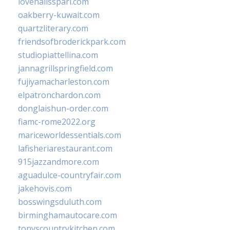
lovenailsspari.com
oakberry-kuwait.com
quartzliterary.com
friendsofbroderickpark.com
studiopiattellina.com
jannagrillspringfield.com
fujiyamacharleston.com
elpatronchardon.com
donglaishun-order.com
fiamc-rome2022.org
mariceworldessentials.com
lafisheriarestaurant.com
915jazzandmore.com
aguadulce-countryfair.com
jakehovis.com
bosswingsduluth.com
birminghamautocare.com
tonyscountrykitchen.com