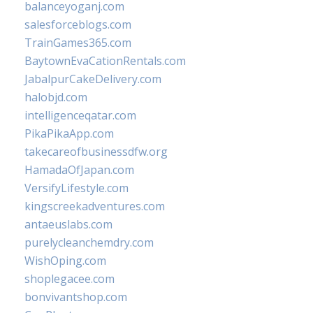
balanceyoganj.com
salesforceblogs.com
TrainGames365.com
BaytownEvaCationRentals.com
JabalpurCakeDelivery.com
halobjd.com
intelligenceqatar.com
PikaPikaApp.com
takecareofbusinessdfw.org
HamadaOfJapan.com
VersifyLifestyle.com
kingscreekadventures.com
antaeuslabs.com
purelycleanchemdry.com
WishOping.com
shoplegacee.com
bonvivantshop.com