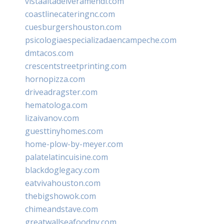
vistaaltadelveramendi.com
coastlinecateringnc.com
cuesburgershouston.com
psicologiaespecializadaencampeche.com
dmtacos.com
crescentstreetprinting.com
hornopizza.com
driveadragster.com
hematologa.com
lizaivanov.com
guesttinyhomes.com
home-plow-by-meyer.com
palatelatincuisine.com
blackdoglegacy.com
eatvivahouston.com
thebigshowok.com
chimeandstave.com
greatwallseafoodny.com