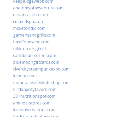
keepjudgewebb.com
anatomyofadventure.com
drivancastillo.com
cmmedspa.com
midletontkd.com
gardensandgrills.com
basilfoodwine.com
nikko-tochigi.net
caribbean-corner.com
bluemoongiftcards.com
rivercitysteampunkexpo.com
kchoops.net
mountainsideskateshop.com
kirtlandcitytavern.com
301nutritionspot.com
ammos-stores.com
loceanecreations.com
birdsongridgefarm.com