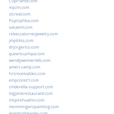
CupPlante.com
mpzin.com
stcreal.com
PopUpFlea.com
valueml.com
rebeccatorresjewelry.com
jmpbliss.com
drjorgerico.com
queensushipa.com
wendyweimerdds.com
ameri-camp.com
hrsreceivables.com
empconst1.com
cinderella-support.com
bigpinkrestaurant.com
inspirehuahin.com
memmingerspainting.com
jeremypbeasley.com