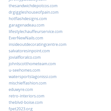
thesandwichdepotcos.com
drgiggleshouseofpain.com
hotflashdesigns.com
garagenadeau.com
lifestylechauffeurservice.com
EverNewNails.com
insideoutdecoratingcentre.com
salvatoresinpoint.com
jovialfloralco.com
johnlscotthometeam.com
u-seehomes.com
watersportslagonissi.com
mischieffashion.com
eduwyre.com
retro-interiors.com
theblvd-boise.com
fpet2023.org