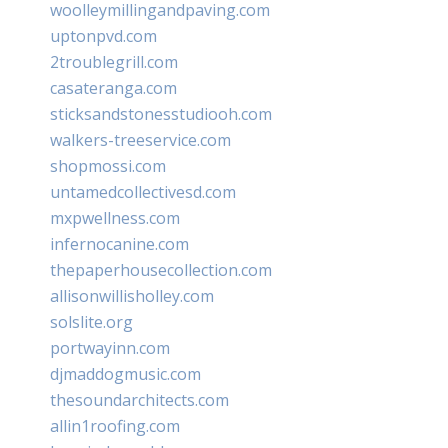
woolleymillingandpaving.com
uptonpvd.com
2troublegrill.com
casateranga.com
sticksandstonesstudiooh.com
walkers-treeservice.com
shopmossi.com
untamedcollectivesd.com
mxpwellness.com
infernocanine.com
thepaperhousecollection.com
allisonwillisholley.com
solslite.org
portwayinn.com
djmaddogmusic.com
thesoundarchitects.com
allin1roofing.com