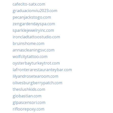
cafecito-satx.com
graduacionviu2023.com
pecanjackstogo.com
zengardendayspa.com
sparklejewelryinc.com
ironcladtattoostudio.com
bruinshome.com
annascleaningsvc.com
wolfcitytattoo.com
oysterbayturkeytrot.com
lafronterarestauranteybar.com
lilyandrosetearoom.com
olivesburgberrypatch.com
theslushkids.com
giobastian.com
glpascensori.com
rifloorepoxy.com