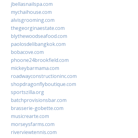
jbellasnailspa.com
mychaihouse.com
alvisgrooming.com
thegeorginaestate.com
blythewoodseafood.com
paolosdelibangkok.com
bobacove.com
phoone24brookfield.com
mickeybarmama.com
roadwayconstructioninc.com
shopdragonflyboutique.com
sportszilla.org
batchprovisionsbar.com
brasserie-gobette.com
musicrearte.com
morseysfarms.com
riverviewtennis.com