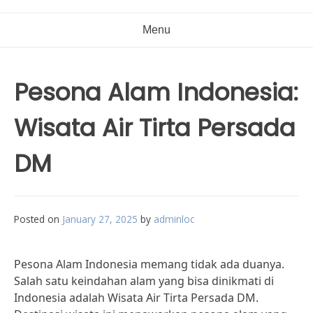
Menu
Pesona Alam Indonesia:
Wisata Air Tirta Persada
DM
Posted on
January 27, 2025
by
adminloc
Pesona Alam Indonesia memang tidak ada duanya.
Salah satu keindahan alam yang bisa dinikmati di
Indonesia adalah Wisata Air Tirta Persada DM.