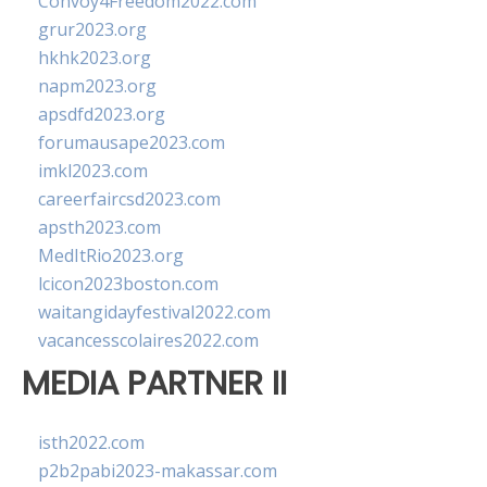
Convoy4Freedom2022.com
grur2023.org
hkhk2023.org
napm2023.org
apsdfd2023.org
forumausape2023.com
imkl2023.com
careerfaircsd2023.com
apsth2023.com
MedItRio2023.org
lcicon2023boston.com
waitangidayfestival2022.com
vacancesscolaires2022.com
MEDIA PARTNER II
isth2022.com
p2b2pabi2023-makassar.com