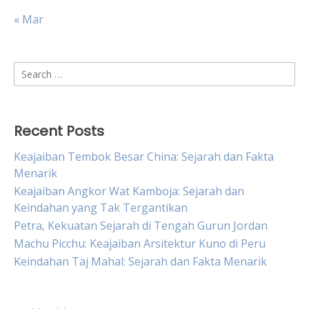
« Mar
Search
for:
Recent Posts
Keajaiban Tembok Besar China: Sejarah dan Fakta
Menarik
Keajaiban Angkor Wat Kamboja: Sejarah dan
Keindahan yang Tak Tergantikan
Petra, Kekuatan Sejarah di Tengah Gurun Jordan
Machu Picchu: Keajaiban Arsitektur Kuno di Peru
Keindahan Taj Mahal: Sejarah dan Fakta Menarik