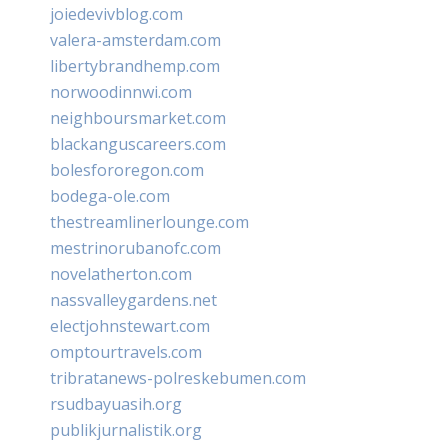
joiedevivblog.com
valera-amsterdam.com
libertybrandhemp.com
norwoodinnwi.com
neighboursmarket.com
blackanguscareers.com
bolesfororegon.com
bodega-ole.com
thestreamlinerlounge.com
mestrinorubanofc.com
novelatherton.com
nassvalleygardens.net
electjohnstewart.com
omptourtravels.com
tribratanews-polreskebumen.com
rsudbayuasih.org
publikjurnalistik.org