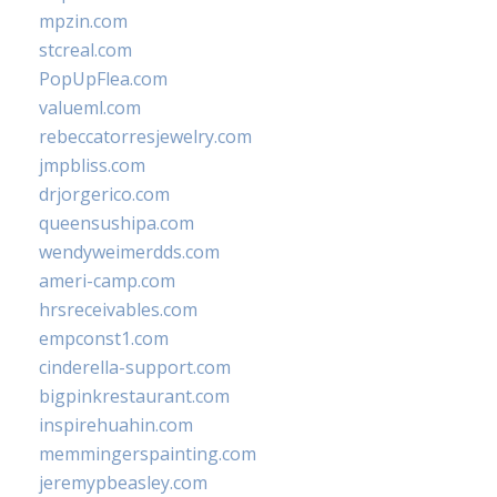
mpzin.com
stcreal.com
PopUpFlea.com
valueml.com
rebeccatorresjewelry.com
jmpbliss.com
drjorgerico.com
queensushipa.com
wendyweimerdds.com
ameri-camp.com
hrsreceivables.com
empconst1.com
cinderella-support.com
bigpinkrestaurant.com
inspirehuahin.com
memmingerspainting.com
jeremypbeasley.com