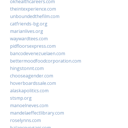
okhealthcareers.com
theintexperience.com
unboundedthefilm.com
catfriends-bg.org
marianlives.org
waywardtees.com
pidfloorsexpress.com
bancodevenezuelaen.com
bettermoodfoodcorporation.com
hingstonnt.com
chooseagender.com
hoverboardssale.com
alaskapolitics.com
stsmp.org
manoelneves.com
mandelaeffectlibrary.com
roselynns.com
balanceyoganj.com