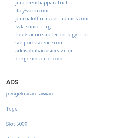
juneteenthapparel.net
italywarm.com
journaloffinanceeconomics.com
kvk-kumari.org
foodscienceandtechnology.com
scisportsscience.com
addisababacuisineaz.com
burgerimcamas.com
ADS
pengeluaran taiwan
Togel
Slot 5000