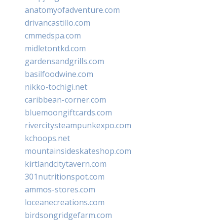
anatomyofadventure.com
drivancastillo.com
cmmedspa.com
midletontkd.com
gardensandgrills.com
basilfoodwine.com
nikko-tochigi.net
caribbean-corner.com
bluemoongiftcards.com
rivercitysteampunkexpo.com
kchoops.net
mountainsideskateshop.com
kirtlandcitytavern.com
301nutritionspot.com
ammos-stores.com
loceanecreations.com
birdsongridgefarm.com