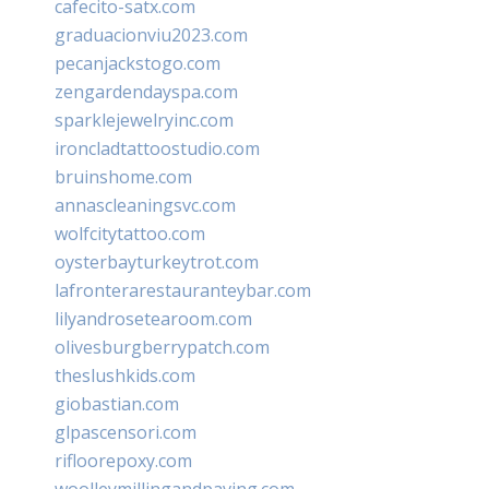
cafecito-satx.com
graduacionviu2023.com
pecanjackstogo.com
zengardendayspa.com
sparklejewelryinc.com
ironcladtattoostudio.com
bruinshome.com
annascleaningsvc.com
wolfcitytattoo.com
oysterbayturkeytrot.com
lafronterarestauranteybar.com
lilyandrosetearoom.com
olivesburgberrypatch.com
theslushkids.com
giobastian.com
glpascensori.com
rifloorepoxy.com
woolleymillingandpaving.com