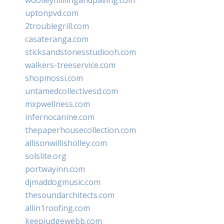
uptonpvd.com
2troublegrill.com
casateranga.com
sticksandstonesstudiooh.com
walkers-treeservice.com
shopmossi.com
untamedcollectivesd.com
mxpwellness.com
infernocanine.com
thepaperhousecollection.com
allisonwillisholley.com
solslite.org
portwayinn.com
djmaddogmusic.com
thesoundarchitects.com
allin1roofing.com
keepjudgewebb.com