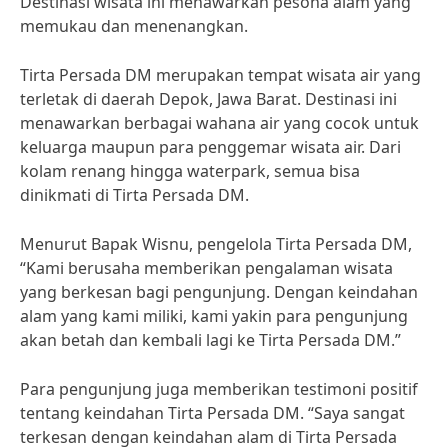
Destinasi wisata ini menawarkan pesona alam yang
memukau dan menenangkan.
Tirta Persada DM merupakan tempat wisata air yang
terletak di daerah Depok, Jawa Barat. Destinasi ini
menawarkan berbagai wahana air yang cocok untuk
keluarga maupun para penggemar wisata air. Dari
kolam renang hingga waterpark, semua bisa
dinikmati di Tirta Persada DM.
Menurut Bapak Wisnu, pengelola Tirta Persada DM,
“Kami berusaha memberikan pengalaman wisata
yang berkesan bagi pengunjung. Dengan keindahan
alam yang kami miliki, kami yakin para pengunjung
akan betah dan kembali lagi ke Tirta Persada DM.”
Para pengunjung juga memberikan testimoni positif
tentang keindahan Tirta Persada DM. “Saya sangat
terkesan dengan keindahan alam di Tirta Persada