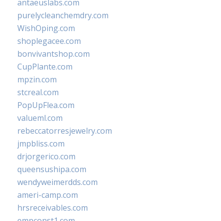
antaeuslabs.com
purelycleanchemdry.com
WishOping.com
shoplegacee.com
bonvivantshop.com
CupPlante.com
mpzin.com
stcreal.com
PopUpFlea.com
valueml.com
rebeccatorresjewelry.com
jmpbliss.com
drjorgerico.com
queensushipa.com
wendyweimerdds.com
ameri-camp.com
hrsreceivables.com
empconst1.com