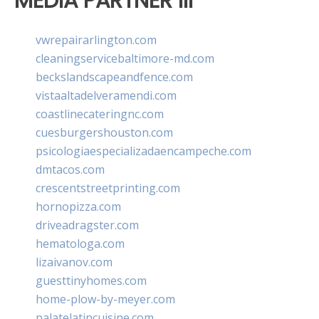
MEDIA PARTNER III
vwrepairarlington.com
cleaningservicebaltimore-md.com
beckslandscapeandfence.com
vistaaltadelveramendi.com
coastlinecateringnc.com
cuesburgershouston.com
psicologiaespecializadaencampeche.com
dmtacos.com
crescentstreetprinting.com
hornopizza.com
driveadragster.com
hematologa.com
lizaivanov.com
guesttinyhomes.com
home-plow-by-meyer.com
palatelatincuisine.com