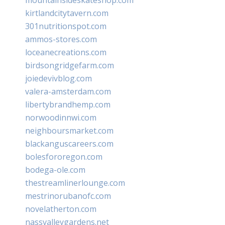
kirtlandcitytavern.com
301nutritionspot.com
ammos-stores.com
loceanecreations.com
birdsongridgefarm.com
joiedevivblog.com
valera-amsterdam.com
libertybrandhemp.com
norwoodinnwi.com
neighboursmarket.com
blackanguscareers.com
bolesfororegon.com
bodega-ole.com
thestreamlinerlounge.com
mestrinorubanofc.com
novelatherton.com
nassvalleygardens.net