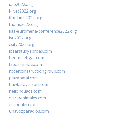
ialp2022.org
klivet2022.org
ifac-hms2022.org
taoms2022.org
iias-euromena-conference2022.org
ivd2022.org
csity2022.org
ibsarstudyabroad.com
bennusehgall.com
tsecincinnati.com
roderconstructiongroup.com
plazabatai.com
hawkscayresort.com
hellonquads.com
diarioanimales.com
decogaleri.com
unavozparadios.com