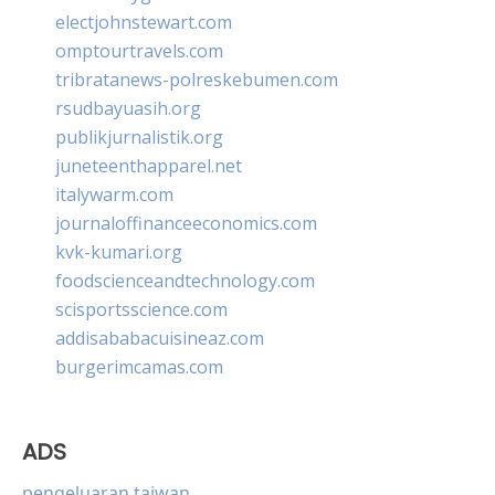
electjohnstewart.com
omptourtravels.com
tribratanews-polreskebumen.com
rsudbayuasih.org
publikjurnalistik.org
juneteenthapparel.net
italywarm.com
journaloffinanceeconomics.com
kvk-kumari.org
foodscienceandtechnology.com
scisportsscience.com
addisababacuisineaz.com
burgerimcamas.com
ADS
pengeluaran taiwan