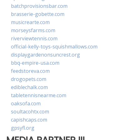
batchprovisionsbar.com
brasserie-gobette.com
musicrearte.com
morseysfarms.com
riverviewtennis.com
official-kelly-toys-squishmallows.com
displaygardenonsuncrest.org
bbq-empire-usa.com
feedstoreva.com
drogopets.com
ediblechalk.com
tabletennisnearme.com
oaksofa.com
soultacohtx.com
capishcaps.com
gpsyfl.org