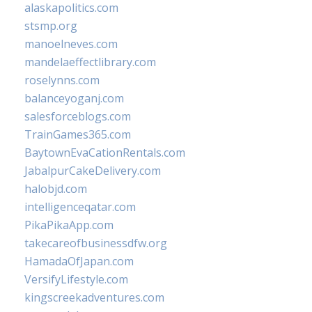
alaskapolitics.com
stsmp.org
manoelneves.com
mandelaeffectlibrary.com
roselynns.com
balanceyoganj.com
salesforceblogs.com
TrainGames365.com
BaytownEvaCationRentals.com
JabalpurCakeDelivery.com
halobjd.com
intelligenceqatar.com
PikaPikaApp.com
takecareofbusinessdfw.org
HamadaOfJapan.com
VersifyLifestyle.com
kingscreekadventures.com