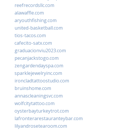
reefrecordsllc.com
alawaffle.com
aryouthfishing.com
united-basketball.com
tios-tacos.com
cafecito-satx.com
graduacionviu2023.com
pecanjackstogo.com
zengardendayspa.com
sparklejewelryinc.com
ironcladtattoostudio.com
bruinshome.com
annascleaningsvc.com
wolfcitytattoo.com
oysterbayturkeytrot.com
lafronterarestauranteybar.com
lilyandrosetearoom.com