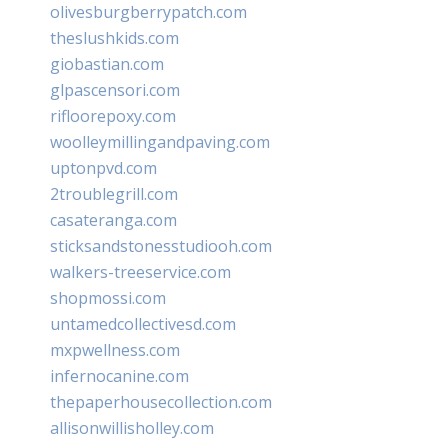
olivesburgberrypatch.com
theslushkids.com
giobastian.com
glpascensori.com
rifloorepoxy.com
woolleymillingandpaving.com
uptonpvd.com
2troublegrill.com
casateranga.com
sticksandstonesstudiooh.com
walkers-treeservice.com
shopmossi.com
untamedcollectivesd.com
mxpwellness.com
infernocanine.com
thepaperhousecollection.com
allisonwillisholley.com