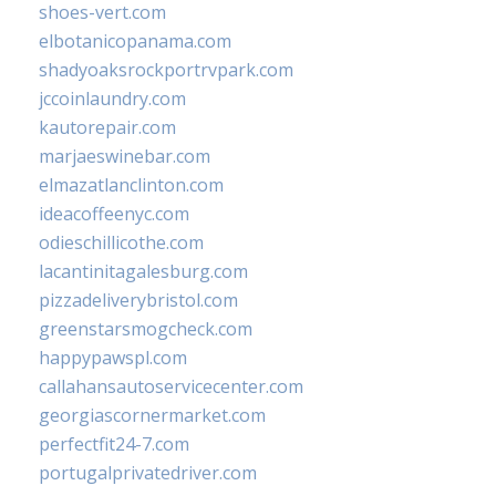
shoes-vert.com
elbotanicopanama.com
shadyoaksrockportrvpark.com
jccoinlaundry.com
kautorepair.com
marjaeswinebar.com
elmazatlanclinton.com
ideacoffeenyc.com
odieschillicothe.com
lacantinitagalesburg.com
pizzadeliverybristol.com
greenstarsmogcheck.com
happypawspl.com
callahansautoservicecenter.com
georgiascornermarket.com
perfectfit24-7.com
portugalprivatedriver.com