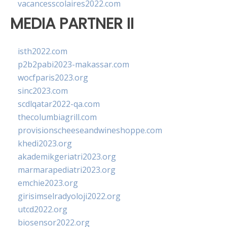
vacancesscolaires2022.com
MEDIA PARTNER II
isth2022.com
p2b2pabi2023-makassar.com
wocfparis2023.org
sinc2023.com
scdlqatar2022-qa.com
thecolumbiagrill.com
provisionscheeseandwineshoppe.com
khedi2023.org
akademikgeriatri2023.org
marmarapediatri2023.org
emchie2023.org
girisimselradyoloji2022.org
utcd2022.org
biosensor2022.org