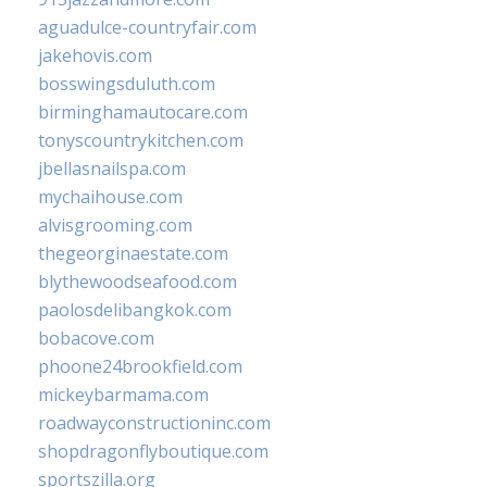
aguadulce-countryfair.com
jakehovis.com
bosswingsduluth.com
birminghamautocare.com
tonyscountrykitchen.com
jbellasnailspa.com
mychaihouse.com
alvisgrooming.com
thegeorginaestate.com
blythewoodseafood.com
paolosdelibangkok.com
bobacove.com
phoone24brookfield.com
mickeybarmama.com
roadwayconstructioninc.com
shopdragonflyboutique.com
sportszilla.org