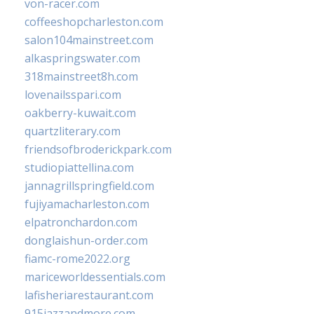
von-racer.com
coffeeshopcharleston.com
salon104mainstreet.com
alkaspringswater.com
318mainstreet8h.com
lovenailsspari.com
oakberry-kuwait.com
quartzliterary.com
friendsofbroderickpark.com
studiopiattellina.com
jannagrillspringfield.com
fujiyamacharleston.com
elpatronchardon.com
donglaishun-order.com
fiamc-rome2022.org
mariceworldessentials.com
lafisheriarestaurant.com
915jazzandmore.com