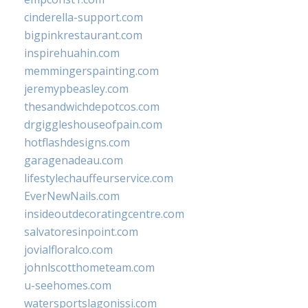
cinderella-support.com
bigpinkrestaurant.com
inspirehuahin.com
memmingerspainting.com
jeremypbeasley.com
thesandwichdepotcos.com
drgiggleshouseofpain.com
hotflashdesigns.com
garagenadeau.com
lifestylechauffeurservice.com
EverNewNails.com
insideoutdecoratingcentre.com
salvatoresinpoint.com
jovialfloralco.com
johnlscotthometeam.com
u-seehomes.com
watersportslagonissi.com