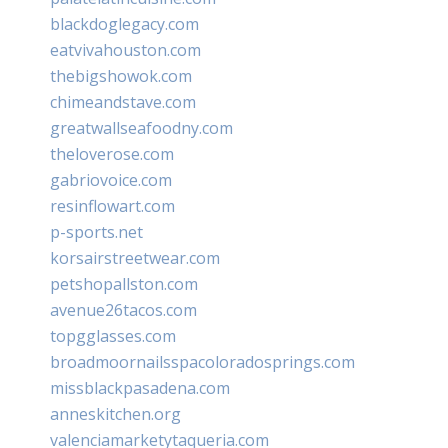
blackdoglegacy.com
eatvivahouston.com
thebigshowok.com
chimeandstave.com
greatwallseafoodny.com
theloverose.com
gabriovoice.com
resinflowart.com
p-sports.net
korsairstreetwear.com
petshopallston.com
avenue26tacos.com
topgglasses.com
broadmoornailsspacoloradosprings.com
missblackpasadena.com
anneskitchen.org
valenciamarketytaqueria.com