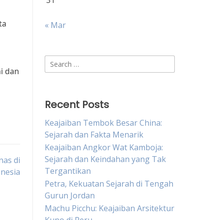
31
ta
« Mar
Search
i dan
for:
Recent Posts
Keajaiban Tembok Besar China:
Sejarah dan Fakta Menarik
Keajaiban Angkor Wat Kamboja:
Sejarah dan Keindahan yang Tak
nas di
Tergantikan
nesia
Petra, Kekuatan Sejarah di Tengah
Gurun Jordan
Machu Picchu: Keajaiban Arsitektur