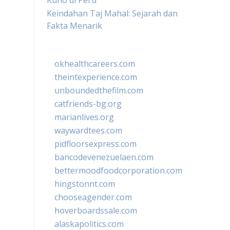
Kuno di Peru
Keindahan Taj Mahal: Sejarah dan
Fakta Menarik
okhealthcareers.com
theintexperience.com
unboundedthefilm.com
catfriends-bg.org
marianlives.org
waywardtees.com
pidfloorsexpress.com
bancodevenezuelaen.com
bettermoodfoodcorporation.com
hingstonnt.com
chooseagender.com
hoverboardssale.com
alaskapolitics.com