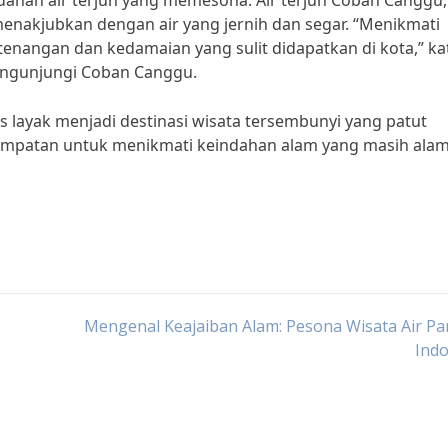
dahan air terjun yang memesona. Air terjun Coban Canggu,
nakjubkan dengan air yang jernih dan segar. “Menikmati
tenangan dan kedamaian yang sulit didapatkan di kota,” ka
engunjungi Coban Canggu.
layak menjadi destinasi wisata tersembunyi yang patut
esempatan untuk menikmati keindahan alam yang masih alam
Mengenal Keajaiban Alam: Pesona Wisata Air Pa
Indo