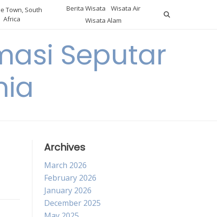
Berita Wisata
Wisata Air
e Town, South
Africa
Wisata Alam
masi Seputar
nia
Archives
March 2026
February 2026
January 2026
December 2025
May 2025