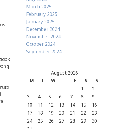
March 2025
February 2025
i
January 2025
nus
December 2024
k
November 2024
October 2024
September 2024
tidak
yang
August 2026
M
T
W
T
F
S
S
rute
1
2
i
3
4
5
6
7
8
9
ra
10
11
12
13
14
15
16
,
17
18
19
20
21
22
23
24
25
26
27
28
29
30