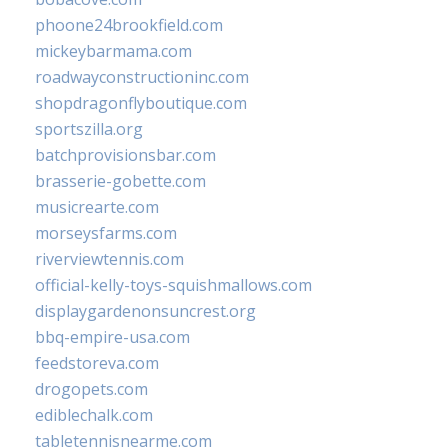
phoone24brookfield.com
mickeybarmama.com
roadwayconstructioninc.com
shopdragonflyboutique.com
sportszilla.org
batchprovisionsbar.com
brasserie-gobette.com
musicrearte.com
morseysfarms.com
riverviewtennis.com
official-kelly-toys-squishmallows.com
displaygardenonsuncrest.org
bbq-empire-usa.com
feedstoreva.com
drogopets.com
ediblechalk.com
tabletennisnearme.com