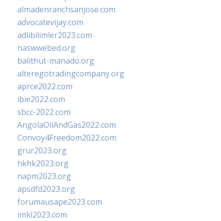
almadenranchsanjose.com
advocatevijay.com
adlibilimler2023.com
naswwebed.org
balithut-manado.org
alteregotradingcompany.org
aprce2022.com
ibie2022.com
sbcc-2022.com
AngolaOilAndGas2022.com
Convoy4Freedom2022.com
grur2023.org
hkhk2023.org
napm2023.org
apsdfd2023.org
forumausape2023.com
imkl2023.com