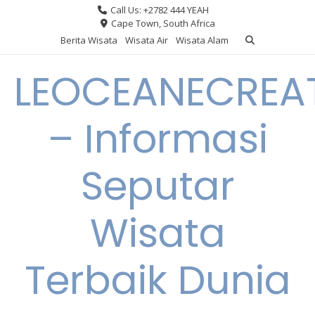
Skip
Call Us: +2782 444 YEAH
to
Cape Town, South Africa
content
Berita Wisata
Wisata Air
Wisata Alam
LEOCEANECREA
– Informasi
Seputar
Wisata
Terbaik Dunia