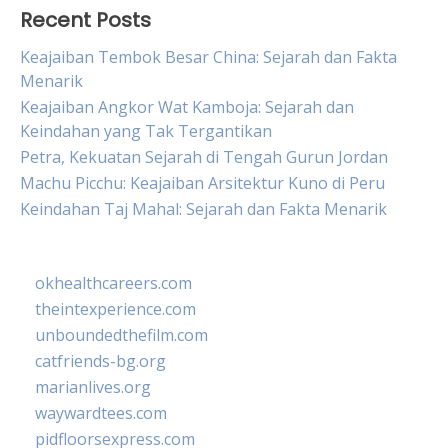
Recent Posts
Keajaiban Tembok Besar China: Sejarah dan Fakta
Menarik
Keajaiban Angkor Wat Kamboja: Sejarah dan
Keindahan yang Tak Tergantikan
Petra, Kekuatan Sejarah di Tengah Gurun Jordan
Machu Picchu: Keajaiban Arsitektur Kuno di Peru
Keindahan Taj Mahal: Sejarah dan Fakta Menarik
okhealthcareers.com
theintexperience.com
unboundedthefilm.com
catfriends-bg.org
marianlives.org
waywardtees.com
pidfloorsexpress.com