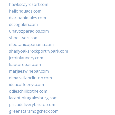
hawkscayresort.com
hellonquads.com
diarioanimales.com
decogaleri.com
unavozparadios.com
shoes-vert.com
elbotanicopanama.com
shadyoaksrockportrvpark.com
jccoinlaundry.com
kautorepair.com
marjaeswinebar.com
elmazatlanclinton.com
ideacoffeenyc.com
odieschillicothe.com
lacantinitagalesburg.com
pizzadeliverybristol.com
greenstarsmogcheck.com