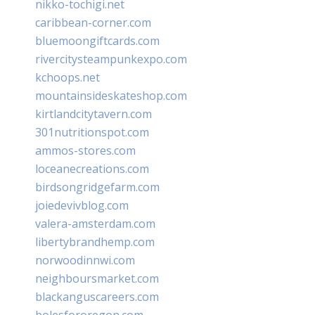
nikko-tochigi.net
caribbean-corner.com
bluemoongiftcards.com
rivercitysteampunkexpo.com
kchoops.net
mountainsideskateshop.com
kirtlandcitytavern.com
301nutritionspot.com
ammos-stores.com
loceanecreations.com
birdsongridgefarm.com
joiedevivblog.com
valera-amsterdam.com
libertybrandhemp.com
norwoodinnwi.com
neighboursmarket.com
blackanguscareers.com
bolesfororegon.com