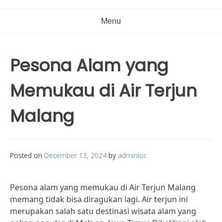
Menu
Pesona Alam yang
Memukau di Air Terjun
Malang
Posted on
December 13, 2024
by
adminloc
Pesona alam yang memukau di Air Terjun Malang
memang tidak bisa diragukan lagi. Air terjun ini
merupakan salah satu destinasi wisata alam yang