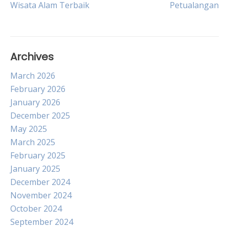
Wisata Alam Terbaik
Petualangan
navigation
Archives
March 2026
February 2026
January 2026
December 2025
May 2025
March 2025
February 2025
January 2025
December 2024
November 2024
October 2024
September 2024