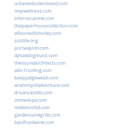
untamedcollectivesd.com
mxpwellness.com
infernocanine.com
thepaperhousecollection.com
allisonwillisholley.com
solslite.org
portwayinn.com
djmaddogmusic.com
thesoundarchitects.com
allin1roofing.com
keepjudgewebb.com
anatomyofadventure.com
drivancastillo.com
cmmedspa.com
midletontkd.com
gardensandgrills.com
basilfoodwine.com