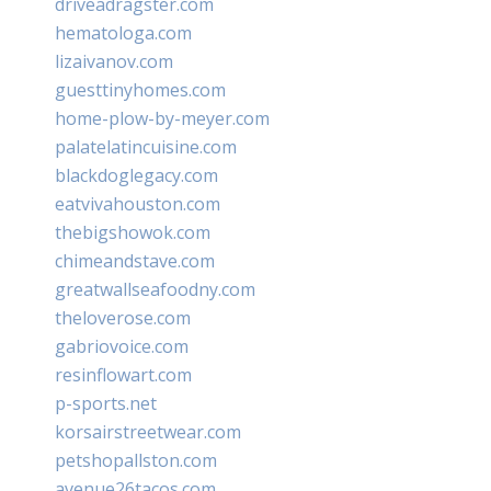
driveadragster.com
hematologa.com
lizaivanov.com
guesttinyhomes.com
home-plow-by-meyer.com
palatelatincuisine.com
blackdoglegacy.com
eatvivahouston.com
thebigshowok.com
chimeandstave.com
greatwallseafoodny.com
theloverose.com
gabriovoice.com
resinflowart.com
p-sports.net
korsairstreetwear.com
petshopallston.com
avenue26tacos.com