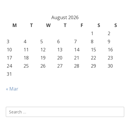
August 2026
M
T
W
T
F
S
S
1
2
3
4
5
6
7
8
9
10
11
12
13
14
15
16
17
18
19
20
21
22
23
24
25
26
27
28
29
30
31
« Mar
Search
for: