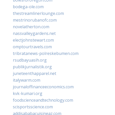
bodega-ole.com
thestreamlinerlounge.com
mestrinorubanofc.com
novelatherton.com
nassvalleygardens.net
electjohnstewart.com
omptourtravels.com
tribratanews-polreskebumen.com
rsudbayuasih.org
publikjurnalistik.org
juneteenthapparel.net
italywarm.com
journaloffinanceeconomics.com
kvk-kumari.org
foodscienceandtechnology.com
scisportsscience.com
addisababacuisineaz.com