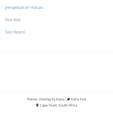
pengeluaran macau
Slot Axis
Slot Resmi
Theme: Overlay by
Kaira
.
Extra Text
Cape Town, South Africa