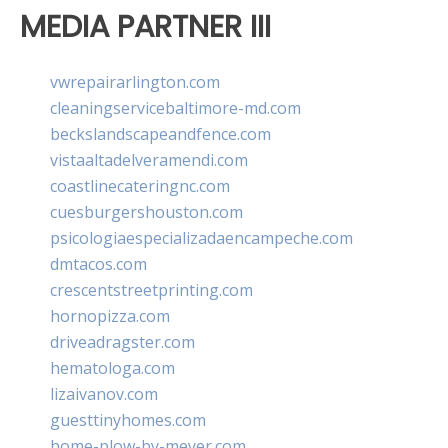
MEDIA PARTNER III
vwrepairarlington.com
cleaningservicebaltimore-md.com
beckslandscapeandfence.com
vistaaltadelveramendi.com
coastlinecateringnc.com
cuesburgershouston.com
psicologiaespecializadaencampeche.com
dmtacos.com
crescentstreetprinting.com
hornopizza.com
driveadragster.com
hematologa.com
lizaivanov.com
guesttinyhomes.com
home-plow-by-meyer.com