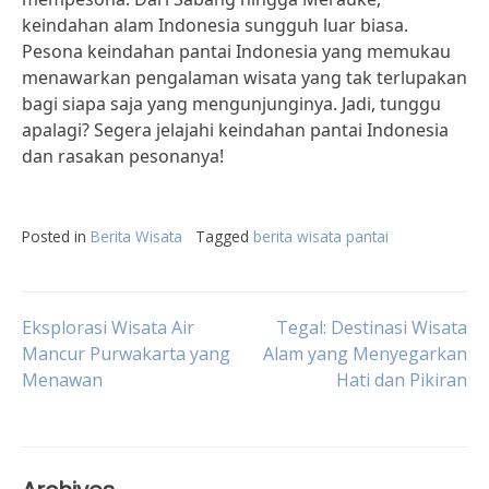
keindahan alam Indonesia sungguh luar biasa.
Pesona keindahan pantai Indonesia yang memukau
menawarkan pengalaman wisata yang tak terlupakan
bagi siapa saja yang mengunjunginya. Jadi, tunggu
apalagi? Segera jelajahi keindahan pantai Indonesia
dan rasakan pesonanya!
Posted in
Berita Wisata
Tagged
berita wisata pantai
Post
Eksplorasi Wisata Air
Tegal: Destinasi Wisata
Mancur Purwakarta yang
Alam yang Menyegarkan
Menawan
Hati dan Pikiran
navigation