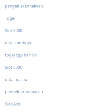
pengeluaran taiwan
Togel
Slot 5000
data kamboja
togel sgp hari ini
Slot 5000
data macau
pengeluaran macau
Slot Axis