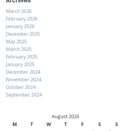
Archives
March 2026
February 2026
January 2026
December 2025
May 2025
March 2025
February 2025
January 2025
December 2024
November 2024
October 2024
September 2024
August 2026
M
T
W
T
F
S
S