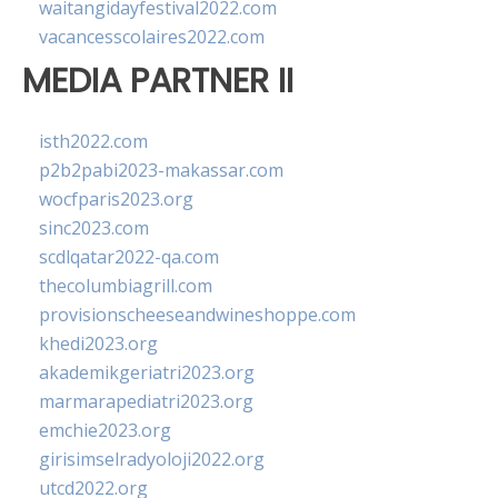
waitangidayfestival2022.com
vacancesscolaires2022.com
MEDIA PARTNER II
isth2022.com
p2b2pabi2023-makassar.com
wocfparis2023.org
sinc2023.com
scdlqatar2022-qa.com
thecolumbiagrill.com
provisionscheeseandwineshoppe.com
khedi2023.org
akademikgeriatri2023.org
marmarapediatri2023.org
emchie2023.org
girisimselradyoloji2022.org
utcd2022.org