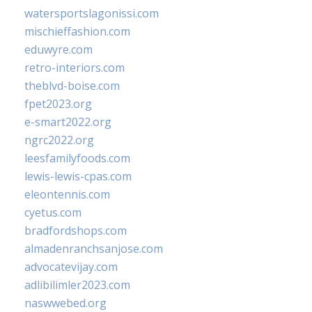
watersportslagonissi.com
mischieffashion.com
eduwyre.com
retro-interiors.com
theblvd-boise.com
fpet2023.org
e-smart2022.org
ngrc2022.org
leesfamilyfoods.com
lewis-lewis-cpas.com
eleontennis.com
cyetus.com
bradfordshops.com
almadenranchsanjose.com
advocatevijay.com
adlibilimler2023.com
naswwebed.org