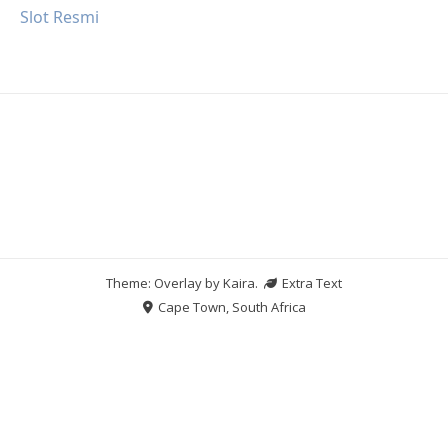
Slot Resmi
Theme: Overlay by
Kaira
.
Extra Text
Cape Town, South Africa