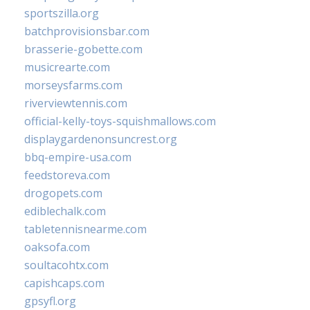
sportszilla.org
batchprovisionsbar.com
brasserie-gobette.com
musicrearte.com
morseysfarms.com
riverviewtennis.com
official-kelly-toys-squishmallows.com
displaygardenonsuncrest.org
bbq-empire-usa.com
feedstoreva.com
drogopets.com
ediblechalk.com
tabletennisnearme.com
oaksofa.com
soultacohtx.com
capishcaps.com
gpsyfl.org