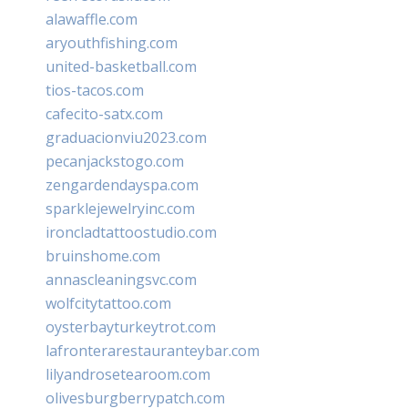
alawaffle.com
aryouthfishing.com
united-basketball.com
tios-tacos.com
cafecito-satx.com
graduacionviu2023.com
pecanjackstogo.com
zengardendayspa.com
sparklejewelryinc.com
ironcladtattoostudio.com
bruinshome.com
annascleaningsvc.com
wolfcitytattoo.com
oysterbayturkeytrot.com
lafronterarestauranteybar.com
lilyandrosetearoom.com
olivesburgberrypatch.com