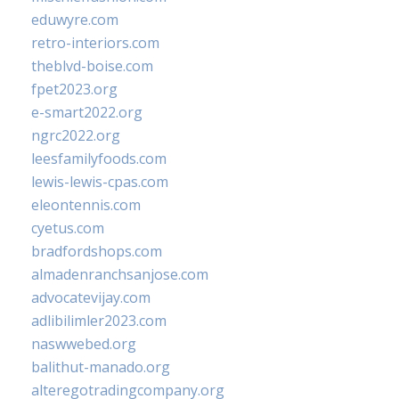
eduwyre.com
retro-interiors.com
theblvd-boise.com
fpet2023.org
e-smart2022.org
ngrc2022.org
leesfamilyfoods.com
lewis-lewis-cpas.com
eleontennis.com
cyetus.com
bradfordshops.com
almadenranchsanjose.com
advocatevijay.com
adlibilimler2023.com
naswwebed.org
balithut-manado.org
alteregotradingcompany.org