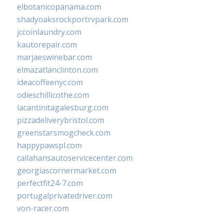
elbotanicopanama.com
shadyoaksrockportrvpark.com
jccoinlaundry.com
kautorepair.com
marjaeswinebar.com
elmazatlanclinton.com
ideacoffeenyc.com
odieschillicothe.com
lacantinitagalesburg.com
pizzadeliverybristol.com
greenstarsmogcheck.com
happypawspl.com
callahansautoservicecenter.com
georgiascornermarket.com
perfectfit24-7.com
portugalprivatedriver.com
von-racer.com