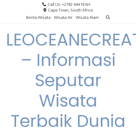
Skip
Call Us: +2782 444 YEAH
to
Cape Town, South Africa
content
Berita Wisata
Wisata Air
Wisata Alam
LEOCEANECREA
– Informasi
Seputar
Wisata
Terbaik Dunia