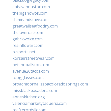
blackdoglegacy.com
eatvivahouston.com
thebigshowok.com
chimeandstave.com
greatwallseafoodny.com
theloverose.com
gabriovoice.com
resinflowart.com
p-sports.net
korsairstreetwear.com
petshopallston.com
avenue26tacos.com
topgglasses.com
broadmoornailsspacoloradosprings.com
missblackpasadena.com
anneskitchen.org
valenciamarketytaqueria.com
reefrecordsllc.com