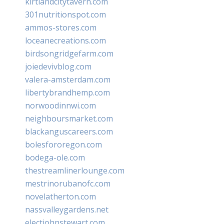
kirtlandcitytavern.com
301nutritionspot.com
ammos-stores.com
loceanecreations.com
birdsongridgefarm.com
joiedevivblog.com
valera-amsterdam.com
libertybrandhemp.com
norwoodinnwi.com
neighboursmarket.com
blackanguscareers.com
bolesfororegon.com
bodega-ole.com
thestreamlinerlounge.com
mestrinorubanofc.com
novelatherton.com
nassvalleygardens.net
electjohnstewart.com