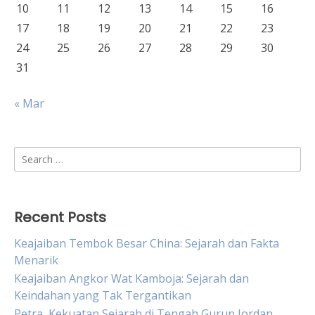
10
11
12
13
14
15
16
17
18
19
20
21
22
23
24
25
26
27
28
29
30
31
« Mar
Search
for:
Recent Posts
Keajaiban Tembok Besar China: Sejarah dan Fakta
Menarik
Keajaiban Angkor Wat Kamboja: Sejarah dan
Keindahan yang Tak Tergantikan
Petra, Kekuatan Sejarah di Tengah Gurun Jordan