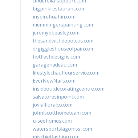
cinderella-support.com
bigpinkrestaurant.com
inspirehuahin.com
memmingerspainting.com
jeremypbeasley.com
thesandwichdepotcos.com
drgiggleshouseofpain.com
hotflashdesigns.com
garagenadeau.com
lifestylechauffeurservice.com
EverNewNails.com
insideoutdecoratingcentre.com
salvatoresinpoint.com
jovialfloralco.com
johnlscotthometeam.com
u-seehomes.com
watersportslagonissi.com
mischieffashion.com