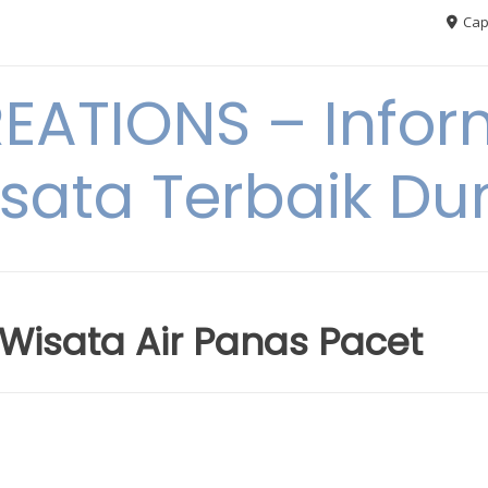
Cap
ATIONS – Infor
sata Terbaik Du
Wisata Air Panas Pacet