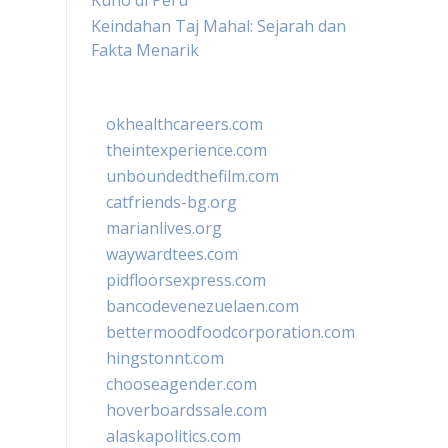
Kuno di Peru
Keindahan Taj Mahal: Sejarah dan
Fakta Menarik
okhealthcareers.com
theintexperience.com
unboundedthefilm.com
catfriends-bg.org
marianlives.org
waywardtees.com
pidfloorsexpress.com
bancodevenezuelaen.com
bettermoodfoodcorporation.com
hingstonnt.com
chooseagender.com
hoverboardssale.com
alaskapolitics.com