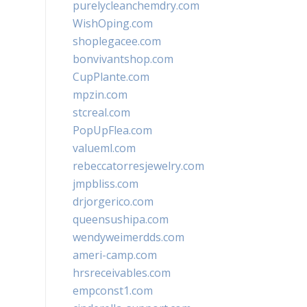
purelycleanchemdry.com
WishOping.com
shoplegacee.com
bonvivantshop.com
CupPlante.com
mpzin.com
stcreal.com
PopUpFlea.com
valueml.com
rebeccatorresjewelry.com
jmpbliss.com
drjorgerico.com
queensushipa.com
wendyweimerdds.com
ameri-camp.com
hrsreceivables.com
empconst1.com