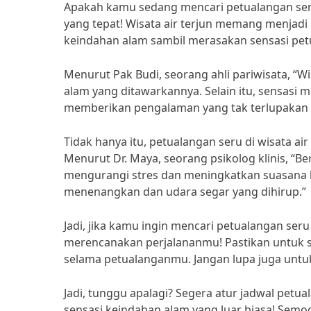
Apakah kamu sedang mencari petualangan seru d
yang tepat! Wisata air terjun memang menjadi 
keindahan alam sambil merasakan sensasi pe
Menurut Pak Budi, seorang ahli pariwisata, “Wi
alam yang ditawarkannya. Selain itu, sensasi m
memberikan pengalaman yang tak terlupakan 
Tidak hanya itu, petualangan seru di wisata ai
Menurut Dr. Maya, seorang psikolog klinis, “Be
mengurangi stres dan meningkatkan suasana hati
menenangkan dan udara segar yang dihirup.”
Jadi, jika kamu ingin mencari petualangan seru
merencanakan perjalananmu! Pastikan untuk
selama petualanganmu. Jangan lupa juga untuk
Jadi, tunggu apalagi? Segera atur jadwal petua
sensasi keindahan alam yang luar biasa! Sem