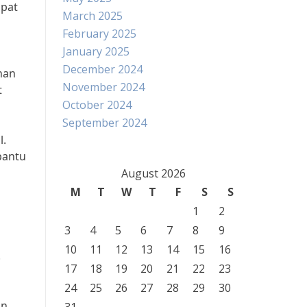
mpat
March 2025
February 2025
January 2025
December 2024
ahan
November 2024
t
October 2024
September 2024
l.
bantu
August 2026
M
T
W
T
F
S
S
1
2
3
4
5
6
7
8
9
10
11
12
13
14
15
16
.
17
18
19
20
21
22
23
24
25
26
27
28
29
30
n.