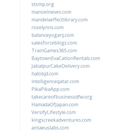
stsmp.org
manoelneves.com
mandelaeffectlibrary.com
roselynns.com
balanceyoganj.com
salesforceblogs.com
TrainGames365.com
BaytownEvaCationRentals.com
JabalpurCakeDelivery.com
halobjd.com
intelligenceqatar.com
PikaPikaApp.com
takecareofbusinessdfw.org
HamadaOfJapan.com
VersifyLifestyle.com
kingscreekadventures.com
antaeuslabs.com