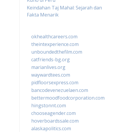
Kuno di Peru
Keindahan Taj Mahal: Sejarah dan
Fakta Menarik
okhealthcareers.com
theintexperience.com
unboundedthefilm.com
catfriends-bg.org
marianlives.org
waywardtees.com
pidfloorsexpress.com
bancodevenezuelaen.com
bettermoodfoodcorporation.com
hingstonnt.com
chooseagender.com
hoverboardssale.com
alaskapolitics.com