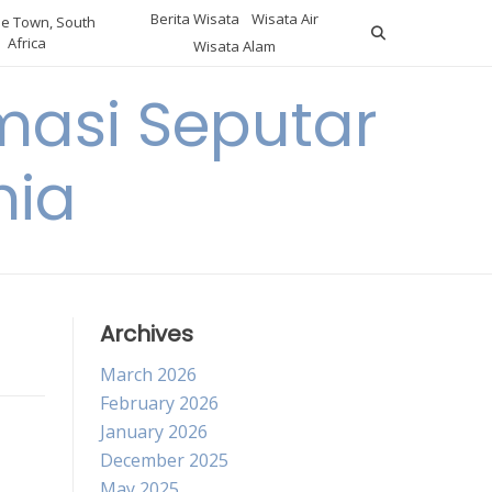
Berita Wisata
Wisata Air
e Town, South
Africa
Wisata Alam
masi Seputar
nia
Archives
March 2026
February 2026
January 2026
December 2025
May 2025