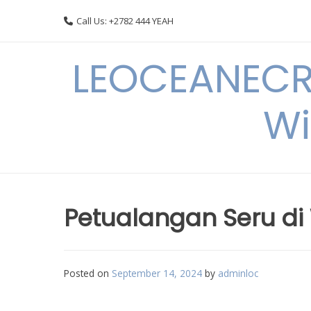
Skip
Call Us: +2782 444 YEAH
to
content
LEOCEANECRE
Wi
Petualangan Seru di 
Posted on
September 14, 2024
by
adminloc