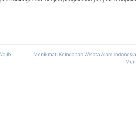
Wajib
Menikmati Keindahan Wisata Alam Indonesia
Mem