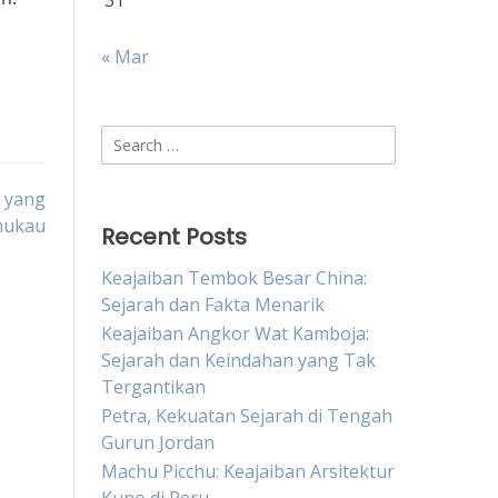
31
« Mar
Search
for:
 yang
ukau
Recent Posts
Keajaiban Tembok Besar China:
Sejarah dan Fakta Menarik
Keajaiban Angkor Wat Kamboja:
Sejarah dan Keindahan yang Tak
Tergantikan
Petra, Kekuatan Sejarah di Tengah
Gurun Jordan
Machu Picchu: Keajaiban Arsitektur