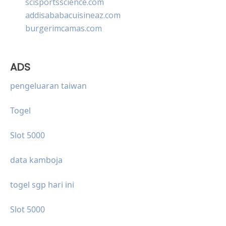
scisportsscience.com
addisababacuisineaz.com
burgerimcamas.com
ADS
pengeluaran taiwan
Togel
Slot 5000
data kamboja
togel sgp hari ini
Slot 5000