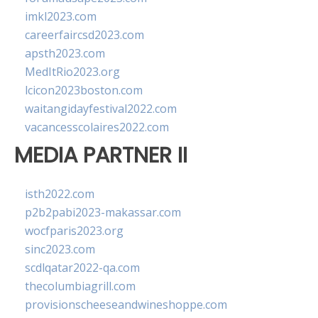
imkl2023.com
careerfaircsd2023.com
apsth2023.com
MedItRio2023.org
lcicon2023boston.com
waitangidayfestival2022.com
vacancesscolaires2022.com
MEDIA PARTNER II
isth2022.com
p2b2pabi2023-makassar.com
wocfparis2023.org
sinc2023.com
scdlqatar2022-qa.com
thecolumbiagrill.com
provisionscheeseandwineshoppe.com