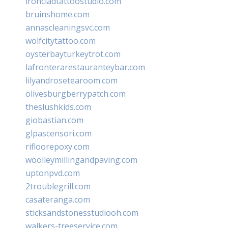
ironcladtattoostudio.com
bruinshome.com
annascleaningsvc.com
wolfcitytattoo.com
oysterbayturkeytrot.com
lafronterarestauranteybar.com
lilyandrosetearoom.com
olivesburgberrypatch.com
theslushkids.com
giobastian.com
glpascensori.com
rifloorepoxy.com
woolleymillingandpaving.com
uptonpvd.com
2troublegrill.com
casateranga.com
sticksandstonesstudiooh.com
walkers-treeservice.com