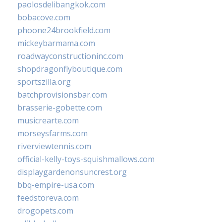
paolosdelibangkok.com
bobacove.com
phoone24brookfield.com
mickeybarmama.com
roadwayconstructioninc.com
shopdragonflyboutique.com
sportszilla.org
batchprovisionsbar.com
brasserie-gobette.com
musicrearte.com
morseysfarms.com
riverviewtennis.com
official-kelly-toys-squishmallows.com
displaygardenonsuncrest.org
bbq-empire-usa.com
feedstoreva.com
drogopets.com