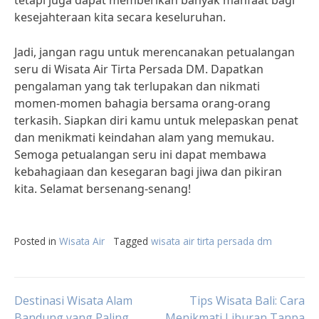
tetapi juga dapat memberikan banyak manfaat bagi
kesejahteraan kita secara keseluruhan.
Jadi, jangan ragu untuk merencanakan petualangan
seru di Wisata Air Tirta Persada DM. Dapatkan
pengalaman yang tak terlupakan dan nikmati
momen-momen bahagia bersama orang-orang
terkasih. Siapkan diri kamu untuk melepaskan penat
dan menikmati keindahan alam yang memukau.
Semoga petualangan seru ini dapat membawa
kebahagiaan dan kesegaran bagi jiwa dan pikiran
kita. Selamat bersenang-senang!
Posted in
Wisata Air
Tagged
wisata air tirta persada dm
Post
Destinasi Wisata Alam
Tips Wisata Bali: Cara
Bandung yang Paling
Menikmati Liburan Tanpa