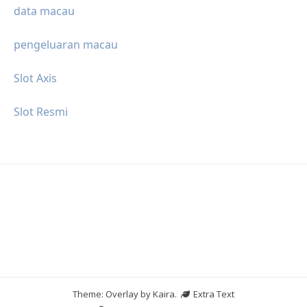
data macau
pengeluaran macau
Slot Axis
Slot Resmi
Theme: Overlay by
Kaira
.
Extra Text