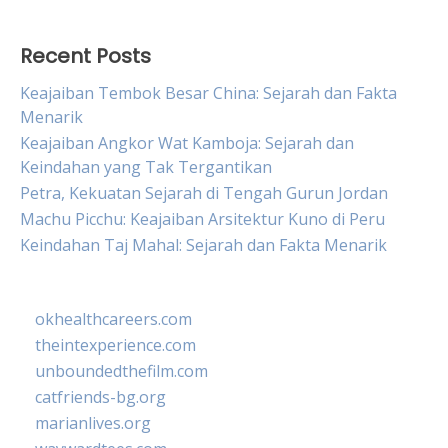
Recent Posts
Keajaiban Tembok Besar China: Sejarah dan Fakta
Menarik
Keajaiban Angkor Wat Kamboja: Sejarah dan
Keindahan yang Tak Tergantikan
Petra, Kekuatan Sejarah di Tengah Gurun Jordan
Machu Picchu: Keajaiban Arsitektur Kuno di Peru
Keindahan Taj Mahal: Sejarah dan Fakta Menarik
okhealthcareers.com
theintexperience.com
unboundedthefilm.com
catfriends-bg.org
marianlives.org