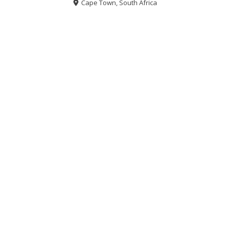
Cape Town, South Africa