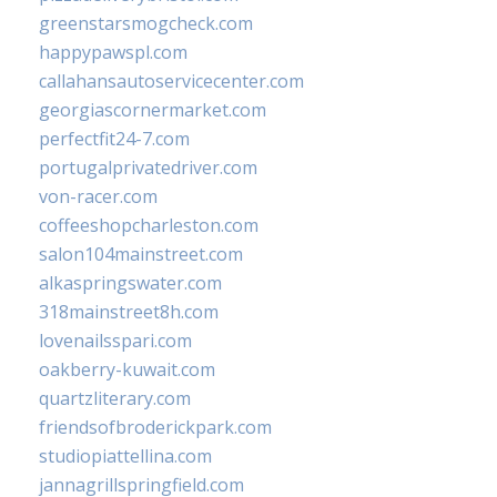
greenstarsmogcheck.com
happypawspl.com
callahansautoservicecenter.com
georgiascornermarket.com
perfectfit24-7.com
portugalprivatedriver.com
von-racer.com
coffeeshopcharleston.com
salon104mainstreet.com
alkaspringswater.com
318mainstreet8h.com
lovenailsspari.com
oakberry-kuwait.com
quartzliterary.com
friendsofbroderickpark.com
studiopiattellina.com
jannagrillspringfield.com