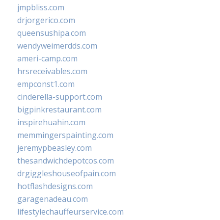
jmpbliss.com
drjorgerico.com
queensushipa.com
wendyweimerdds.com
ameri-camp.com
hrsreceivables.com
empconst1.com
cinderella-support.com
bigpinkrestaurant.com
inspirehuahin.com
memmingerspainting.com
jeremypbeasley.com
thesandwichdepotcos.com
drgiggleshouseofpain.com
hotflashdesigns.com
garagenadeau.com
lifestylechauffeurservice.com