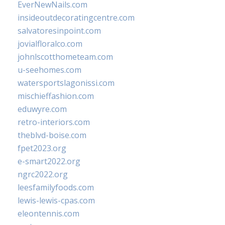
EverNewNails.com
insideoutdecoratingcentre.com
salvatoresinpoint.com
jovialfloralco.com
johnlscotthometeam.com
u-seehomes.com
watersportslagonissi.com
mischieffashion.com
eduwyre.com
retro-interiors.com
theblvd-boise.com
fpet2023.org
e-smart2022.org
ngrc2022.org
leesfamilyfoods.com
lewis-lewis-cpas.com
eleontennis.com