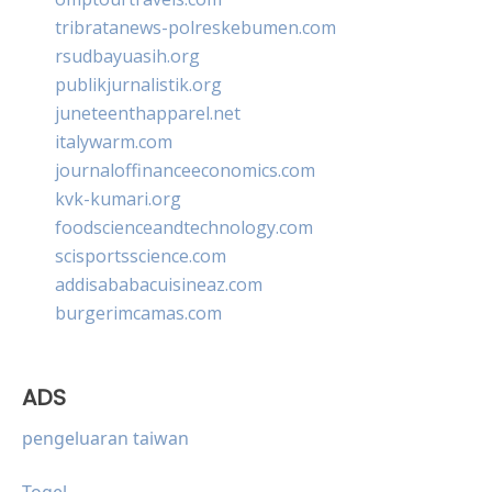
tribratanews-polreskebumen.com
rsudbayuasih.org
publikjurnalistik.org
juneteenthapparel.net
italywarm.com
journaloffinanceeconomics.com
kvk-kumari.org
foodscienceandtechnology.com
scisportsscience.com
addisababacuisineaz.com
burgerimcamas.com
ADS
pengeluaran taiwan
Togel