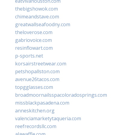
eatvivahouston.com
thebigshowok.com
chimeandstave.com
greatwallseafoodny.com
theloverose.com
gabriovoice.com
resinflowart.com
p-sports.net
korsairstreetwear.com
petshopallston.com
avenue26tacos.com
topgglasses.com
broadmoornailsspacoloradosprings.com
missblackpasadena.com
anneskitchen.org
valenciamarketytaqueria.com
reefrecordsllc.com
alawaffle.com