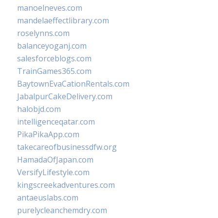
manoelneves.com
mandelaeffectlibrary.com
roselynns.com
balanceyoganj.com
salesforceblogs.com
TrainGames365.com
BaytownEvaCationRentals.com
JabalpurCakeDelivery.com
halobjd.com
intelligenceqatar.com
PikaPikaApp.com
takecareofbusinessdfw.org
HamadaOfJapan.com
VersifyLifestyle.com
kingscreekadventures.com
antaeuslabs.com
purelycleanchemdry.com