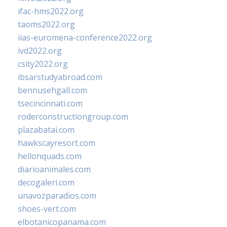
ifac-hms2022.org
taoms2022.org
iias-euromena-conference2022.org
ivd2022.org
csity2022.org
ibsarstudyabroad.com
bennusehgall.com
tsecincinnati.com
roderconstructiongroup.com
plazabatai.com
hawkscayresort.com
hellonquads.com
diarioanimales.com
decogaleri.com
unavozparadios.com
shoes-vert.com
elbotanicopanama.com