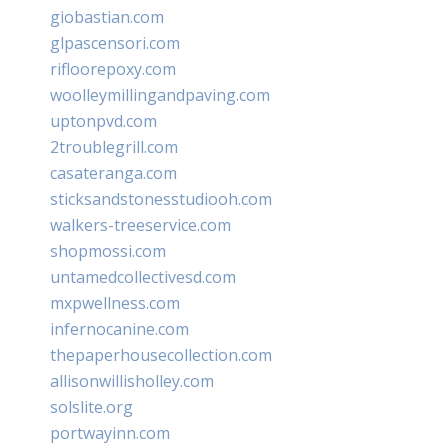
giobastian.com
glpascensori.com
rifloorepoxy.com
woolleymillingandpaving.com
uptonpvd.com
2troublegrill.com
casateranga.com
sticksandstonesstudiooh.com
walkers-treeservice.com
shopmossi.com
untamedcollectivesd.com
mxpwellness.com
infernocanine.com
thepaperhousecollection.com
allisonwillisholley.com
solslite.org
portwayinn.com