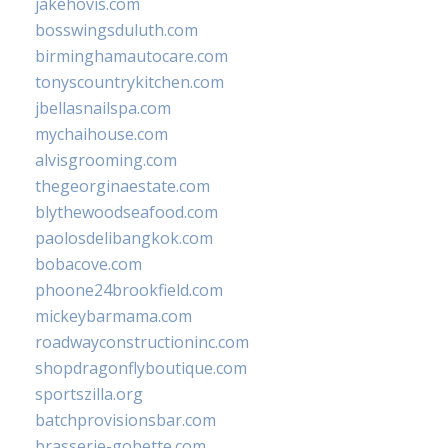
jakehovis.com
bosswingsduluth.com
birminghamautocare.com
tonyscountrykitchen.com
jbellasnailspa.com
mychaihouse.com
alvisgrooming.com
thegeorginaestate.com
blythewoodseafood.com
paolosdelibangkok.com
bobacove.com
phoone24brookfield.com
mickeybarmama.com
roadwayconstructioninc.com
shopdragonflyboutique.com
sportszilla.org
batchprovisionsbar.com
brasserie-gobette.com