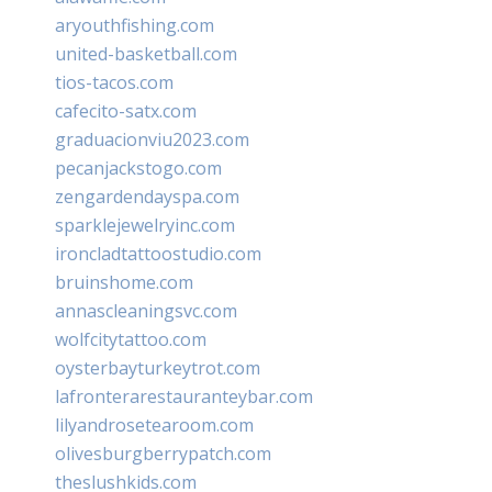
aryouthfishing.com
united-basketball.com
tios-tacos.com
cafecito-satx.com
graduacionviu2023.com
pecanjackstogo.com
zengardendayspa.com
sparklejewelryinc.com
ironcladtattoostudio.com
bruinshome.com
annascleaningsvc.com
wolfcitytattoo.com
oysterbayturkeytrot.com
lafronterarestauranteybar.com
lilyandrosetearoom.com
olivesburgberrypatch.com
theslushkids.com