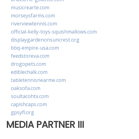
musicrearte.com
morseysfarms.com
riverviewtennis.com
official-kelly-toys-squishmallows.com
displaygardenonsuncrest.org
bbq-empire-usa.com
feedstoreva.com
drogopets.com
ediblechalk.com
tabletennisnearme.com
oaksofa.com
soultacohtx.com
capishcaps.com
gpsyfl.org
MEDIA PARTNER III