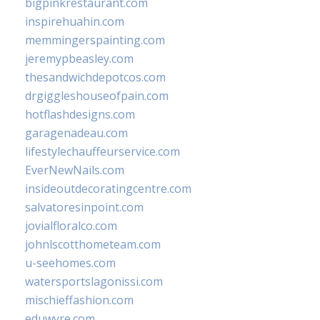
bigpinkrestaurant.com
inspirehuahin.com
memmingerspainting.com
jeremypbeasley.com
thesandwichdepotcos.com
drgiggleshouseofpain.com
hotflashdesigns.com
garagenadeau.com
lifestylechauffeurservice.com
EverNewNails.com
insideoutdecoratingcentre.com
salvatoresinpoint.com
jovialfloralco.com
johnlscotthometeam.com
u-seehomes.com
watersportslagonissi.com
mischieffashion.com
eduwyre.com