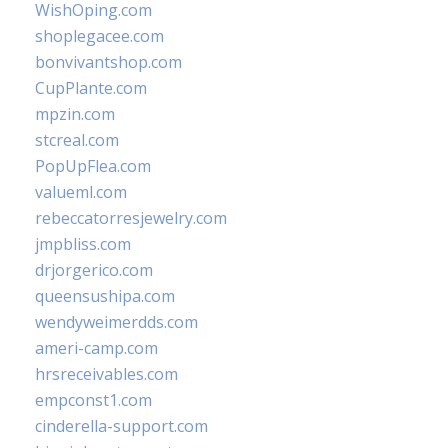
WishOping.com
shoplegacee.com
bonvivantshop.com
CupPlante.com
mpzin.com
stcreal.com
PopUpFlea.com
valueml.com
rebeccatorresjewelry.com
jmpbliss.com
drjorgerico.com
queensushipa.com
wendyweimerdds.com
ameri-camp.com
hrsreceivables.com
empconst1.com
cinderella-support.com