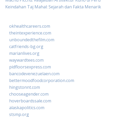
Machu Picchu: Keajaiban Arsitektur Kuno di Peru
Keindahan Taj Mahal: Sejarah dan Fakta Menarik
okhealthcareers.com
theintexperience.com
unboundedthefilm.com
catfriends-bg.org
marianlives.org
waywardtees.com
pidfloorsexpress.com
bancodevenezuelaen.com
bettermoodfoodcorporation.com
hingstonnt.com
chooseagender.com
hoverboardssale.com
alaskapolitics.com
stsmp.org