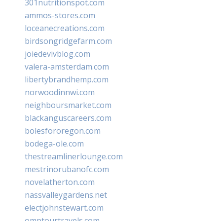
301nutritionspot.com
ammos-stores.com
loceanecreations.com
birdsongridgefarm.com
joiedevivblog.com
valera-amsterdam.com
libertybrandhemp.com
norwoodinnwi.com
neighboursmarket.com
blackanguscareers.com
bolesfororegon.com
bodega-ole.com
thestreamlinerlounge.com
mestrinorubanofc.com
novelatherton.com
nassvalleygardens.net
electjohnstewart.com
omptourtravels.com