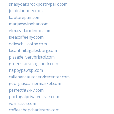
shadyoaksrockportrvpark.com
jccoinlaundry.com
kautorepair.com
marjaeswinebar.com
elmazatlanclinton.com
ideacoffeenyc.com
odieschillicothe.com
lacantinitagalesburg.com
pizzadeliverybristol.com
greenstarsmogcheck.com
happypawspl.com
callahansautoservicecenter.com
georgiascornermarket.com
perfectfit24-7.com
portugalprivatedriver.com
von-racer.com
coffeeshopcharleston.com