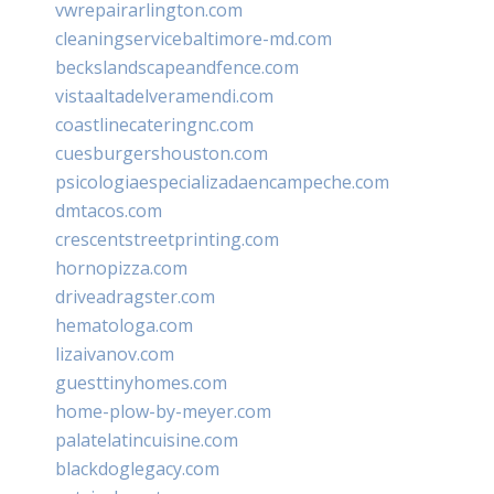
vwrepairarlington.com
cleaningservicebaltimore-md.com
beckslandscapeandfence.com
vistaaltadelveramendi.com
coastlinecateringnc.com
cuesburgershouston.com
psicologiaespecializadaencampeche.com
dmtacos.com
crescentstreetprinting.com
hornopizza.com
driveadragster.com
hematologa.com
lizaivanov.com
guesttinyhomes.com
home-plow-by-meyer.com
palatelatincuisine.com
blackdoglegacy.com