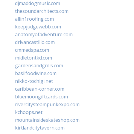
djmaddogmusic.com
thesoundarchitects.com
allin1roofing.com
keepjudgewebb.com
anatomyofadventure.com
drivancastillo.com
cmmedspa.com
midletontkd.com
gardensandgrills.com
basilfoodwine.com
nikko-tochigi.net
caribbean-corner.com
bluemoongiftcards.com
rivercitysteampunkexpo.com
kchoops.net
mountainsideskateshop.com
kirtlandcitytavern.com