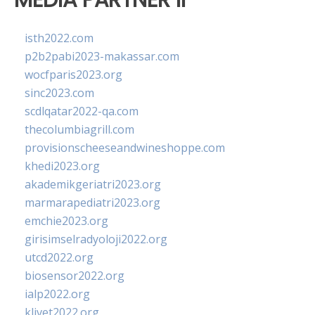
isth2022.com
p2b2pabi2023-makassar.com
wocfparis2023.org
sinc2023.com
scdlqatar2022-qa.com
thecolumbiagrill.com
provisionscheeseandwineshoppe.com
khedi2023.org
akademikgeriatri2023.org
marmarapediatri2023.org
emchie2023.org
girisimselradyoloji2022.org
utcd2022.org
biosensor2022.org
ialp2022.org
klivet2022.org