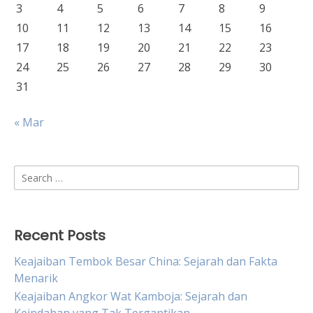
3
4
5
6
7
8
9
10
11
12
13
14
15
16
17
18
19
20
21
22
23
24
25
26
27
28
29
30
31
« Mar
Search
for:
Recent Posts
Keajaiban Tembok Besar China: Sejarah dan Fakta
Menarik
Keajaiban Angkor Wat Kamboja: Sejarah dan