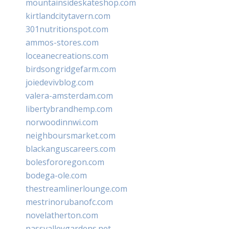
mountainsideskateshop.com
kirtlandcitytavern.com
301nutritionspot.com
ammos-stores.com
loceanecreations.com
birdsongridgefarm.com
joiedevivblog.com
valera-amsterdam.com
libertybrandhemp.com
norwoodinnwi.com
neighboursmarket.com
blackanguscareers.com
bolesfororegon.com
bodega-ole.com
thestreamlinerlounge.com
mestrinorubanofc.com
novelatherton.com
nassvalleygardens.net