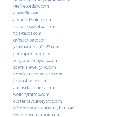
reefrecordsllc.com
alawaffle.com
aryouthfishing.com
united-basketball.com
tios-tacos.com
cafecito-satx.com
graduacionviu2023.com
pecanjackstogo.com
zengardendayspa.com
sparklejewelryinc.com
ironcladtattoostudio.com
bruinshome.com
annascleaningsvc.com
wolfcitytattoo.com
oysterbayturkeytrot.com
lafronterarestauranteybar.com
lilyandrosetearoom.com