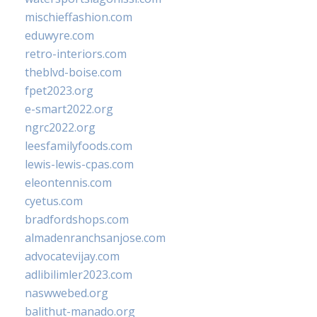
mischieffashion.com
eduwyre.com
retro-interiors.com
theblvd-boise.com
fpet2023.org
e-smart2022.org
ngrc2022.org
leesfamilyfoods.com
lewis-lewis-cpas.com
eleontennis.com
cyetus.com
bradfordshops.com
almadenranchsanjose.com
advocatevijay.com
adlibilimler2023.com
naswwebed.org
balithut-manado.org