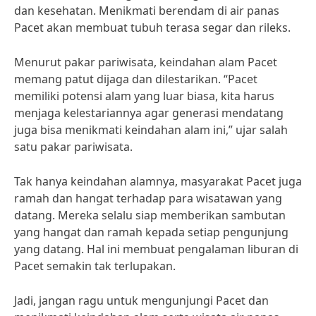
dan kesehatan. Menikmati berendam di air panas
Pacet akan membuat tubuh terasa segar dan rileks.
Menurut pakar pariwisata, keindahan alam Pacet
memang patut dijaga dan dilestarikan. “Pacet
memiliki potensi alam yang luar biasa, kita harus
menjaga kelestariannya agar generasi mendatang
juga bisa menikmati keindahan alam ini,” ujar salah
satu pakar pariwisata.
Tak hanya keindahan alamnya, masyarakat Pacet juga
ramah dan hangat terhadap para wisatawan yang
datang. Mereka selalu siap memberikan sambutan
yang hangat dan ramah kepada setiap pengunjung
yang datang. Hal ini membuat pengalaman liburan di
Pacet semakin tak terlupakan.
Jadi, jangan ragu untuk mengunjungi Pacet dan