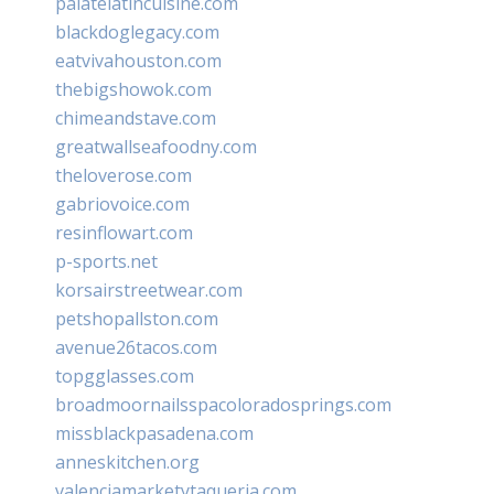
palatelatincuisine.com
blackdoglegacy.com
eatvivahouston.com
thebigshowok.com
chimeandstave.com
greatwallseafoodny.com
theloverose.com
gabriovoice.com
resinflowart.com
p-sports.net
korsairstreetwear.com
petshopallston.com
avenue26tacos.com
topgglasses.com
broadmoornailsspacoloradosprings.com
missblackpasadena.com
anneskitchen.org
valenciamarketytaqueria.com