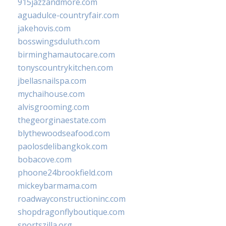
915jazzandmore.com
aguadulce-countryfair.com
jakehovis.com
bosswingsduluth.com
birminghamautocare.com
tonyscountrykitchen.com
jbellasnailspa.com
mychaihouse.com
alvisgrooming.com
thegeorginaestate.com
blythewoodseafood.com
paolosdelibangkok.com
bobacove.com
phoone24brookfield.com
mickeybarmama.com
roadwayconstructioninc.com
shopdragonflyboutique.com
sportszilla.org