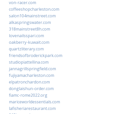
von-racer.com
coffeeshopcharleston.com
salon104mainstreet.com
alkaspringswater.com
318mainstreet8h.com
lovenailsspari.com
oakberry-kuwait.com
quartzliterary.com
friendsofbroderickpark.com
studiopiattellina.com
jannagrillspringfield.com
fujiyamacharleston.com
elpatronchardon.com
donglaishun-order.com
fiamc-rome2022.org
mariceworldessentials.com
lafisheriarestaurant.com