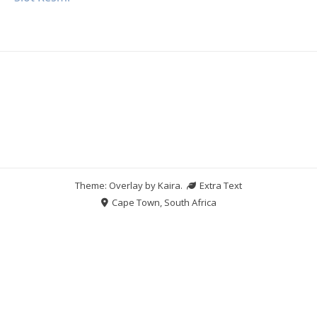
Theme: Overlay by
Kaira
.
Extra Text
Cape Town, South Africa