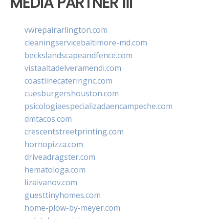
MEDIA PARTNER III
vwrepairarlington.com
cleaningservicebaltimore-md.com
beckslandscapeandfence.com
vistaaltadelveramendi.com
coastlinecateringnc.com
cuesburgershouston.com
psicologiaespecializadaencampeche.com
dmtacos.com
crescentstreetprinting.com
hornopizza.com
driveadragster.com
hematologa.com
lizaivanov.com
guesttinyhomes.com
home-plow-by-meyer.com