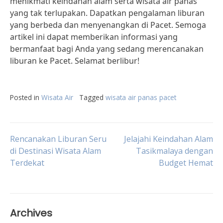
menikmati keindahan alam serta wisata air panas
yang tak terlupakan. Dapatkan pengalaman liburan
yang berbeda dan menyenangkan di Pacet. Semoga
artikel ini dapat memberikan informasi yang
bermanfaat bagi Anda yang sedang merencanakan
liburan ke Pacet. Selamat berlibur!
Posted in
Wisata Air
Tagged
wisata air panas pacet
Post
Rencanakan Liburan Seru
Jelajahi Keindahan Alam
di Destinasi Wisata Alam
Tasikmalaya dengan
Terdekat
Budget Hemat
navigation
Archives