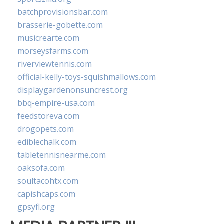
batchprovisionsbar.com
brasserie-gobette.com
musicrearte.com
morseysfarms.com
riverviewtennis.com
official-kelly-toys-squishmallows.com
displaygardenonsuncrest.org
bbq-empire-usa.com
feedstoreva.com
drogopets.com
ediblechalk.com
tabletennisnearme.com
oaksofa.com
soultacohtx.com
capishcaps.com
gpsyfl.org