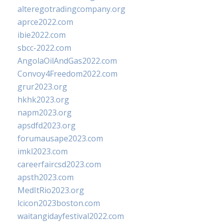
alteregotradingcompany.org
aprce2022.com
ibie2022.com
sbcc-2022.com
AngolaOilAndGas2022.com
Convoy4Freedom2022.com
grur2023.org
hkhk2023.org
napm2023.org
apsdfd2023.org
forumausape2023.com
imkl2023.com
careerfaircsd2023.com
apsth2023.com
MedItRio2023.org
lcicon2023boston.com
waitangidayfestival2022.com