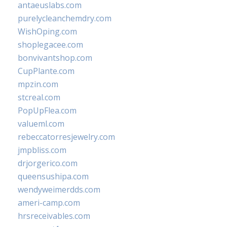
antaeuslabs.com
purelycleanchemdry.com
WishOping.com
shoplegacee.com
bonvivantshop.com
CupPlante.com
mpzin.com
stcreal.com
PopUpFlea.com
valueml.com
rebeccatorresjewelry.com
jmpbliss.com
drjorgerico.com
queensushipa.com
wendyweimerdds.com
ameri-camp.com
hrsreceivables.com