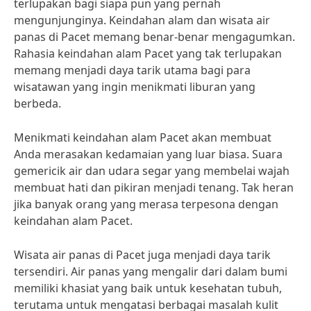
terlupakan bagi siapa pun yang pernah
mengunjunginya. Keindahan alam dan wisata air
panas di Pacet memang benar-benar mengagumkan.
Rahasia keindahan alam Pacet yang tak terlupakan
memang menjadi daya tarik utama bagi para
wisatawan yang ingin menikmati liburan yang
berbeda.
Menikmati keindahan alam Pacet akan membuat
Anda merasakan kedamaian yang luar biasa. Suara
gemericik air dan udara segar yang membelai wajah
membuat hati dan pikiran menjadi tenang. Tak heran
jika banyak orang yang merasa terpesona dengan
keindahan alam Pacet.
Wisata air panas di Pacet juga menjadi daya tarik
tersendiri. Air panas yang mengalir dari dalam bumi
memiliki khasiat yang baik untuk kesehatan tubuh,
terutama untuk mengatasi berbagai masalah kulit