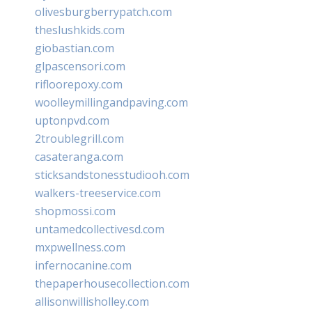
olivesburgberrypatch.com
theslushkids.com
giobastian.com
glpascensori.com
rifloorepoxy.com
woolleymillingandpaving.com
uptonpvd.com
2troublegrill.com
casateranga.com
sticksandstonesstudiooh.com
walkers-treeservice.com
shopmossi.com
untamedcollectivesd.com
mxpwellness.com
infernocanine.com
thepaperhousecollection.com
allisonwillisholley.com