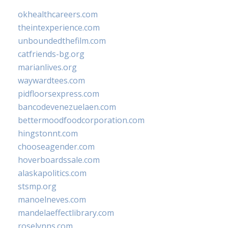
okhealthcareers.com
theintexperience.com
unboundedthefilm.com
catfriends-bg.org
marianlives.org
waywardtees.com
pidfloorsexpress.com
bancodevenezuelaen.com
bettermoodfoodcorporation.com
hingstonnt.com
chooseagender.com
hoverboardssale.com
alaskapolitics.com
stsmp.org
manoelneves.com
mandelaeffectlibrary.com
roselynns.com