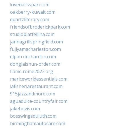
lovenailsspari.com
oakberry-kuwait.com
quartzliterary.com
friendsofbroderickpark.com
studiopiattellina.com
jannagrillspringfield.com
fujiyamacharleston.com
elpatronchardon.com
donglaishun-order.com
fiamc-rome2022.org
mariceworldessentials.com
lafisheriarestaurant.com
915jazzandmore.com
aguadulce-countryfair.com
jakehovis.com
bosswingsduluth.com
birminghamautocare.com