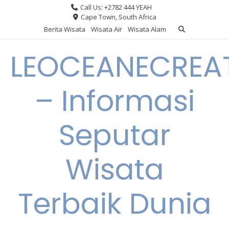
Skip
Call Us: +2782 444 YEAH
to
Cape Town, South Africa
content
Berita Wisata
Wisata Air
Wisata Alam
LEOCEANECREA
– Informasi
Seputar
Wisata
Terbaik Dunia