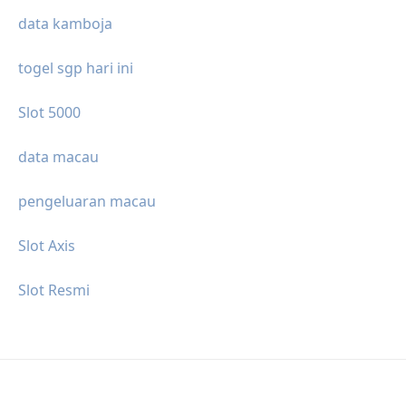
data kamboja
togel sgp hari ini
Slot 5000
data macau
pengeluaran macau
Slot Axis
Slot Resmi