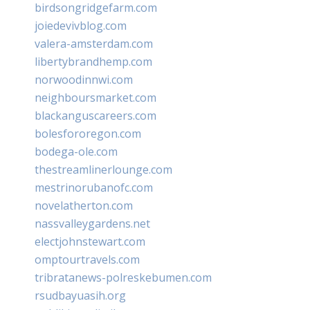
birdsongridgefarm.com
joiedevivblog.com
valera-amsterdam.com
libertybrandhemp.com
norwoodinnwi.com
neighboursmarket.com
blackanguscareers.com
bolesfororegon.com
bodega-ole.com
thestreamlinerlounge.com
mestrinorubanofc.com
novelatherton.com
nassvalleygardens.net
electjohnstewart.com
omptourtravels.com
tribratanews-polreskebumen.com
rsudbayuasih.org