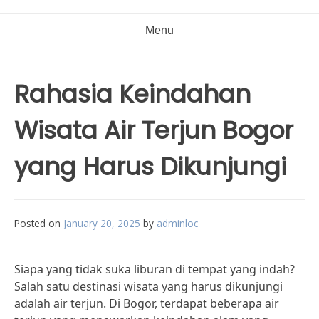
Menu
Rahasia Keindahan
Wisata Air Terjun Bogor
yang Harus Dikunjungi
Posted on
January 20, 2025
by
adminloc
Siapa yang tidak suka liburan di tempat yang indah?
Salah satu destinasi wisata yang harus dikunjungi
adalah air terjun. Di Bogor, terdapat beberapa air