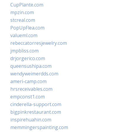
CupPlante.com
mpzin.com
stcreal.com
PopUpFlea.com
valueml.com
rebeccatorresjewelry.com
jmpbliss.com
drjorgerico.com
queensushipa.com
wendyweimerdds.com
ameri-camp.com
hrsreceivables.com
empconst1.com
cinderella-support.com
bigpinkrestaurant.com
inspirehuahin.com
memmingerspainting.com