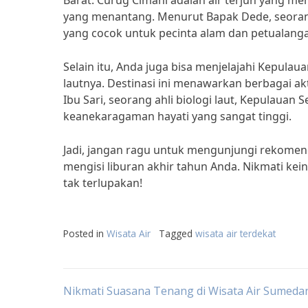
Barat. Curug Cimahi adalah air terjun yang
yang menantang. Menurut Bapak Dede, seorang
yang cocok untuk pecinta alam dan petualang
Selain itu, Anda juga bisa menjelajahi Kepula
lautnya. Destinasi ini menawarkan berbagai akt
Ibu Sari, seorang ahli biologi laut, Kepulauan
keanekaragaman hayati yang sangat tinggi.
Jadi, jangan ragu untuk mengunjungi rekomenda
mengisi liburan akhir tahun Anda. Nikmati ke
tak terlupakan!
Posted in
Wisata Air
Tagged
wisata air terdekat
Post
Nikmati Suasana Tenang di Wisata Air Sumeda