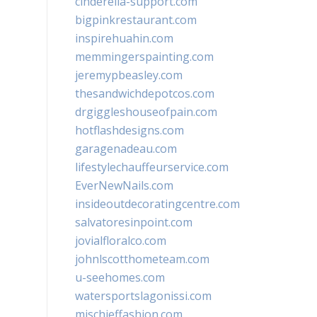
cinderella-support.com
bigpinkrestaurant.com
inspirehuahin.com
memmingerspainting.com
jeremypbeasley.com
thesandwichdepotcos.com
drgiggleshouseofpain.com
hotflashdesigns.com
garagenadeau.com
lifestylechauffeurservice.com
EverNewNails.com
insideoutdecoratingcentre.com
salvatoresinpoint.com
jovialfloralco.com
johnlscotthometeam.com
u-seehomes.com
watersportslagonissi.com
mischieffashion.com