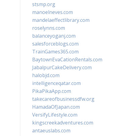
stsmp.org
manoelneves.com
mandelaeffectlibrary.com
roselynns.com
balanceyoganj.com
salesforceblogs.com
TrainGames365.com
BaytownEvaCationRentals.com
JabalpurCakeDelivery.com
halobjd.com
intelligenceqatar.com
PikaPikaApp.com
takecareofbusinessdfw.org
HamadaOfJapan.com
VersifyLifestyle.com
kingscreekadventures.com
antaeuslabs.com