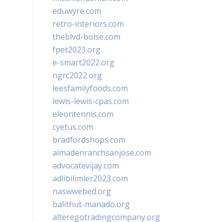
eduwyre.com
retro-interiors.com
theblvd-boise.com
fpet2023.org
e-smart2022.org
ngrc2022.org
leesfamilyfoods.com
lewis-lewis-cpas.com
eleontennis.com
cyetus.com
bradfordshops.com
almadenranchsanjose.com
advocatevijay.com
adlibilimler2023.com
naswwebed.org
balithut-manado.org
alteregotradingcompany.org