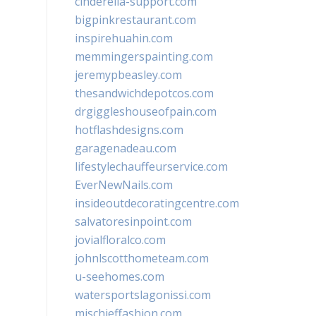
cinderella-support.com
bigpinkrestaurant.com
inspirehuahin.com
memmingerspainting.com
jeremypbeasley.com
thesandwichdepotcos.com
drgiggleshouseofpain.com
hotflashdesigns.com
garagenadeau.com
lifestylechauffeurservice.com
EverNewNails.com
insideoutdecoratingcentre.com
salvatoresinpoint.com
jovialfloralco.com
johnlscotthometeam.com
u-seehomes.com
watersportslagonissi.com
mischieffashion.com