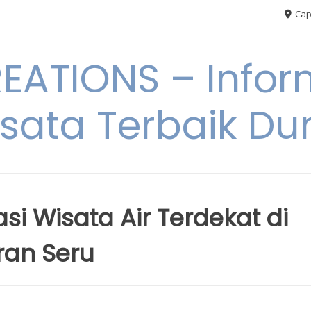
Cap
ATIONS – Infor
sata Terbaik Du
i Wisata Air Terdekat di
ran Seru