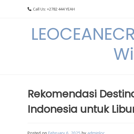
Skip
Call Us: +2782 444 YEAH
to
content
LEOCEANECRE
Wi
Rekomendasi Destinas
Indonesia untuk Libu
Posted on
February 6, 2025
by
adminloc