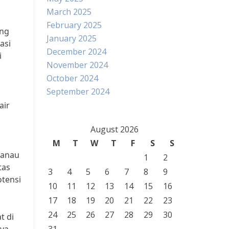
March 2025
February 2025
ang
January 2025
asi
December 2024
i
November 2024
October 2024
September 2024
air
August 2026
M
T
W
T
F
S
S
danau
1
2
tas
3
4
5
6
7
8
9
otensi
10
11
12
13
14
15
16
17
18
19
20
21
22
23
24
25
26
27
28
29
30
t di