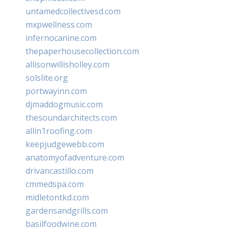
untamedcollectivesd.com
mxpwellness.com
infernocanine.com
thepaperhousecollection.com
allisonwillisholley.com
solslite.org
portwayinn.com
djmaddogmusic.com
thesoundarchitects.com
allin1roofing.com
keepjudgewebb.com
anatomyofadventure.com
drivancastillo.com
cmmedspa.com
midletontkd.com
gardensandgrills.com
basilfoodwine.com