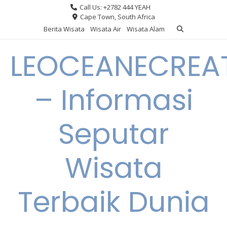
Skip
Call Us: +2782 444 YEAH
to
Cape Town, South Africa
content
Berita Wisata
Wisata Air
Wisata Alam
LEOCEANECREA
– Informasi
Seputar
Wisata
Terbaik Dunia