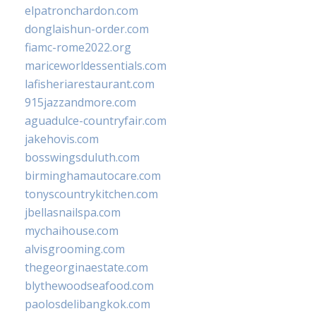
elpatronchardon.com
donglaishun-order.com
fiamc-rome2022.org
mariceworldessentials.com
lafisheriarestaurant.com
915jazzandmore.com
aguadulce-countryfair.com
jakehovis.com
bosswingsduluth.com
birminghamautocare.com
tonyscountrykitchen.com
jbellasnailspa.com
mychaihouse.com
alvisgrooming.com
thegeorginaestate.com
blythewoodseafood.com
paolosdelibangkok.com