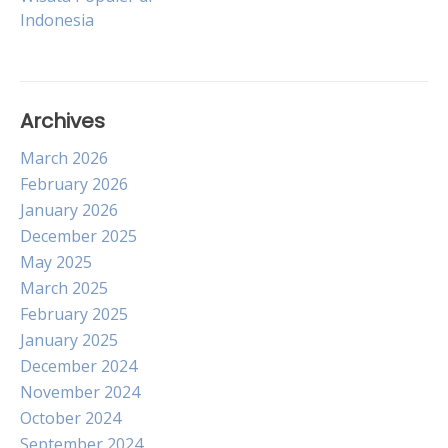
navigation
Indonesia
Archives
March 2026
February 2026
January 2026
December 2025
May 2025
March 2025
February 2025
January 2025
December 2024
November 2024
October 2024
September 2024