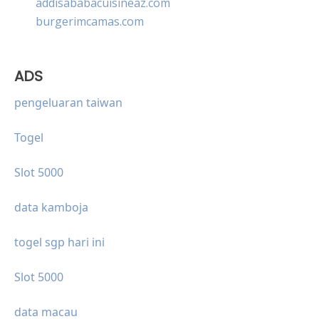
addisababacuisineaz.com
burgerimcamas.com
ADS
pengeluaran taiwan
Togel
Slot 5000
data kamboja
togel sgp hari ini
Slot 5000
data macau