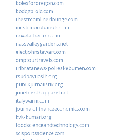
bolesfororegon.com
bodega-ole.com
thestreamlinerlounge.com
mestrinorubanofc.com
novelatherton.com
nassvalleygardens.net
electjohnstewart.com
omptourtravels.com
tribratanews-polreskebumen.com
rsudbayuasih.org
publikjurnalistik.org
juneteenthapparel.net
italywarm.com
journaloffinanceeconomics.com
kvk-kumari.org
foodscienceandtechnology.com
scisportsscience.com