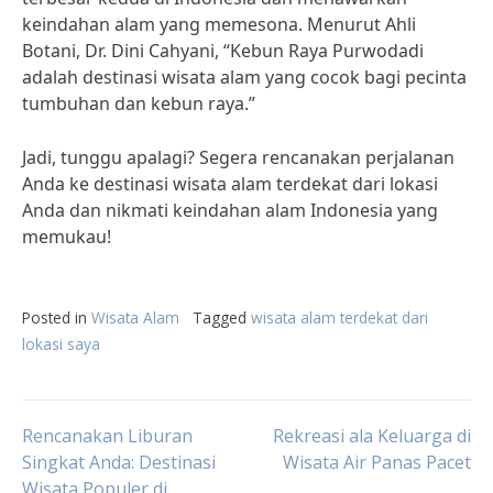
keindahan alam yang memesona. Menurut Ahli
Botani, Dr. Dini Cahyani, “Kebun Raya Purwodadi
adalah destinasi wisata alam yang cocok bagi pecinta
tumbuhan dan kebun raya.”
Jadi, tunggu apalagi? Segera rencanakan perjalanan
Anda ke destinasi wisata alam terdekat dari lokasi
Anda dan nikmati keindahan alam Indonesia yang
memukau!
Posted in
Wisata Alam
Tagged
wisata alam terdekat dari
lokasi saya
Post
Rencanakan Liburan
Rekreasi ala Keluarga di
Singkat Anda: Destinasi
Wisata Air Panas Pacet
Wisata Populer di