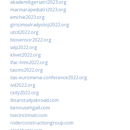
akademikgeriatri2023.org
marmarapediatri2023.org
emchie2023.org
girisimselradyoloji2022.org
utcd2022.org
biosensor2022.org
ialp2022.org
klivet2022.org
ifac-hms2022.org
taoms2022.org
iias-euromena-conference2022.org
ivd2022.org
csity2022.org
ibsarstudyabroad.com
bennusehgall.com
tsecincinnati.com
roderconstructiongroup.com