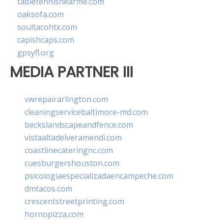
tabletennisnearme.com
oaksofa.com
soultacohtx.com
capishcaps.com
gpsyfl.org
MEDIA PARTNER III
vwrepairarlington.com
cleaningservicebaltimore-md.com
beckslandscapeandfence.com
vistaaltadelveramendi.com
coastlinecateringnc.com
cuesburgershouston.com
psicologiaespecializadaencampeche.com
dmtacos.com
crescentstreetprinting.com
hornopizza.com