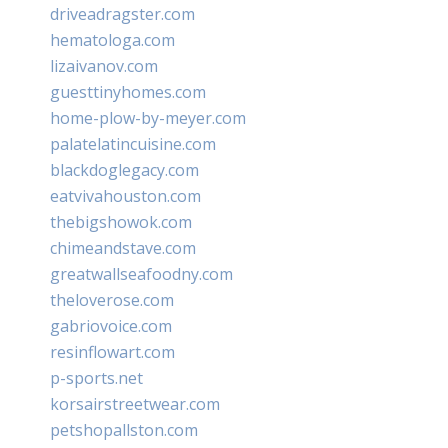
driveadragster.com
hematologa.com
lizaivanov.com
guesttinyhomes.com
home-plow-by-meyer.com
palatelatincuisine.com
blackdoglegacy.com
eatvivahouston.com
thebigshowok.com
chimeandstave.com
greatwallseafoodny.com
theloverose.com
gabriovoice.com
resinflowart.com
p-sports.net
korsairstreetwear.com
petshopallston.com