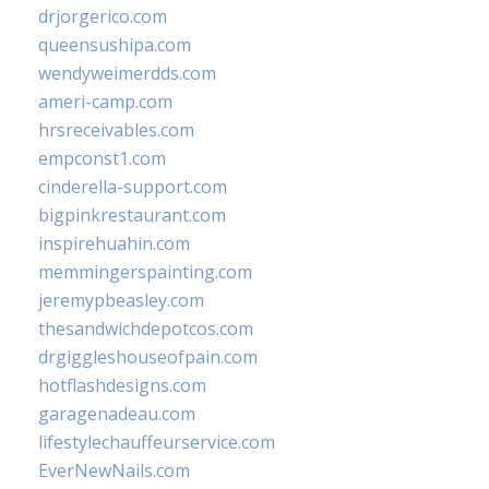
drjorgerico.com
queensushipa.com
wendyweimerdds.com
ameri-camp.com
hrsreceivables.com
empconst1.com
cinderella-support.com
bigpinkrestaurant.com
inspirehuahin.com
memmingerspainting.com
jeremypbeasley.com
thesandwichdepotcos.com
drgiggleshouseofpain.com
hotflashdesigns.com
garagenadeau.com
lifestylechauffeurservice.com
EverNewNails.com