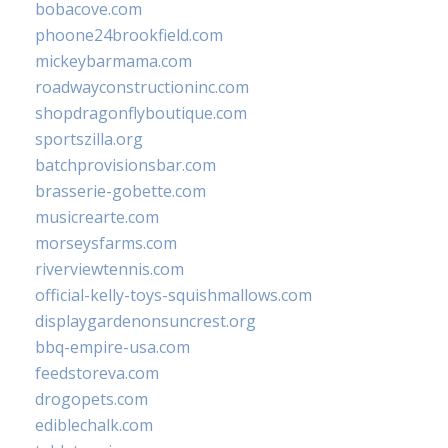
bobacove.com
phoone24brookfield.com
mickeybarmama.com
roadwayconstructioninc.com
shopdragonflyboutique.com
sportszilla.org
batchprovisionsbar.com
brasserie-gobette.com
musicrearte.com
morseysfarms.com
riverviewtennis.com
official-kelly-toys-squishmallows.com
displaygardenonsuncrest.org
bbq-empire-usa.com
feedstoreva.com
drogopets.com
ediblechalk.com