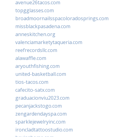
avenue26tacos.com
topgglasses.com
broadmoornailsspacoloradosprings.com
missblackpasadena.com
anneskitchen.org
valenciamarketytaqueria.com
reefrecordsllc.com
alawaffle.com
aryouthfishing.com
united-basketball.com
tios-tacos.com
cafecito-satx.com
graduacionviu2023.com
pecanjackstogo.com
zengardendayspa.com
sparklejewelryinc.com
ironcladtattoostudio.com