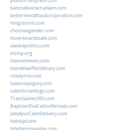
pidfloorsexpress.com
bancodevenezuelaen.com
bettermoodfoodcorporation.com
hingstonnt.com
chooseagender.com
hoverboardssale.com
alaskapolitics.com
stsmp.org
manoelneves.com
mandelaeffectlibrary.com
roselynns.com
balanceyoganj.com
salesforceblogs.com
TrainGames365.com
BaytownEvaCationRentals.com
JabalpurCakeDelivery.com
halobjd.com
intelligenceqatar.com