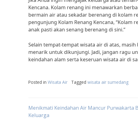
Jika Anda ingin mengajak keluarga atau tema
Kencana. Kolam renang ini menawarkan berba
bermain air atau sekadar berenang di kolam 
pengunjung Kolam Renang Kencana, “Kolam ren
anak pasti akan senang berenang di sini.”
Selain tempat-tempat wisata air di atas, masi
menarik untuk dikunjungi. Jadi, jangan ragu
keindahan alam serta keseruan wisata air di sa
Posted in
Wisata Air
Tagged
wisata air sumedang
Post
Menikmati Keindahan Air Mancur Purwakarta 
Keluarga
navigation