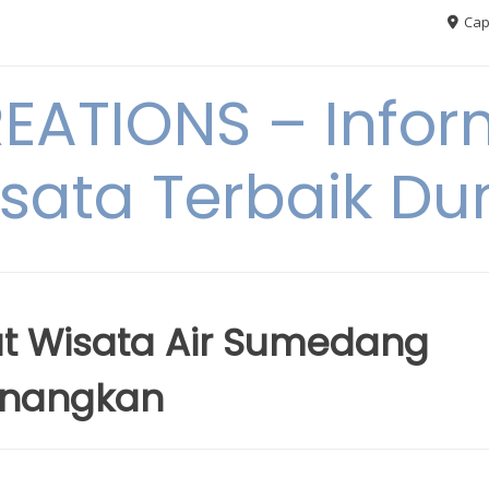
Cap
ATIONS – Infor
sata Terbaik Du
 Wisata Air Sumedang
enangkan