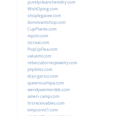
purelycleanchemdry.com
WishOping.com
shoplegacee.com
bonvivantshop.com
CupPlante.com
mpzin.com
stcreal.com
PopUpFlea.com
valueml.com
rebeccatorresjewelry.com
jmpbliss.com
drjorgerico.com
queensushipa.com
wendyweimerdds.com
ameri-camp.com
hrsreceivables.com
empconst1.com