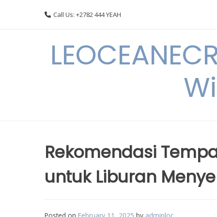
Skip
Call Us: +2782 444 YEAH
to
content
LEOCEANECRE
Wi
Rekomendasi Tempat
untuk Liburan Meny
Posted on
February 11, 2025
by
adminloc