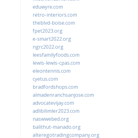
eduwyre.com
retro-interiors.com
theblvd-boise.com
fpet2023.org
e-smart2022.org
ngrc2022.org
leesfamilyfoods.com
lewis-lewis-cpas.com
eleontennis.com
cyetus.com
bradfordshops.com
almadenranchsanjose.com
advocatevijay.com
adlibilimler2023.com
naswwebed.org
balithut-manado.org
alteregotradingcompany.org