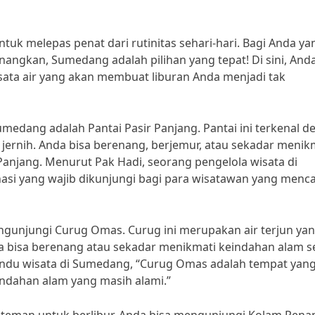
uk melepas penat dari rutinitas sehari-hari. Bagi Anda ya
angkan, Sumedang adalah pilihan yang tepat! Di sini, Anda
ta air yang akan membuat liburan Anda menjadi tak
umedang adalah Pantai Pasir Panjang. Pantai ini terkenal 
g jernih. Anda bisa berenang, berjemur, atau sekadar menik
Panjang. Menurut Pak Hadi, seorang pengelola wisata di
nasi yang wajib dikunjungi bagi para wisatawan yang menca
engunjungi Curug Omas. Curug ini merupakan air terjun ya
da bisa berenang atau sekadar menikmati keindahan alam s
ndu wisata di Sumedang, “Curug Omas adalah tempat yan
ndahan alam yang masih alami.”