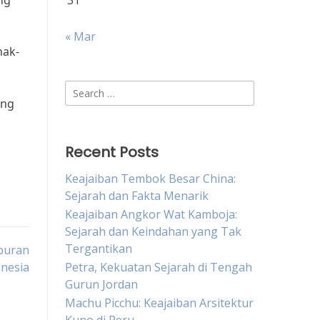
ng
31
« Mar
nak-
Search
ang
for:
Recent Posts
Keajaiban Tembok Besar China:
Sejarah dan Fakta Menarik
Keajaiban Angkor Wat Kamboja:
Sejarah dan Keindahan yang Tak
Tergantikan
iburan
onesia
Petra, Kekuatan Sejarah di Tengah
Gurun Jordan
Machu Picchu: Keajaiban Arsitektur