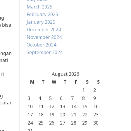
March 2025
February 2025
ng
January 2025
 bisa
December 2024
November 2024
October 2024
September 2024
dengan
mati
August 2026
ri
M
T
W
T
F
S
S
1
2
ng
3
4
5
6
7
8
9
ekitar
10
11
12
13
14
15
16
g
17
18
19
20
21
22
23
24
25
26
27
28
29
30