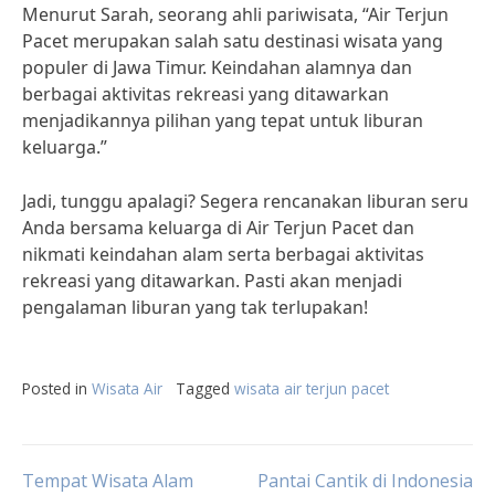
Menurut Sarah, seorang ahli pariwisata, “Air Terjun
Pacet merupakan salah satu destinasi wisata yang
populer di Jawa Timur. Keindahan alamnya dan
berbagai aktivitas rekreasi yang ditawarkan
menjadikannya pilihan yang tepat untuk liburan
keluarga.”
Jadi, tunggu apalagi? Segera rencanakan liburan seru
Anda bersama keluarga di Air Terjun Pacet dan
nikmati keindahan alam serta berbagai aktivitas
rekreasi yang ditawarkan. Pasti akan menjadi
pengalaman liburan yang tak terlupakan!
Posted in
Wisata Air
Tagged
wisata air terjun pacet
Post
Tempat Wisata Alam
Pantai Cantik di Indonesia