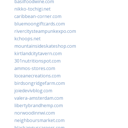
basilfoodwine.com
nikko-tochigi.net
caribbean-corner.com
bluemoongiftcards.com
rivercitysteampunkexpo.com
kchoops.net
mountainsideskateshop.com
kirtlandcitytavern.com
301nutritionspot.com
ammos-stores.com
loceanecreations.com
birdsongridgefarm.com
joiedevivblog.com
valera-amsterdam.com
libertybrandhemp.com
norwoodinnwi.com
neighboursmarket.com
blackanguscareers.com