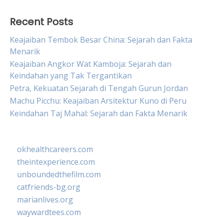
Recent Posts
Keajaiban Tembok Besar China: Sejarah dan Fakta
Menarik
Keajaiban Angkor Wat Kamboja: Sejarah dan
Keindahan yang Tak Tergantikan
Petra, Kekuatan Sejarah di Tengah Gurun Jordan
Machu Picchu: Keajaiban Arsitektur Kuno di Peru
Keindahan Taj Mahal: Sejarah dan Fakta Menarik
okhealthcareers.com
theintexperience.com
unboundedthefilm.com
catfriends-bg.org
marianlives.org
waywardtees.com