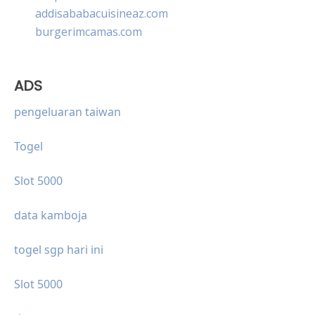
addisababacuisineaz.com
burgerimcamas.com
ADS
pengeluaran taiwan
Togel
Slot 5000
data kamboja
togel sgp hari ini
Slot 5000