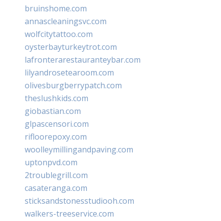
bruinshome.com
annascleaningsvc.com
wolfcitytattoo.com
oysterbayturkeytrot.com
lafronterarestauranteybar.com
lilyandrosetearoom.com
olivesburgberrypatch.com
theslushkids.com
giobastian.com
glpascensori.com
rifloorepoxy.com
woolleymillingandpaving.com
uptonpvd.com
2troublegrill.com
casateranga.com
sticksandstonesstudiooh.com
walkers-treeservice.com