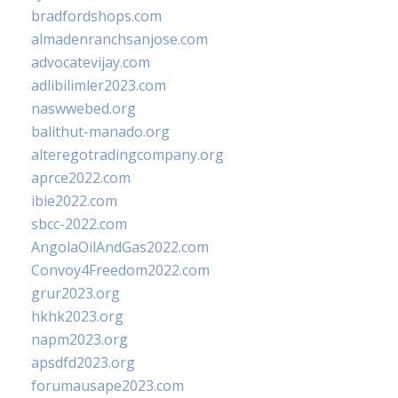
bradfordshops.com
almadenranchsanjose.com
advocatevijay.com
adlibilimler2023.com
naswwebed.org
balithut-manado.org
alteregotradingcompany.org
aprce2022.com
ibie2022.com
sbcc-2022.com
AngolaOilAndGas2022.com
Convoy4Freedom2022.com
grur2023.org
hkhk2023.org
napm2023.org
apsdfd2023.org
forumausape2023.com