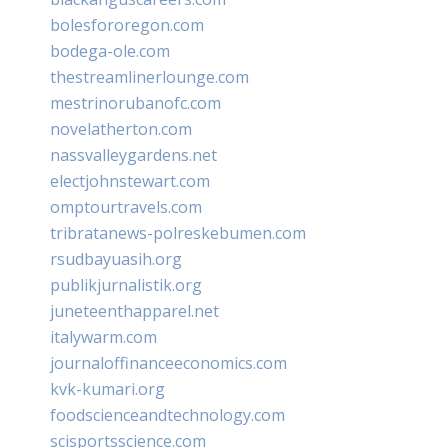
bolesfororegon.com
bodega-ole.com
thestreamlinerlounge.com
mestrinorubanofc.com
novelatherton.com
nassvalleygardens.net
electjohnstewart.com
omptourtravels.com
tribratanews-polreskebumen.com
rsudbayuasih.org
publikjurnalistik.org
juneteenthapparel.net
italywarm.com
journaloffinanceeconomics.com
kvk-kumari.org
foodscienceandtechnology.com
scisportsscience.com