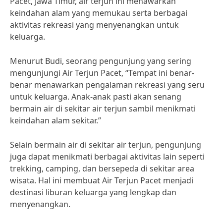
Pacet, Jawa Timur, air terjun ini menawarkan
keindahan alam yang memukau serta berbagai
aktivitas rekreasi yang menyenangkan untuk
keluarga.
Menurut Budi, seorang pengunjung yang sering
mengunjungi Air Terjun Pacet, “Tempat ini benar-
benar menawarkan pengalaman rekreasi yang seru
untuk keluarga. Anak-anak pasti akan senang
bermain air di sekitar air terjun sambil menikmati
keindahan alam sekitar.”
Selain bermain air di sekitar air terjun, pengunjung
juga dapat menikmati berbagai aktivitas lain seperti
trekking, camping, dan bersepeda di sekitar area
wisata. Hal ini membuat Air Terjun Pacet menjadi
destinasi liburan keluarga yang lengkap dan
menyenangkan.