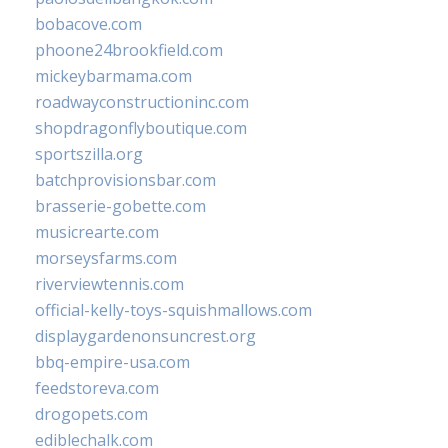
bobacove.com
phoone24brookfield.com
mickeybarmama.com
roadwayconstructioninc.com
shopdragonflyboutique.com
sportszilla.org
batchprovisionsbar.com
brasserie-gobette.com
musicrearte.com
morseysfarms.com
riverviewtennis.com
official-kelly-toys-squishmallows.com
displaygardenonsuncrest.org
bbq-empire-usa.com
feedstoreva.com
drogopets.com
ediblechalk.com