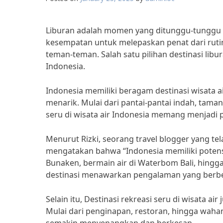
Liburan adalah momen yang ditunggu-tunggu o
kesempatan untuk melepaskan penat dari rutin
teman-teman. Salah satu pilihan destinasi libur
Indonesia.
Indonesia memiliki beragam destinasi wisata 
menarik. Mulai dari pantai-pantai indah, tama
seru di wisata air Indonesia memang menjadi p
Menurut Rizki, seorang travel blogger yang tela
mengatakan bahwa “Indonesia memiliki potensi 
Bunaken, bermain air di Waterbom Bali, hingg
destinasi menawarkan pengalaman yang berbed
Selain itu, Destinasi rekreasi seru di wisata 
Mulai dari penginapan, restoran, hingga waha