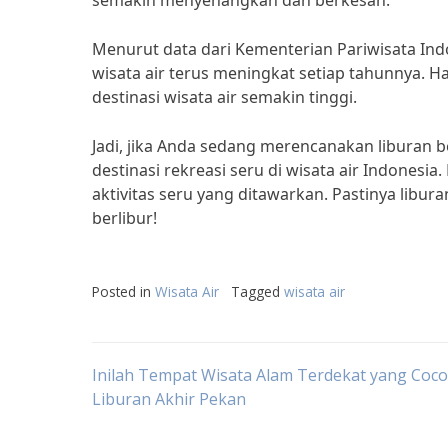
semakin menyenangkan dan berkesan.
Menurut data dari Kementerian Pariwisata Indo
wisata air terus meningkat setiap tahunnya. 
destinasi wisata air semakin tinggi.
Jadi, jika Anda sedang merencanakan liburan 
destinasi rekreasi seru di wisata air Indonesi
aktivitas seru yang ditawarkan. Pastinya libu
berlibur!
Posted in
Wisata Air
Tagged
wisata air
Post
Inilah Tempat Wisata Alam Terdekat yang Coc
Liburan Akhir Pekan
navigation