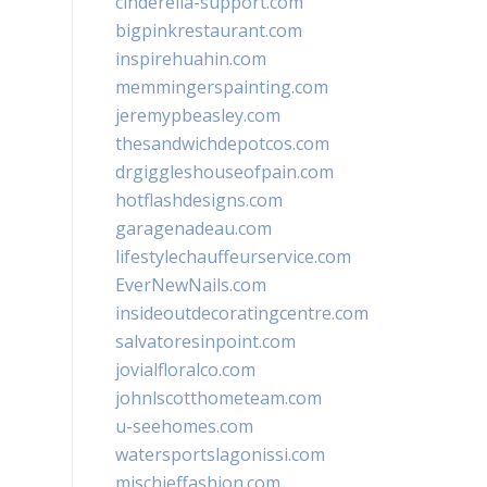
cinderella-support.com
bigpinkrestaurant.com
inspirehuahin.com
memmingerspainting.com
jeremypbeasley.com
thesandwichdepotcos.com
drgiggleshouseofpain.com
hotflashdesigns.com
garagenadeau.com
lifestylechauffeurservice.com
EverNewNails.com
insideoutdecoratingcentre.com
salvatoresinpoint.com
jovialfloralco.com
johnlscotthometeam.com
u-seehomes.com
watersportslagonissi.com
mischieffashion.com