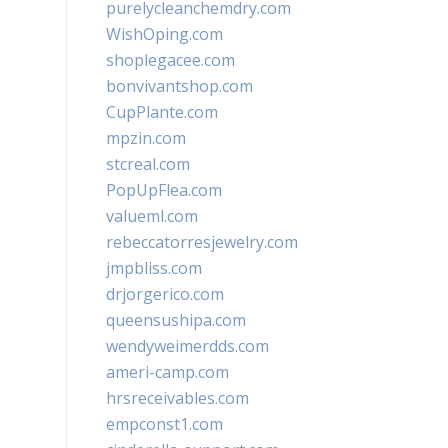
purelycleanchemdry.com
WishOping.com
shoplegacee.com
bonvivantshop.com
CupPlante.com
mpzin.com
stcreal.com
PopUpFlea.com
valueml.com
rebeccatorresjewelry.com
jmpbliss.com
drjorgerico.com
queensushipa.com
wendyweimerdds.com
ameri-camp.com
hrsreceivables.com
empconst1.com