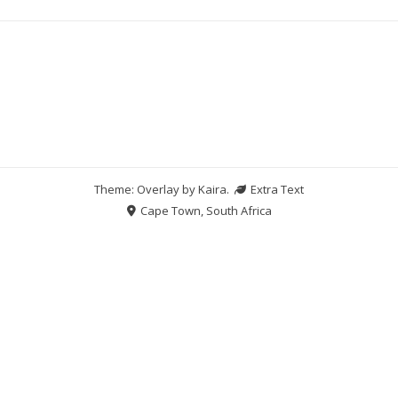
Theme: Overlay by
Kaira
.
Extra Text
Cape Town, South Africa