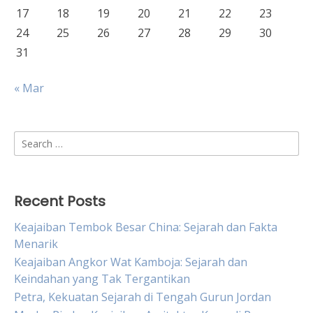
17
18
19
20
21
22
23
24
25
26
27
28
29
30
31
« Mar
Search
for:
Recent Posts
Keajaiban Tembok Besar China: Sejarah dan Fakta
Menarik
Keajaiban Angkor Wat Kamboja: Sejarah dan
Keindahan yang Tak Tergantikan
Petra, Kekuatan Sejarah di Tengah Gurun Jordan