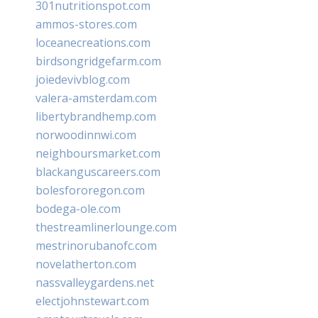
301nutritionspot.com
ammos-stores.com
loceanecreations.com
birdsongridgefarm.com
joiedevivblog.com
valera-amsterdam.com
libertybrandhemp.com
norwoodinnwi.com
neighboursmarket.com
blackanguscareers.com
bolesfororegon.com
bodega-ole.com
thestreamlinerlounge.com
mestrinorubanofc.com
novelatherton.com
nassvalleygardens.net
electjohnstewart.com