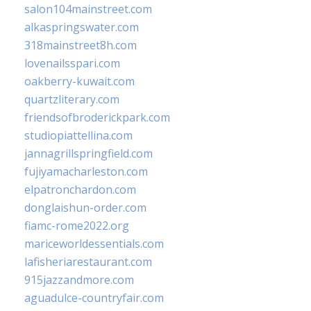
salon104mainstreet.com
alkaspringswater.com
318mainstreet8h.com
lovenailsspari.com
oakberry-kuwait.com
quartzliterary.com
friendsofbroderickpark.com
studiopiattellina.com
jannagrillspringfield.com
fujiyamacharleston.com
elpatronchardon.com
donglaishun-order.com
fiamc-rome2022.org
mariceworldessentials.com
lafisheriarestaurant.com
915jazzandmore.com
aguadulce-countryfair.com