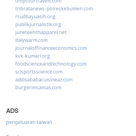
omptourtravels.com
tribratanews-polreskebumen.com
rsudbayuasih.org
publikjurnalistik.org
juneteenthapparel.net
italywarm.com
journaloffinanceeconomics.com
kvk-kumari.org
foodscienceandtechnology.com
scisportsscience.com
addisababacuisineaz.com
burgerimcamas.com
ADS
pengeluaran taiwan