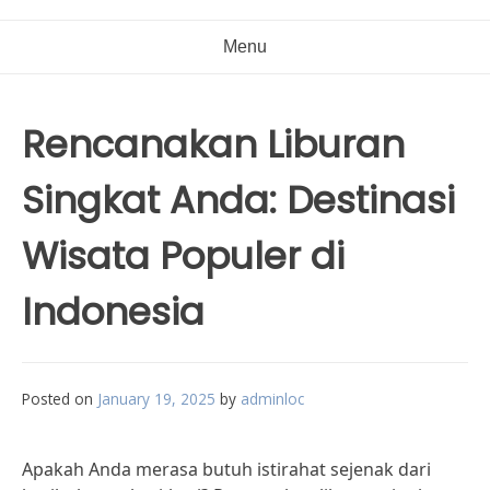
Menu
Rencanakan Liburan
Singkat Anda: Destinasi
Wisata Populer di
Indonesia
Posted on
January 19, 2025
by
adminloc
Apakah Anda merasa butuh istirahat sejenak dari