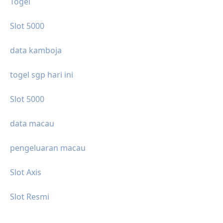
Togel
Slot 5000
data kamboja
togel sgp hari ini
Slot 5000
data macau
pengeluaran macau
Slot Axis
Slot Resmi