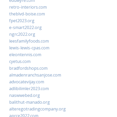
eduwyre.com
retro-interiors.com
theblvd-boise.com
fpet2023.org
e-smart2022.org
ngrc2022.org
leesfamilyfoods.com
lewis-lewis-cpas.com
eleontennis.com
cyetus.com
bradfordshops.com
almadenranchsanjose.com
advocatevijay.com
adlibilimler2023.com
naswwebed.org
balithut-manado.org
alteregotradingcompany.org
aprce2022.com