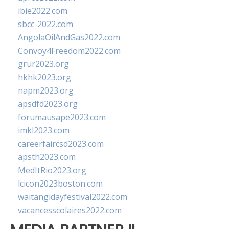
ibie2022.com
sbcc-2022.com
AngolaOilAndGas2022.com
Convoy4Freedom2022.com
grur2023.org
hkhk2023.org
napm2023.org
apsdfd2023.org
forumausape2023.com
imkl2023.com
careerfaircsd2023.com
apsth2023.com
MedItRio2023.org
lcicon2023boston.com
waitangidayfestival2022.com
vacancesscolaires2022.com