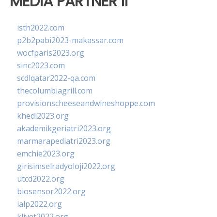
MEDIA PARTNER II
isth2022.com
p2b2pabi2023-makassar.com
wocfparis2023.org
sinc2023.com
scdlqatar2022-qa.com
thecolumbiagrill.com
provisionscheeseandwineshoppe.com
khedi2023.org
akademikgeriatri2023.org
marmarapediatri2023.org
emchie2023.org
girisimselradyoloji2022.org
utcd2022.org
biosensor2022.org
ialp2022.org
klivet2022.org