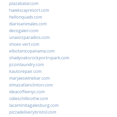
plazabatai.com
hawkscayresort.com
hellonquads.com
diarioanimales.com
decogaleri.com
unavozparadios.com
shoes-vert.com
elbotanicopanama.com
shadyoaksrockportrvpark.com
jccoinlaundry.com
kautorepair.com
marjaeswinebar.com
elmazatlanclinton.com
ideacoffeenyc.com
odieschillicothe.com
lacantinitagalesburg.com
pizzadeliverybristol.com