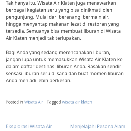
Tak hanya itu, Wisata Air Klaten juga menawarkan
berbagai kegiatan seru yang bisa dinikmati oleh
pengunjung. Mulai dari berenang, bermain air,
hingga menyantap makanan lezat di restoran yang
tersedia. Semuanya bisa membuat liburan di Wisata
Air Klaten menjadi tak terlupakan.
Bagi Anda yang sedang merencanakan liburan,
jangan lupa untuk memasukkan Wisata Air Klaten ke
dalam daftar destinasi liburan Anda. Rasakan sendiri
sensasi liburan seru di sana dan buat momen liburan
Anda menjadi lebih berkesan.
Posted in
Wisata Air
Tagged
wisata air klaten
Post
Eksplorasi Wisata Air
Menjelajahi Pesona Alam