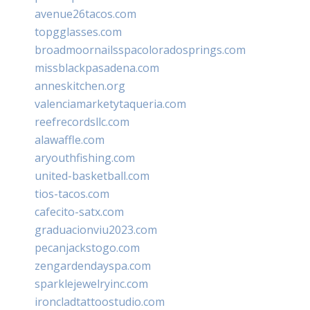
avenue26tacos.com
topgglasses.com
broadmoornailsspacoloradosprings.com
missblackpasadena.com
anneskitchen.org
valenciamarketytaqueria.com
reefrecordsllc.com
alawaffle.com
aryouthfishing.com
united-basketball.com
tios-tacos.com
cafecito-satx.com
graduacionviu2023.com
pecanjackstogo.com
zengardendayspa.com
sparklejewelryinc.com
ironcladtattoostudio.com