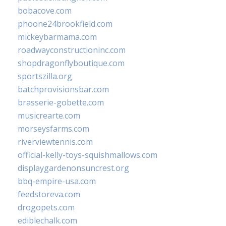
bobacove.com
phoone24brookfield.com
mickeybarmama.com
roadwayconstructioninc.com
shopdragonflyboutique.com
sportszilla.org
batchprovisionsbar.com
brasserie-gobette.com
musicrearte.com
morseysfarms.com
riverviewtennis.com
official-kelly-toys-squishmallows.com
displaygardenonsuncrest.org
bbq-empire-usa.com
feedstoreva.com
drogopets.com
ediblechalk.com