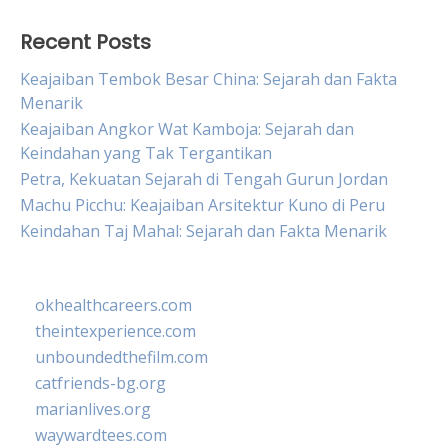
Recent Posts
Keajaiban Tembok Besar China: Sejarah dan Fakta
Menarik
Keajaiban Angkor Wat Kamboja: Sejarah dan
Keindahan yang Tak Tergantikan
Petra, Kekuatan Sejarah di Tengah Gurun Jordan
Machu Picchu: Keajaiban Arsitektur Kuno di Peru
Keindahan Taj Mahal: Sejarah dan Fakta Menarik
okhealthcareers.com
theintexperience.com
unboundedthefilm.com
catfriends-bg.org
marianlives.org
waywardtees.com