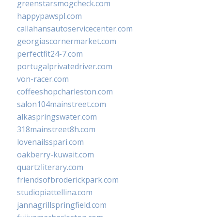
greenstarsmogcheck.com
happypawspl.com
callahansautoservicecenter.com
georgiascornermarket.com
perfectfit24-7.com
portugalprivatedriver.com
von-racer.com
coffeeshopcharleston.com
salon104mainstreet.com
alkaspringswater.com
318mainstreet8h.com
lovenailsspari.com
oakberry-kuwait.com
quartzliterary.com
friendsofbroderickpark.com
studiopiattellina.com
jannagrillspringfield.com