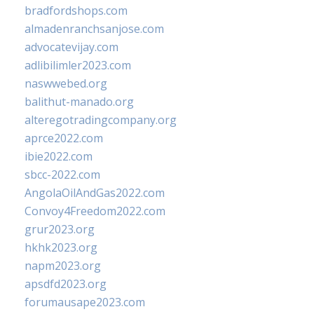
bradfordshops.com
almadenranchsanjose.com
advocatevijay.com
adlibilimler2023.com
naswwebed.org
balithut-manado.org
alteregotradingcompany.org
aprce2022.com
ibie2022.com
sbcc-2022.com
AngolaOilAndGas2022.com
Convoy4Freedom2022.com
grur2023.org
hkhk2023.org
napm2023.org
apsdfd2023.org
forumausape2023.com