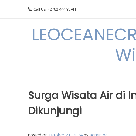
Skip
Call Us: +2782 444 YEAH
to
content
LEOCEANECRE
Wi
Surga Wisata Air di 
Dikunjungi
Posted on
October 21, 2024
by
adminloc