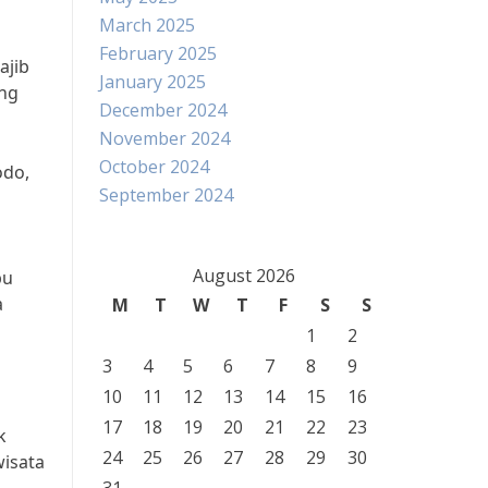
March 2025
February 2025
ajib
January 2025
ang
December 2024
November 2024
October 2024
odo,
September 2024
August 2026
bu
a
M
T
W
T
F
S
S
1
2
3
4
5
6
7
8
9
10
11
12
13
14
15
16
17
18
19
20
21
22
23
k
24
25
26
27
28
29
30
wisata