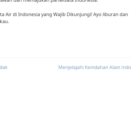
satawan dan memajukan pariwisata Indonesia.”
ta Air di Indonesia yang Wajib Dikunjungi! Ayo liburan dan
kau.
idak
Menjelajahi Keindahan Alam Ind