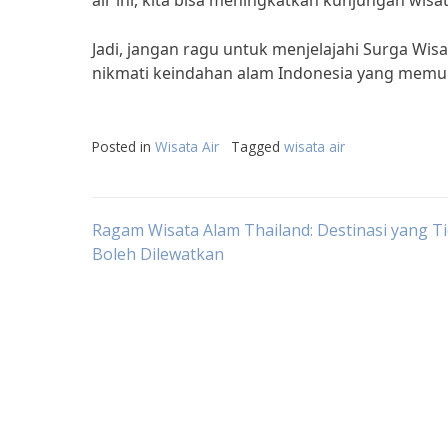
air ini, kita bisa meningkatkan kunjungan wi
Jadi, jangan ragu untuk menjelajahi Surga Wisa
nikmati keindahan alam Indonesia yang memu
Posted in
Wisata Air
Tagged
wisata air
Post
Ragam Wisata Alam Thailand: Destinasi yang T
Boleh Dilewatkan
navigation