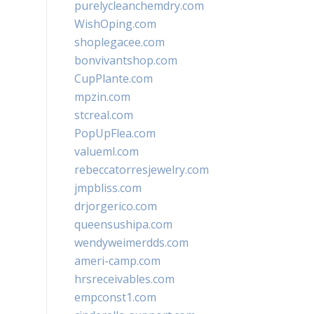
purelycleanchemdry.com
WishOping.com
shoplegacee.com
bonvivantshop.com
CupPlante.com
mpzin.com
stcreal.com
PopUpFlea.com
valueml.com
rebeccatorresjewelry.com
jmpbliss.com
drjorgerico.com
queensushipa.com
wendyweimerdds.com
ameri-camp.com
hrsreceivables.com
empconst1.com