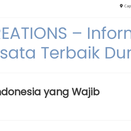
Cap
ATIONS – Infor
sata Terbaik Du
Indonesia yang Wajib