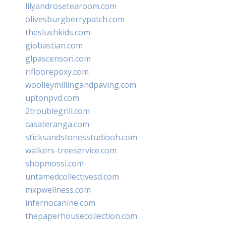
lilyandrosetearoom.com
olivesburgberrypatch.com
theslushkids.com
giobastian.com
glpascensori.com
rifloorepoxy.com
woolleymillingandpaving.com
uptonpvd.com
2troublegrill.com
casateranga.com
sticksandstonesstudiooh.com
walkers-treeservice.com
shopmossi.com
untamedcollectivesd.com
mxpwellness.com
infernocanine.com
thepaperhousecollection.com