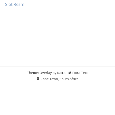
Slot Resmi
Theme: Overlay by
Kaira
.
Extra Text
Cape Town, South Africa