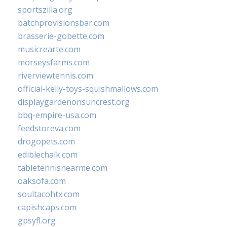
sportszilla.org
batchprovisionsbar.com
brasserie-gobette.com
musicrearte.com
morseysfarms.com
riverviewtennis.com
official-kelly-toys-squishmallows.com
displaygardenonsuncrest.org
bbq-empire-usa.com
feedstoreva.com
drogopets.com
ediblechalk.com
tabletennisnearme.com
oaksofa.com
soultacohtx.com
capishcaps.com
gpsyfl.org