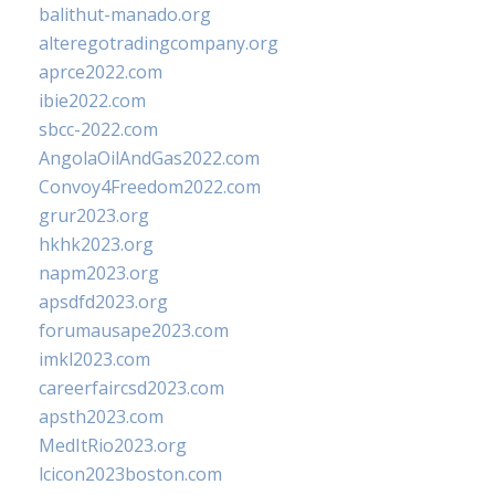
balithut-manado.org
alteregotradingcompany.org
aprce2022.com
ibie2022.com
sbcc-2022.com
AngolaOilAndGas2022.com
Convoy4Freedom2022.com
grur2023.org
hkhk2023.org
napm2023.org
apsdfd2023.org
forumausape2023.com
imkl2023.com
careerfaircsd2023.com
apsth2023.com
MedItRio2023.org
lcicon2023boston.com