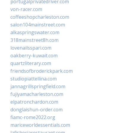
portugalprivatedriver.com
von-racer.com
coffeeshopcharleston.com
salon104mainstreet.com
alkaspringswater.com
318mainstreet8h.com
lovenailsspari.com
oakberry-kuwait.com
quartzliterary.com
friendsofbroderickpark.com
studiopiattellina.com
jannagrillspringfield.com
fujiyamacharleston.com
elpatronchardon.com
donglaishun-order.com
fiamc-rome2022.org
mariceworldessentials.com
lafisheriarestaurant.com