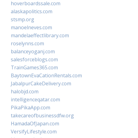
hoverboardssale.com
alaskapolitics.com
stsmp.org
manoelneves.com
mandelaeffectlibrary.com
roselynns.com
balanceyoganj.com
salesforceblogs.com
TrainGames365.com
BaytownEvaCationRentals.com
JabalpurCakeDelivery.com
halobjd.com
intelligenceqatar.com
PikaPikaApp.com
takecareofbusinessdfw.org
HamadaOfJapan.com
VersifyLifestyle.com