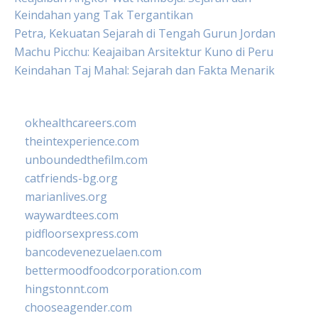
Keindahan yang Tak Tergantikan
Petra, Kekuatan Sejarah di Tengah Gurun Jordan
Machu Picchu: Keajaiban Arsitektur Kuno di Peru
Keindahan Taj Mahal: Sejarah dan Fakta Menarik
okhealthcareers.com
theintexperience.com
unboundedthefilm.com
catfriends-bg.org
marianlives.org
waywardtees.com
pidfloorsexpress.com
bancodevenezuelaen.com
bettermoodfoodcorporation.com
hingstonnt.com
chooseagender.com