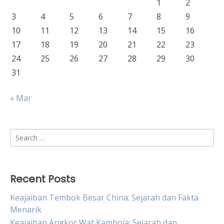
1
2
3
4
5
6
7
8
9
10
11
12
13
14
15
16
17
18
19
20
21
22
23
24
25
26
27
28
29
30
31
« Mar
Search
for:
Recent Posts
Keajaiban Tembok Besar China: Sejarah dan Fakta
Menarik
Keajaiban Angkor Wat Kamboja: Sejarah dan