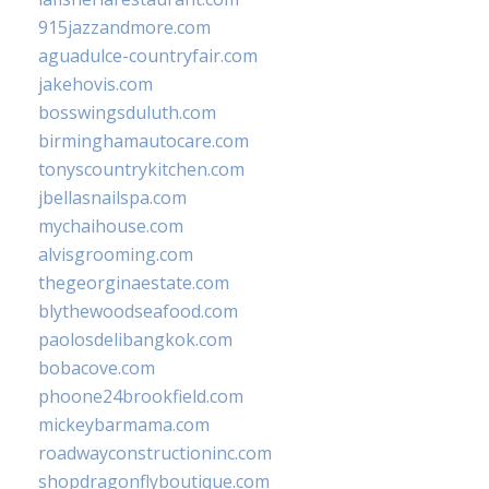
915jazzandmore.com
aguadulce-countryfair.com
jakehovis.com
bosswingsduluth.com
birminghamautocare.com
tonyscountrykitchen.com
jbellasnailspa.com
mychaihouse.com
alvisgrooming.com
thegeorginaestate.com
blythewoodseafood.com
paolosdelibangkok.com
bobacove.com
phoone24brookfield.com
mickeybarmama.com
roadwayconstructioninc.com
shopdragonflyboutique.com