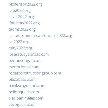
biosensor2022.org
ialp2022.org
klivet2022.org
ifac-hms2022.org
taoms2022.org
iias-euromena-conference2022.org
ivd2022.org
csity2022.org
ibsarstudyabroad.com
bennusehgall.com
tsecincinnati.com
roderconstructiongroup.com
plazabatai.com
hawkscayresort.com
hellonquads.com
diarioanimales.com
decogaleri.com