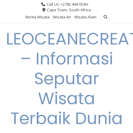
Skip
Call Us: +2782 444 YEAH
to
Cape Town, South Africa
content
Berita Wisata
Wisata Air
Wisata Alam
LEOCEANECREA
– Informasi
Seputar
Wisata
Terbaik Dunia