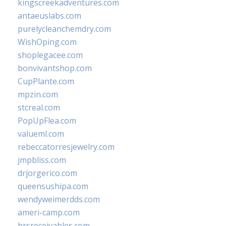
kingscreekadventures.com
antaeuslabs.com
purelycleanchemdry.com
WishOping.com
shoplegacee.com
bonvivantshop.com
CupPlante.com
mpzin.com
stcreal.com
PopUpFlea.com
valueml.com
rebeccatorresjewelry.com
jmpbliss.com
drjorgerico.com
queensushipa.com
wendyweimerdds.com
ameri-camp.com
hrsreceivables.com