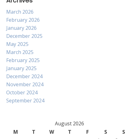
Archives
March 2026
February 2026
January 2026
December 2025
May 2025
March 2025
February 2025
January 2025
December 2024
November 2024
October 2024
September 2024
August 2026
M
T
W
T
F
S
S