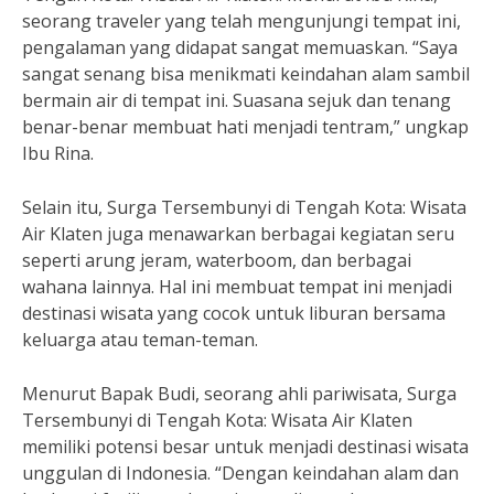
seorang traveler yang telah mengunjungi tempat ini,
pengalaman yang didapat sangat memuaskan. “Saya
sangat senang bisa menikmati keindahan alam sambil
bermain air di tempat ini. Suasana sejuk dan tenang
benar-benar membuat hati menjadi tentram,” ungkap
Ibu Rina.
Selain itu, Surga Tersembunyi di Tengah Kota: Wisata
Air Klaten juga menawarkan berbagai kegiatan seru
seperti arung jeram, waterboom, dan berbagai
wahana lainnya. Hal ini membuat tempat ini menjadi
destinasi wisata yang cocok untuk liburan bersama
keluarga atau teman-teman.
Menurut Bapak Budi, seorang ahli pariwisata, Surga
Tersembunyi di Tengah Kota: Wisata Air Klaten
memiliki potensi besar untuk menjadi destinasi wisata
unggulan di Indonesia. “Dengan keindahan alam dan