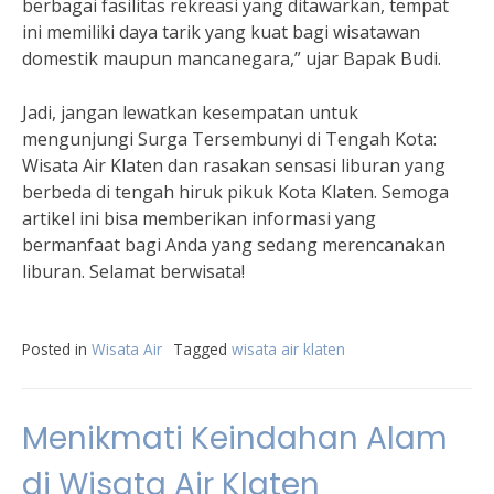
berbagai fasilitas rekreasi yang ditawarkan, tempat
ini memiliki daya tarik yang kuat bagi wisatawan
domestik maupun mancanegara,” ujar Bapak Budi.
Jadi, jangan lewatkan kesempatan untuk
mengunjungi Surga Tersembunyi di Tengah Kota:
Wisata Air Klaten dan rasakan sensasi liburan yang
berbeda di tengah hiruk pikuk Kota Klaten. Semoga
artikel ini bisa memberikan informasi yang
bermanfaat bagi Anda yang sedang merencanakan
liburan. Selamat berwisata!
Posted in
Wisata Air
Tagged
wisata air klaten
Menikmati Keindahan Alam
di Wisata Air Klaten