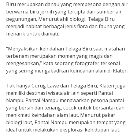
Biru merupakan danau yang mempesona dengan air
berwarna biru jernih yang tercipta dari sumber air
pegunungan. Menurut ahli biologi, Telaga Biru
menjadi habitat berbagai jenis flora dan fauna yang
menarik untuk diamati.
“Menyaksikan keindahan Telaga Biru saat matahari
terbenam merupakan momen yang magis dan
mengesankan,” kata seorang fotografer terkenal
yang sering mengabadikan keindahan alam di Klaten.
Tak hanya Curug Lawe dan Telaga Biru, Klaten juga
memiliki destinasi wisata air lain seperti Pantai
Nampu. Pantai Nampu menawarkan pesona pantai
yang bersih dan tenang, cocok untuk bersantai dan
menikmati keindahan alam laut. Menurut pakar
biologi laut, Pantai Nampu merupakan tempat yang
ideal untuk melakukan eksplorasi kehidupan laut.