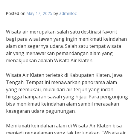
Posted on
May 17, 2025
by
adminloc
Wisata air merupakan salah satu destinasi favorit
bagi para wisatawan yang ingin menikmati keindahan
alam dan segarnya udara. Salah satu tempat wisata
air yang menawarkan pemandangan alam yang
menakjubkan adalah Wisata Air Klaten.
Wisata Air Klaten terletak di Kabupaten Klaten, Jawa
Tengah. Tempat ini menawarkan panorama alam
yang memukau, mulai dari air terjun yang indah
hingga hamparan sawah yang hijau. Para pengunjung
bisa menikmati keindahan alam sambil merasakan
kesegaran udara pegunungan.
Menikmati keindahan alam di Wisata Air Klaten bisa
menjadi pengalaman yang tak terlupakan. “Wisata air