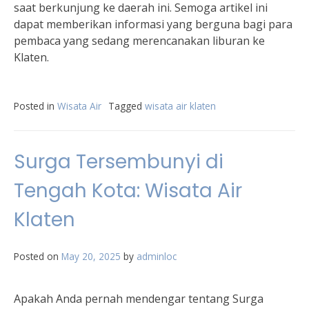
saat berkunjung ke daerah ini. Semoga artikel ini
dapat memberikan informasi yang berguna bagi para
pembaca yang sedang merencanakan liburan ke
Klaten.
Posted in
Wisata Air
Tagged
wisata air klaten
Surga Tersembunyi di
Tengah Kota: Wisata Air
Klaten
Posted on
May 20, 2025
by
adminloc
Apakah Anda pernah mendengar tentang Surga