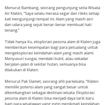
Menurut Bambang, seorang pengunjung setia Wisata
Air Klaten, “Saya selalu merasa segar dan rileks setiap
kali mengunjungi tempat ini. Alam yang masih asri
dan udara yang sejuk benar-benar membuat hati
tenang.”
Tidak hanya itu, eksplorasi pesona alam di Klaten juga
memberikan kesempatan bagi para petualang untuk
mengeksplorasi keindahan alam yang masih alami.
Menyusuri sungai, mendaki bukit, atau sekadar
berjalan-jalan di sekitar hutan, semuanya bisa
dilakukan di Klaten.
Menurut Pak Slamet, seorang ahli pariwisata, “Klaten
memiliki potensi alam yang sangat besar untuk
dikembangkan sebagai destinasi wisata. Eksplorasi
pesona alam di Klaten bisa menjadi daya tarik baru
bagi para wisatawan yang ingin menikmati keindahan