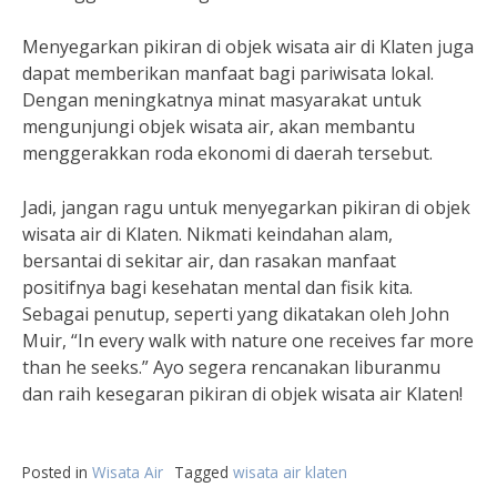
Menyegarkan pikiran di objek wisata air di Klaten juga
dapat memberikan manfaat bagi pariwisata lokal.
Dengan meningkatnya minat masyarakat untuk
mengunjungi objek wisata air, akan membantu
menggerakkan roda ekonomi di daerah tersebut.
Jadi, jangan ragu untuk menyegarkan pikiran di objek
wisata air di Klaten. Nikmati keindahan alam,
bersantai di sekitar air, dan rasakan manfaat
positifnya bagi kesehatan mental dan fisik kita.
Sebagai penutup, seperti yang dikatakan oleh John
Muir, “In every walk with nature one receives far more
than he seeks.” Ayo segera rencanakan liburanmu
dan raih kesegaran pikiran di objek wisata air Klaten!
Posted in
Wisata Air
Tagged
wisata air klaten