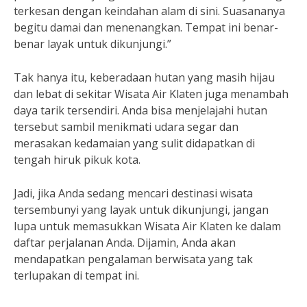
terkesan dengan keindahan alam di sini. Suasananya
begitu damai dan menenangkan. Tempat ini benar-
benar layak untuk dikunjungi.”
Tak hanya itu, keberadaan hutan yang masih hijau
dan lebat di sekitar Wisata Air Klaten juga menambah
daya tarik tersendiri. Anda bisa menjelajahi hutan
tersebut sambil menikmati udara segar dan
merasakan kedamaian yang sulit didapatkan di
tengah hiruk pikuk kota.
Jadi, jika Anda sedang mencari destinasi wisata
tersembunyi yang layak untuk dikunjungi, jangan
lupa untuk memasukkan Wisata Air Klaten ke dalam
daftar perjalanan Anda. Dijamin, Anda akan
mendapatkan pengalaman berwisata yang tak
terlupakan di tempat ini.