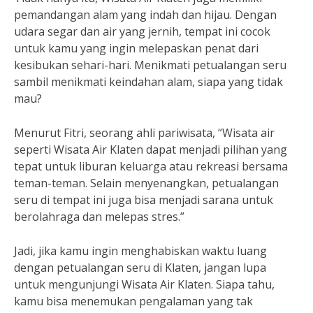
pemandangan alam yang indah dan hijau. Dengan
udara segar dan air yang jernih, tempat ini cocok
untuk kamu yang ingin melepaskan penat dari
kesibukan sehari-hari. Menikmati petualangan seru
sambil menikmati keindahan alam, siapa yang tidak
mau?
Menurut Fitri, seorang ahli pariwisata, “Wisata air
seperti Wisata Air Klaten dapat menjadi pilihan yang
tepat untuk liburan keluarga atau rekreasi bersama
teman-teman. Selain menyenangkan, petualangan
seru di tempat ini juga bisa menjadi sarana untuk
berolahraga dan melepas stres.”
Jadi, jika kamu ingin menghabiskan waktu luang
dengan petualangan seru di Klaten, jangan lupa
untuk mengunjungi Wisata Air Klaten. Siapa tahu,
kamu bisa menemukan pengalaman yang tak