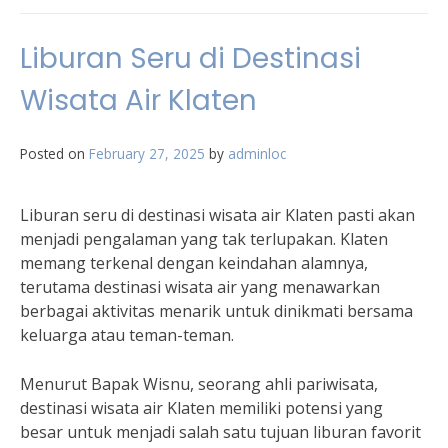
Liburan Seru di Destinasi
Wisata Air Klaten
Posted on
February 27, 2025
by
adminloc
Liburan seru di destinasi wisata air Klaten pasti akan
menjadi pengalaman yang tak terlupakan. Klaten
memang terkenal dengan keindahan alamnya,
terutama destinasi wisata air yang menawarkan
berbagai aktivitas menarik untuk dinikmati bersama
keluarga atau teman-teman.
Menurut Bapak Wisnu, seorang ahli pariwisata,
destinasi wisata air Klaten memiliki potensi yang
besar untuk menjadi salah satu tujuan liburan favorit