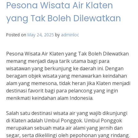
Pesona Wisata Air Klaten
yang Tak Boleh Dilewatkan
Posted on
May 24, 2025
by
adminloc
Pesona Wisata Air Klaten yang Tak Boleh Dilewatkan
memang menjadi daya tarik utama bagi para
wisatawan yang berkunjung ke daerah ini. Dengan
beragam objek wisata yang menawarkan keindahan
alam yang memesona, tidak heran jika Klaten menjadi
destinasi favorit bagi para pelancong yang ingin
menikmati keindahan alam Indonesia.
Salah satu destinasi wisata air yang wajib dikunjungi
di Klaten adalah Umbul Ponggok. Umbul Ponggok
merupakan sebuah mata air alami yang jernih dan
segar, serta dikelilingi oleh pepohonan yang rindang.