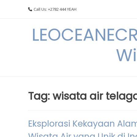
Skip
Call Us: +2782 444 YEAH
to
content
LEOCEANECRE
Wi
Tag:
wisata air telaga
Eksplorasi Kekayaan Alam 
Wisata Air yang Unik di I