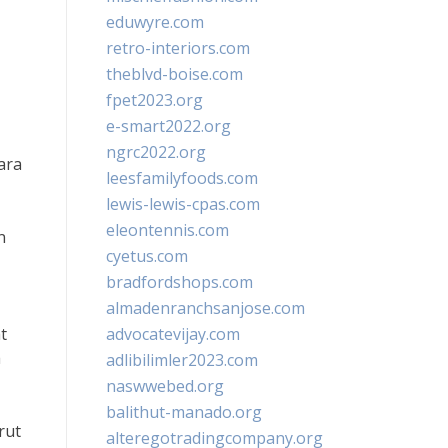
eduwyre.com
retro-interiors.com
theblvd-boise.com
fpet2023.org
e-smart2022.org
ngrc2022.org
ara
leesfamilyfoods.com
lewis-lewis-cpas.com
eleontennis.com
n
cyetus.com
bradfordshops.com
almadenranchsanjose.com
t
advocatevijay.com
a
adlibilimler2023.com
naswwebed.org
balithut-manado.org
rut
alteregotradingcompany.org