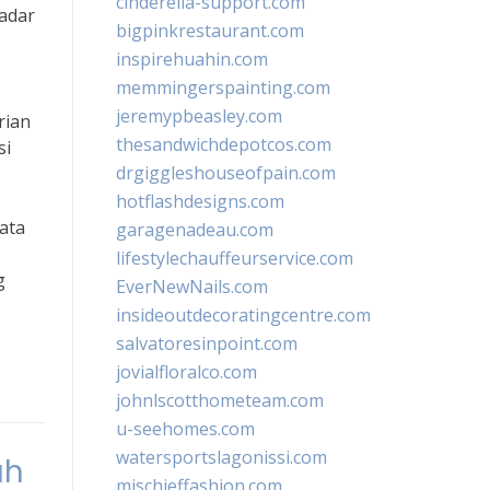
cinderella-support.com
kadar
bigpinkrestaurant.com
inspirehuahin.com
memmingerspainting.com
jeremypbeasley.com
rian
thesandwichdepotcos.com
si
drgiggleshouseofpain.com
hotflashdesigns.com
ata
garagenadeau.com
lifestylechauffeurservice.com
g
EverNewNails.com
insideoutdecoratingcentre.com
salvatoresinpoint.com
jovialfloralco.com
johnlscotthometeam.com
u-seehomes.com
watersportslagonissi.com
ah
mischieffashion.com