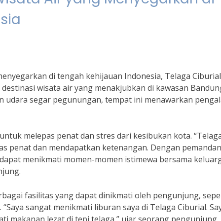
sia
enyegarkan di tengah kehijauan Indonesia, Telaga Ciburial
 destinasi wisata air yang menakjubkan di kawasan Bandun
 dan udara segar pegunungan, tempat ini menawarkan peng
untuk melepas penat dan stres dari kesibukan kota. “Telag
lepas penat dan mendapatkan ketenangan. Dengan pemanda
g dapat menikmati momen-momen istimewa bersama keluar
njung.
rbagai fasilitas yang dapat dinikmati oleh pengunjung, sepe
“Saya sangat menikmati liburan saya di Telaga Ciburial. Sa
i makanan lezat di tepi telaga,” ujar seorang pengunjung