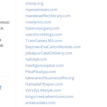
stsmp.org
manoelneves.com
mandelaeffectlibrary.com
roselynns.com
romosi
a.
balanceyoganj.com
salesforceblogs.com
a
TrainGames365.com
di
BaytownEvaCationRentals.com
JabalpurCakeDelivery.com
halobjd.com
intelligenceqatar.com
PikaPikaApp.com
takecareofbusinessdfw.org
HamadaOfJapan.com
r
VersifyLifestyle.com
kingscreekadventures.com
antaeuslabs.com