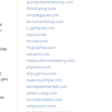
purelycleanchemdry.com
WishOping.com
shoplegacee.com
bonvivantshop.com
al
CupPlante.com
n
mpzin.com
stcreal.com
PopUpFlea.com
tiap
valueml.com
rebeccatorresjewelry.com
jmpbliss.com
g
drjorgerico.com
-jam
queensushipa.com
wendyweimerdds.com
ameri-camp.com
alu
hrsreceivables.com
empconst1.com