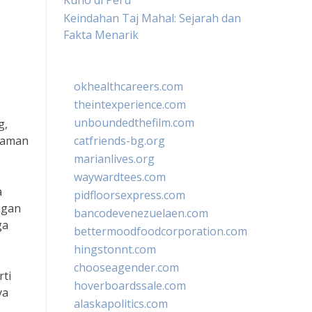
Kuno di Peru
Keindahan Taj Mahal: Sejarah dan
Fakta Menarik
okhealthcareers.com
theintexperience.com
unboundedthefilm.com
g,
alaman
catfriends-bg.org
marianlives.org
waywardtees.com
a
pidfloorsexpress.com
ngan
bancodevenezuelaen.com
ga
bettermoodfoodcorporation.com
hingstonnt.com
chooseagender.com
rti
hoverboardssale.com
ya
alaskapolitics.com