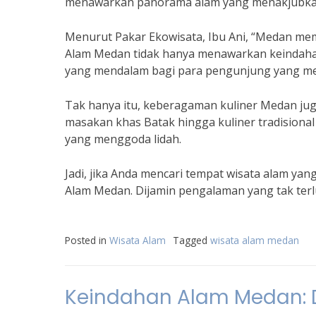
menawarkan panorama alam yang menakjubka
Menurut Pakar Ekowisata, Ibu Ani, “Medan mem
Alam Medan tidak hanya menawarkan keindahan
yang mendalam bagi para pengunjung yang men
Tak hanya itu, keberagaman kuliner Medan juga
masakan khas Batak hingga kuliner tradisiona
yang menggoda lidah.
Jadi, jika Anda mencari tempat wisata alam ya
Alam Medan. Dijamin pengalaman yang tak terl
Posted in
Wisata Alam
Tagged
wisata alam medan
Keindahan Alam Medan: De