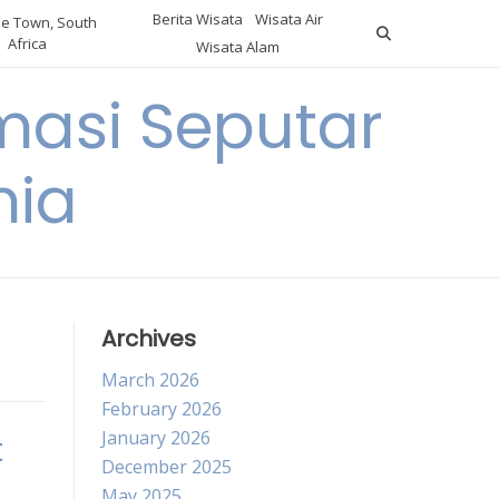
Berita Wisata
Wisata Air
e Town, South
Africa
Wisata Alam
masi Seputar
nia
Archives
March 2026
February 2026
January 2026
t
December 2025
May 2025