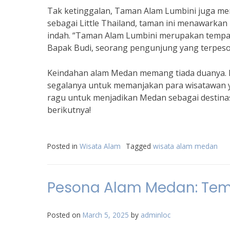
Tak ketinggalan, Taman Alam Lumbini juga menja
sebagai Little Thailand, taman ini menawarka
indah. “Taman Alam Lumbini merupakan tempa
Bapak Budi, seorang pengunjung yang terpeso
Keindahan alam Medan memang tiada duanya. 
segalanya untuk memanjakan para wisatawan ya
ragu untuk menjadikan Medan sebagai destinasi
berikutnya!
Posted in
Wisata Alam
Tagged
wisata alam medan
Pesona Alam Medan: Temp
Posted on
March 5, 2025
by
adminloc