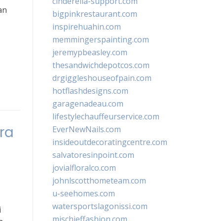
cinderella-support.com
an
bigpinkrestaurant.com
inspirehuahin.com
memmingerspainting.com
jeremypbeasley.com
thesandwichdepotcos.com
drgiggleshouseofpain.com
hotflashdesigns.com
garagenadeau.com
lifestylechauffeurservice.com
ra
EverNewNails.com
insideoutdecoratingcentre.com
salvatoresinpoint.com
jovialfloralco.com
johnlscotthometeam.com
u-seehomes.com
watersportslagonissi.com
i
mischieffashion.com