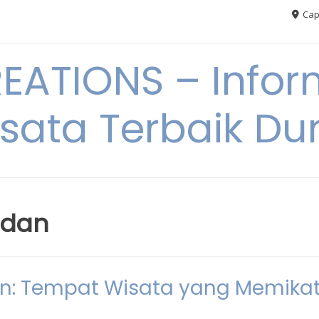
Cap
ATIONS – Infor
sata Terbaik Du
edan
n: Tempat Wisata yang Memika