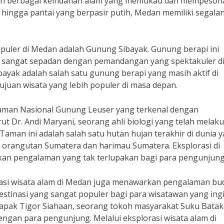
kan berbagai keindahan alam yang memukau dan mempeson
hingga pantai yang berpasir putih, Medan memiliki segala
populer di Medan adalah Gunung Sibayak. Gunung berapi ini
sangat sepadan dengan pemandangan yang spektakuler d
ayak adalah salah satu gunung berapi yang masih aktif di
ujuan wisata yang lebih populer di masa depan.
Taman Nasional Gunung Leuser yang terkenal dengan
t Dr. Andi Maryani, seorang ahli biologi yang telah melak
Taman ini adalah salah satu hutan hujan terakhir di dunia 
 orangutan Sumatera dan harimau Sumatera. Eksplorasi di
an pengalaman yang tak terlupakan bagi para pengunjung
asi wisata alam di Medan juga menawarkan pengalaman bu
destinasi yang sangat populer bagi para wisatawan yang ing
apak Tigor Siahaan, seorang tokoh masyarakat Suku Batak
ngan para pengunjung. Melalui eksplorasi wisata alam di