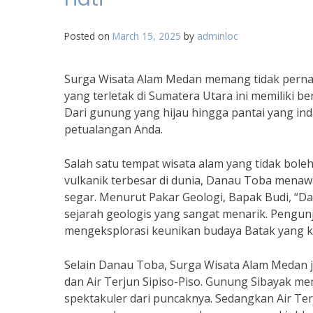
Posted on
March 15, 2025
by
adminloc
Surga Wisata Alam Medan memang tidak perna
yang terletak di Sumatera Utara ini memiliki
Dari gunung yang hijau hingga pantai yang i
petualangan Anda.
Salah satu tempat wisata alam yang tidak bole
vulkanik terbesar di dunia, Danau Toba men
segar. Menurut Pakar Geologi, Bapak Budi, “
sejarah geologis yang sangat menarik. Pengu
mengeksplorasi keunikan budaya Batak yang k
Selain Danau Toba, Surga Wisata Alam Medan 
dan Air Terjun Sipiso-Piso. Gunung Sibayak
spektakuler dari puncaknya. Sedangkan Air Terju