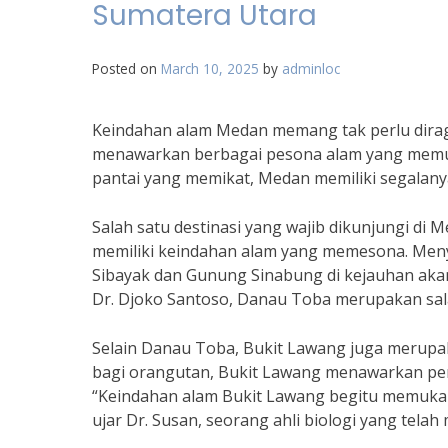
Sumatera Utara
Posted on
March 10, 2025
by
adminloc
Keindahan alam Medan memang tak perlu diraguk
menawarkan berbagai pesona alam yang memuk
pantai yang memikat, Medan memiliki segalan
Salah satu destinasi yang wajib dikunjungi di 
memiliki keindahan alam yang memesona. Men
Sibayak dan Gunung Sinabung di kejauhan akan
Dr. Djoko Santoso, Danau Toba merupakan salah
Selain Danau Toba, Bukit Lawang juga merupak
bagi orangutan, Bukit Lawang menawarkan peng
“Keindahan alam Bukit Lawang begitu memuka
ujar Dr. Susan, seorang ahli biologi yang telah