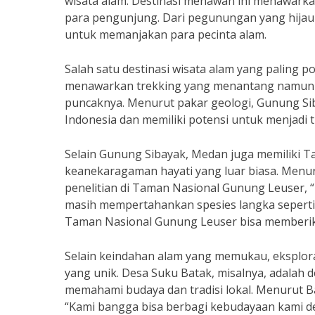
wisata alam. Destinasi menawan ini menawar
para pengunjung. Dari pegunungan yang hijau 
untuk memanjakan para pecinta alam.
Salah satu destinasi wisata alam yang paling 
menawarkan trekking yang menantang namun 
puncaknya. Menurut pakar geologi, Gunung Sib
Indonesia dan memiliki potensi untuk menjadi t
Selain Gunung Sibayak, Medan juga memiliki 
keanekaragaman hayati yang luar biasa. Menuru
penelitian di Taman Nasional Gunung Leuser, “
masih mempertahankan spesies langka seperti
Taman Nasional Gunung Leuser bisa memberik
Selain keindahan alam yang memukau, eksplor
yang unik. Desa Suku Batak, misalnya, adalah 
memahami budaya dan tradisi lokal. Menurut B
“Kami bangga bisa berbagi kebudayaan kami de