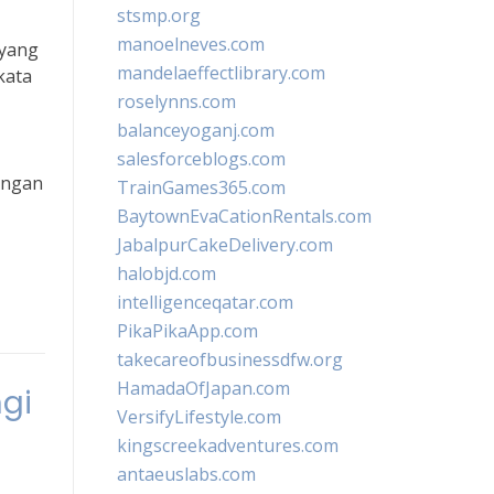
stsmp.org
manoelneves.com
 yang
mandelaeffectlibrary.com
kata
roselynns.com
balanceyoganj.com
salesforceblogs.com
angan
TrainGames365.com
BaytownEvaCationRentals.com
JabalpurCakeDelivery.com
halobjd.com
intelligenceqatar.com
PikaPikaApp.com
takecareofbusinessdfw.org
HamadaOfJapan.com
gi
VersifyLifestyle.com
kingscreekadventures.com
antaeuslabs.com