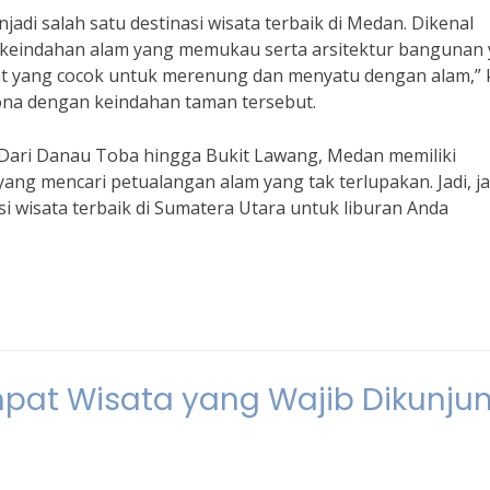
di salah satu destinasi wisata terbaik di Medan. Dikenal
n keindahan alam yang memukau serta arsitektur bangunan
t yang cocok untuk merenung dan menyatu dengan alam,” 
na dengan keindahan taman tersebut.
Dari Danau Toba hingga Bukit Lawang, Medan memiliki
ng mencari petualangan alam yang tak terlupakan. Jadi, j
 wisata terbaik di Sumatera Utara untuk liburan Anda
at Wisata yang Wajib Dikunjun