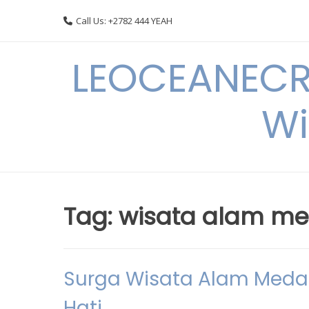
Skip
Call Us: +2782 444 YEAH
to
content
LEOCEANECRE
Wi
Tag:
wisata alam m
Surga Wisata Alam Meda
Hati