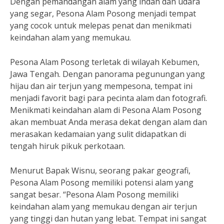
Dengan pemandangan alam yang indah dan udara
yang segar, Pesona Alam Posong menjadi tempat
yang cocok untuk melepas penat dan menikmati
keindahan alam yang memukau.
Pesona Alam Posong terletak di wilayah Kebumen,
Jawa Tengah. Dengan panorama pegunungan yang
hijau dan air terjun yang mempesona, tempat ini
menjadi favorit bagi para pecinta alam dan fotografi.
Menikmati keindahan alam di Pesona Alam Posong
akan membuat Anda merasa dekat dengan alam dan
merasakan kedamaian yang sulit didapatkan di
tengah hiruk pikuk perkotaan.
Menurut Bapak Wisnu, seorang pakar geografi,
Pesona Alam Posong memiliki potensi alam yang
sangat besar. “Pesona Alam Posong memiliki
keindahan alam yang memukau dengan air terjun
yang tinggi dan hutan yang lebat. Tempat ini sangat