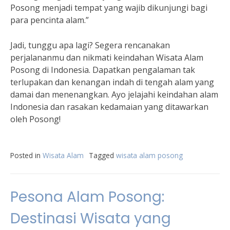
Posong menjadi tempat yang wajib dikunjungi bagi
para pencinta alam.”
Jadi, tunggu apa lagi? Segera rencanakan
perjalananmu dan nikmati keindahan Wisata Alam
Posong di Indonesia. Dapatkan pengalaman tak
terlupakan dan kenangan indah di tengah alam yang
damai dan menenangkan. Ayo jelajahi keindahan alam
Indonesia dan rasakan kedamaian yang ditawarkan
oleh Posong!
Posted in
Wisata Alam
Tagged
wisata alam posong
Pesona Alam Posong:
Destinasi Wisata yang