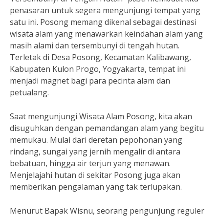
penasaran untuk segera mengunjungi tempat yang
satu ini. Posong memang dikenal sebagai destinasi
wisata alam yang menawarkan keindahan alam yang
masih alami dan tersembunyi di tengah hutan.
Terletak di Desa Posong, Kecamatan Kalibawang,
Kabupaten Kulon Progo, Yogyakarta, tempat ini
menjadi magnet bagi para pecinta alam dan
petualang.
Saat mengunjungi Wisata Alam Posong, kita akan
disuguhkan dengan pemandangan alam yang begitu
memukau. Mulai dari deretan pepohonan yang
rindang, sungai yang jernih mengalir di antara
bebatuan, hingga air terjun yang menawan.
Menjelajahi hutan di sekitar Posong juga akan
memberikan pengalaman yang tak terlupakan.
Menurut Bapak Wisnu, seorang pengunjung reguler