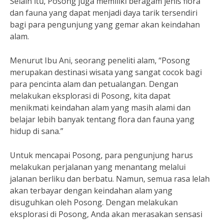
Selain itu, Posong juga memiliki beragam jenis flora
dan fauna yang dapat menjadi daya tarik tersendiri
bagi para pengunjung yang gemar akan keindahan
alam.
Menurut Ibu Ani, seorang peneliti alam, “Posong
merupakan destinasi wisata yang sangat cocok bagi
para pencinta alam dan petualangan. Dengan
melakukan eksplorasi di Posong, kita dapat
menikmati keindahan alam yang masih alami dan
belajar lebih banyak tentang flora dan fauna yang
hidup di sana.”
Untuk mencapai Posong, para pengunjung harus
melakukan perjalanan yang menantang melalui
jalanan berliku dan berbatu. Namun, semua rasa lelah
akan terbayar dengan keindahan alam yang
disuguhkan oleh Posong. Dengan melakukan
eksplorasi di Posong, Anda akan merasakan sensasi