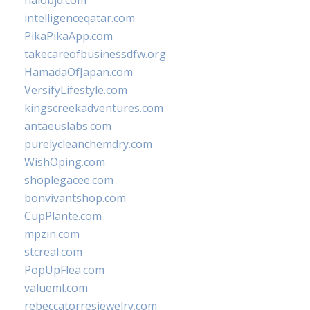
halobjd.com
intelligenceqatar.com
PikaPikaApp.com
takecareofbusinessdfw.org
HamadaOfJapan.com
VersifyLifestyle.com
kingscreekadventures.com
antaeuslabs.com
purelycleanchemdry.com
WishOping.com
shoplegacee.com
bonvivantshop.com
CupPlante.com
mpzin.com
stcreal.com
PopUpFlea.com
valueml.com
rebeccatorresjewelry.com