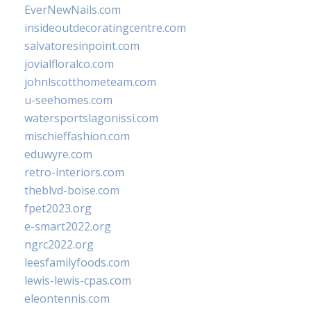
EverNewNails.com
insideoutdecoratingcentre.com
salvatoresinpoint.com
jovialfloralco.com
johnlscotthometeam.com
u-seehomes.com
watersportslagonissi.com
mischieffashion.com
eduwyre.com
retro-interiors.com
theblvd-boise.com
fpet2023.org
e-smart2022.org
ngrc2022.org
leesfamilyfoods.com
lewis-lewis-cpas.com
eleontennis.com