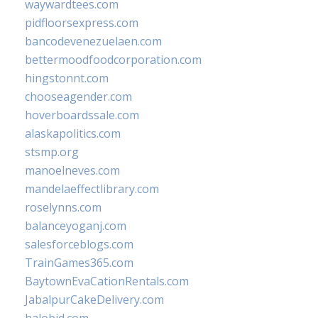
waywardtees.com
pidfloorsexpress.com
bancodevenezuelaen.com
bettermoodfoodcorporation.com
hingstonnt.com
chooseagender.com
hoverboardssale.com
alaskapolitics.com
stsmp.org
manoelneves.com
mandelaeffectlibrary.com
roselynns.com
balanceyoganj.com
salesforceblogs.com
TrainGames365.com
BaytownEvaCationRentals.com
JabalpurCakeDelivery.com