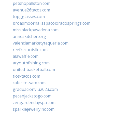
petshopallston.com
avenue26tacos.com
topgglasses.com
broadmoornailsspacoloradosprings.com
missblackpasadena.com
anneskitchen.org
valenciamarketytaqueria.com
reefrecordsllc.com
alawaffle.com
aryouthfishing.com
united-basketball.com
tios-tacos.com
cafecito-satx.com
graduacionviu2023.com
pecanjackstogo.com
zengardendayspa.com
sparklejewelryinc.com