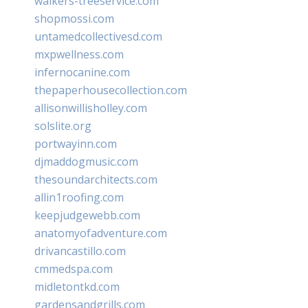
walkers-treeservice.com
shopmossi.com
untamedcollectivesd.com
mxpwellness.com
infernocanine.com
thepaperhousecollection.com
allisonwillisholley.com
solslite.org
portwayinn.com
djmaddogmusic.com
thesoundarchitects.com
allin1roofing.com
keepjudgewebb.com
anatomyofadventure.com
drivancastillo.com
cmmedspa.com
midletontkd.com
gardensandgrills.com