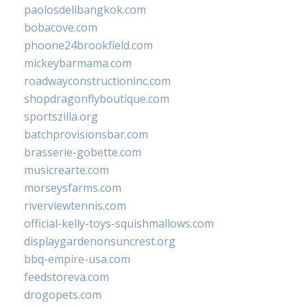
paolosdelibangkok.com
bobacove.com
phoone24brookfield.com
mickeybarmama.com
roadwayconstructioninc.com
shopdragonflyboutique.com
sportszilla.org
batchprovisionsbar.com
brasserie-gobette.com
musicrearte.com
morseysfarms.com
riverviewtennis.com
official-kelly-toys-squishmallows.com
displaygardenonsuncrest.org
bbq-empire-usa.com
feedstoreva.com
drogopets.com