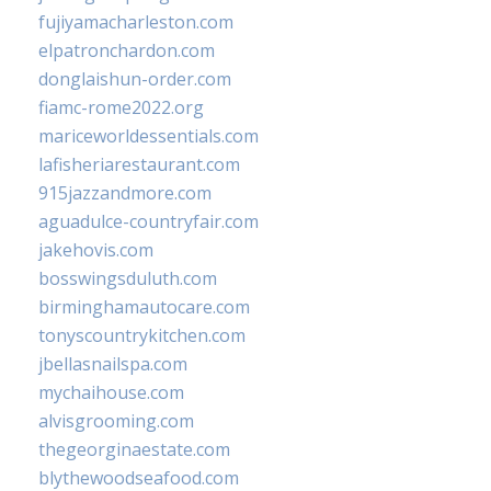
fujiyamacharleston.com
elpatronchardon.com
donglaishun-order.com
fiamc-rome2022.org
mariceworldessentials.com
lafisheriarestaurant.com
915jazzandmore.com
aguadulce-countryfair.com
jakehovis.com
bosswingsduluth.com
birminghamautocare.com
tonyscountrykitchen.com
jbellasnailspa.com
mychaihouse.com
alvisgrooming.com
thegeorginaestate.com
blythewoodseafood.com