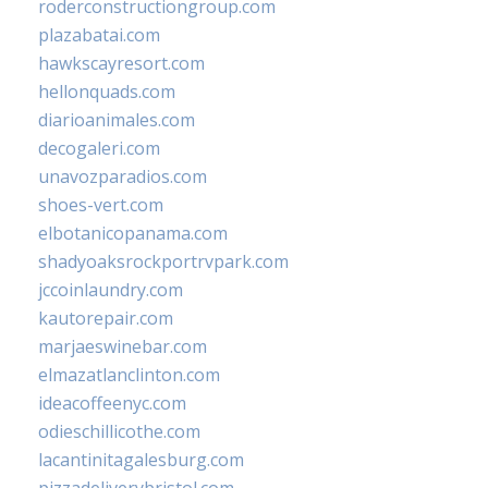
roderconstructiongroup.com
plazabatai.com
hawkscayresort.com
hellonquads.com
diarioanimales.com
decogaleri.com
unavozparadios.com
shoes-vert.com
elbotanicopanama.com
shadyoaksrockportrvpark.com
jccoinlaundry.com
kautorepair.com
marjaeswinebar.com
elmazatlanclinton.com
ideacoffeenyc.com
odieschillicothe.com
lacantinitagalesburg.com