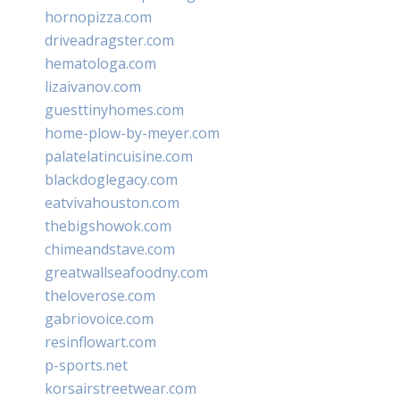
hornopizza.com
driveadragster.com
hematologa.com
lizaivanov.com
guesttinyhomes.com
home-plow-by-meyer.com
palatelatincuisine.com
blackdoglegacy.com
eatvivahouston.com
thebigshowok.com
chimeandstave.com
greatwallseafoodny.com
theloverose.com
gabriovoice.com
resinflowart.com
p-sports.net
korsairstreetwear.com