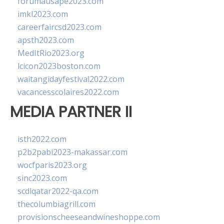
forumausape2023.com
imkl2023.com
careerfaircsd2023.com
apsth2023.com
MedItRio2023.org
lcicon2023boston.com
waitangidayfestival2022.com
vacancesscolaires2022.com
MEDIA PARTNER II
isth2022.com
p2b2pabi2023-makassar.com
wocfparis2023.org
sinc2023.com
scdlqatar2022-qa.com
thecolumbiagrill.com
provisionscheeseandwineshoppe.com