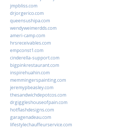
jmpbliss.com
drjorgerico.com
queensushipa.com
wendyweimerdds.com
ameri-camp.com
hrsreceivables.com
empconst1.com
cinderella-support.com
bigpinkrestaurant.com
inspirehuahin.com
memmingerspainting.com
jeremypbeasley.com
thesandwichdepotcos.com
drgiggleshouseofpain.com
hotflashdesigns.com
garagenadeau.com
lifestylechauffeurservice.com