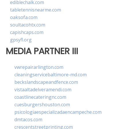
ediblechalk.com
tabletennisnearme.com
oaksofa.com
soultacohtx.com
capishcaps.com
gpsyfl.org
MEDIA PARTNER III
vwrepairarlington.com
cleaningservicebaltimore-md.com
beckslandscapeandfence.com
vistaaltadelveramendi.com
coastlinecateringnc.com
cuesburgershouston.com
psicologiaespecializadaencampeche.com
dmtacos.com
crescentstreetprinting.com