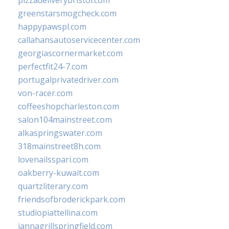
pizzadeliverybristol.com
greenstarsmogcheck.com
happypawspl.com
callahansautoservicecenter.com
georgiascornermarket.com
perfectfit24-7.com
portugalprivatedriver.com
von-racer.com
coffeeshopcharleston.com
salon104mainstreet.com
alkaspringswater.com
318mainstreet8h.com
lovenailsspari.com
oakberry-kuwait.com
quartzliterary.com
friendsofbroderickpark.com
studiopiattellina.com
jannagrillspringfield.com