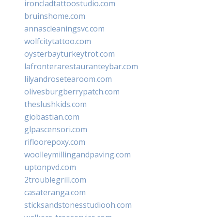
ironcladtattoostudio.com
bruinshome.com
annascleaningsvc.com
wolfcitytattoo.com
oysterbayturkeytrot.com
lafronterarestauranteybar.com
lilyandrosetearoom.com
olivesburgberrypatch.com
theslushkids.com
giobastian.com
glpascensori.com
rifloorepoxy.com
woolleymillingandpaving.com
uptonpvd.com
2troublegrill.com
casateranga.com
sticksandstonesstudiooh.com