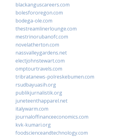
blackanguscareers.com
bolesfororegon.com
bodega-ole.com
thestreamlinerlounge.com
mestrinorubanofc.com
novelatherton.com
nassvalleygardens.net
electjohnstewart.com
omptourtravels.com
tribratanews-polreskebumen.com
rsudbayuasih.org
publikjurnalistik.org
juneteenthapparel.net
italywarm.com
journaloffinanceeconomics.com
kvk-kumari.org
foodscienceandtechnology.com