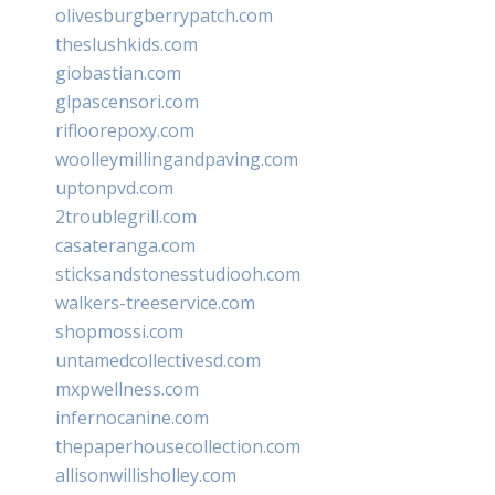
olivesburgberrypatch.com
theslushkids.com
giobastian.com
glpascensori.com
rifloorepoxy.com
woolleymillingandpaving.com
uptonpvd.com
2troublegrill.com
casateranga.com
sticksandstonesstudiooh.com
walkers-treeservice.com
shopmossi.com
untamedcollectivesd.com
mxpwellness.com
infernocanine.com
thepaperhousecollection.com
allisonwillisholley.com