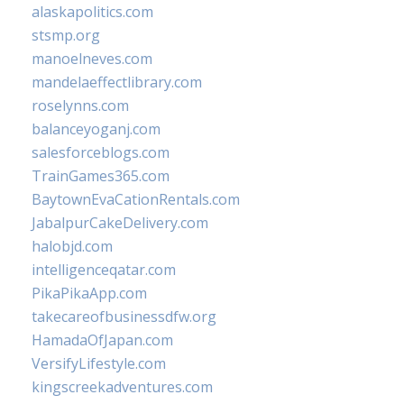
alaskapolitics.com
stsmp.org
manoelneves.com
mandelaeffectlibrary.com
roselynns.com
balanceyoganj.com
salesforceblogs.com
TrainGames365.com
BaytownEvaCationRentals.com
JabalpurCakeDelivery.com
halobjd.com
intelligenceqatar.com
PikaPikaApp.com
takecareofbusinessdfw.org
HamadaOfJapan.com
VersifyLifestyle.com
kingscreekadventures.com