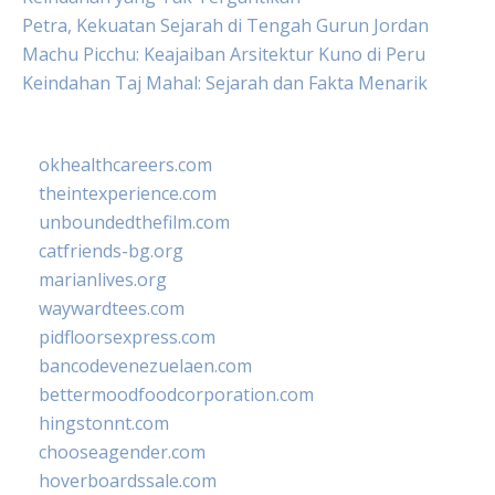
Petra, Kekuatan Sejarah di Tengah Gurun Jordan
Machu Picchu: Keajaiban Arsitektur Kuno di Peru
Keindahan Taj Mahal: Sejarah dan Fakta Menarik
okhealthcareers.com
theintexperience.com
unboundedthefilm.com
catfriends-bg.org
marianlives.org
waywardtees.com
pidfloorsexpress.com
bancodevenezuelaen.com
bettermoodfoodcorporation.com
hingstonnt.com
chooseagender.com
hoverboardssale.com