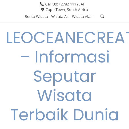
Skip
Call Us: +2782 444 YEAH
to
Cape Town, South Africa
content
Berita Wisata
Wisata Air
Wisata Alam
LEOCEANECREA
– Informasi
Seputar
Wisata
Terbaik Dunia