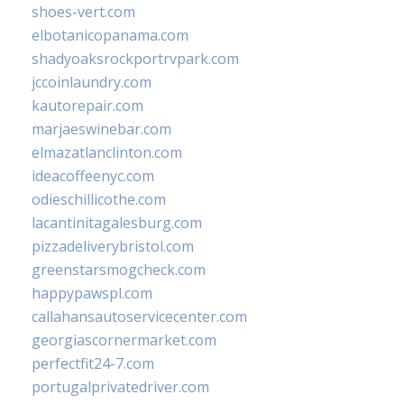
shoes-vert.com
elbotanicopanama.com
shadyoaksrockportrvpark.com
jccoinlaundry.com
kautorepair.com
marjaeswinebar.com
elmazatlanclinton.com
ideacoffeenyc.com
odieschillicothe.com
lacantinitagalesburg.com
pizzadeliverybristol.com
greenstarsmogcheck.com
happypawspl.com
callahansautoservicecenter.com
georgiascornermarket.com
perfectfit24-7.com
portugalprivatedriver.com