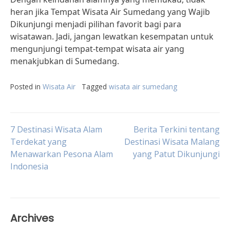
heran jika Tempat Wisata Air Sumedang yang Wajib
Dikunjungi menjadi pilihan favorit bagi para
wisatawan. Jadi, jangan lewatkan kesempatan untuk
mengunjungi tempat-tempat wisata air yang
menakjubkan di Sumedang.
Posted in
Wisata Air
Tagged
wisata air sumedang
Post
7 Destinasi Wisata Alam
Berita Terkini tentang
Terdekat yang
Destinasi Wisata Malang
Menawarkan Pesona Alam
yang Patut Dikunjungi
navigation
Indonesia
Archives