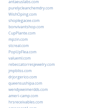
antaeuslabs.com
purelycleanchemdry.com
WishOping.com
shoplegacee.com
bonvivantshop.com
CupPlante.com
mpzin.com
stcreal.com
PopUpFlea.com
valueml.com
rebeccatorresjewelry.com
jmpbliss.com
drjorgerico.com
queensushipa.com
wendyweimerdds.com
ameri-camp.com
hrsreceivables.com