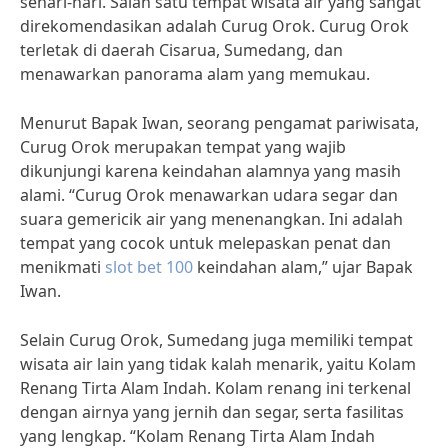
sehari-hari. Salah satu tempat wisata air yang sangat
direkomendasikan adalah Curug Orok. Curug Orok
terletak di daerah Cisarua, Sumedang, dan
menawarkan panorama alam yang memukau.
Menurut Bapak Iwan, seorang pengamat pariwisata,
Curug Orok merupakan tempat yang wajib
dikunjungi karena keindahan alamnya yang masih
alami. “Curug Orok menawarkan udara segar dan
suara gemericik air yang menenangkan. Ini adalah
tempat yang cocok untuk melepaskan penat dan
menikmati
slot bet 100
keindahan alam,” ujar Bapak
Iwan.
Selain Curug Orok, Sumedang juga memiliki tempat
wisata air lain yang tidak kalah menarik, yaitu Kolam
Renang Tirta Alam Indah. Kolam renang ini terkenal
dengan airnya yang jernih dan segar, serta fasilitas
yang lengkap. “Kolam Renang Tirta Alam Indah