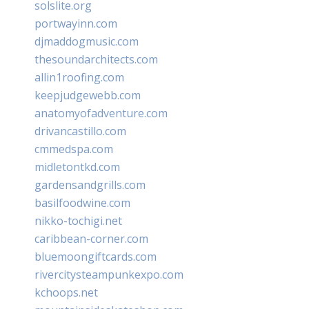
solslite.org
portwayinn.com
djmaddogmusic.com
thesoundarchitects.com
allin1roofing.com
keepjudgewebb.com
anatomyofadventure.com
drivancastillo.com
cmmedspa.com
midletontkd.com
gardensandgrills.com
basilfoodwine.com
nikko-tochigi.net
caribbean-corner.com
bluemoongiftcards.com
rivercitysteampunkexpo.com
kchoops.net