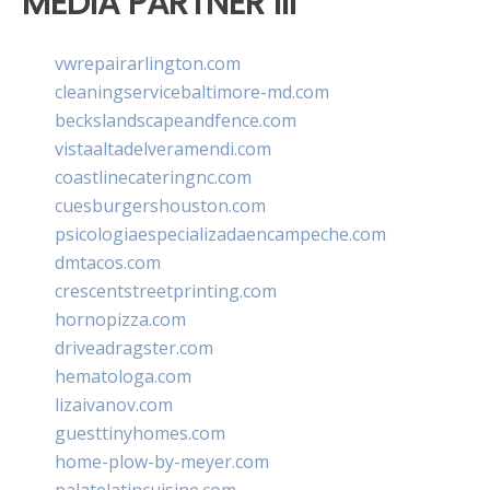
MEDIA PARTNER III
vwrepairarlington.com
cleaningservicebaltimore-md.com
beckslandscapeandfence.com
vistaaltadelveramendi.com
coastlinecateringnc.com
cuesburgershouston.com
psicologiaespecializadaencampeche.com
dmtacos.com
crescentstreetprinting.com
hornopizza.com
driveadragster.com
hematologa.com
lizaivanov.com
guesttinyhomes.com
home-plow-by-meyer.com
palatelatincuisine.com