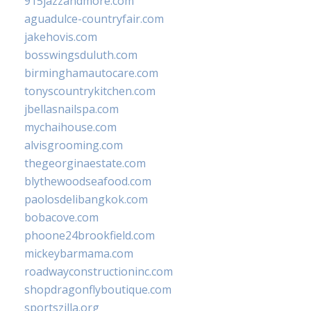
915jazzandmore.com
aguadulce-countryfair.com
jakehovis.com
bosswingsduluth.com
birminghamautocare.com
tonyscountrykitchen.com
jbellasnailspa.com
mychaihouse.com
alvisgrooming.com
thegeorginaestate.com
blythewoodseafood.com
paolosdelibangkok.com
bobacove.com
phoone24brookfield.com
mickeybarmama.com
roadwayconstructioninc.com
shopdragonflyboutique.com
sportszilla.org