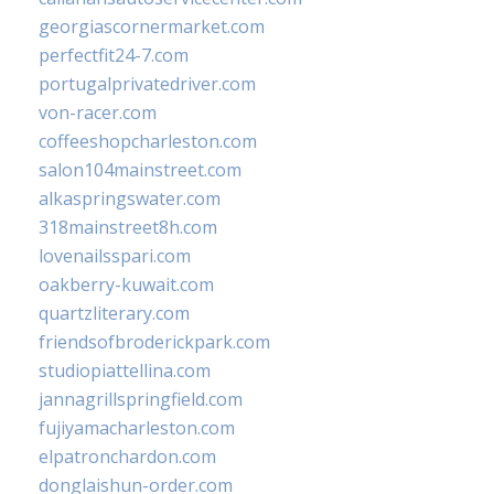
georgiascornermarket.com
perfectfit24-7.com
portugalprivatedriver.com
von-racer.com
coffeeshopcharleston.com
salon104mainstreet.com
alkaspringswater.com
318mainstreet8h.com
lovenailsspari.com
oakberry-kuwait.com
quartzliterary.com
friendsofbroderickpark.com
studiopiattellina.com
jannagrillspringfield.com
fujiyamacharleston.com
elpatronchardon.com
donglaishun-order.com