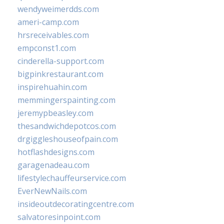
wendyweimerdds.com
ameri-camp.com
hrsreceivables.com
empconst1.com
cinderella-support.com
bigpinkrestaurant.com
inspirehuahin.com
memmingerspainting.com
jeremypbeasley.com
thesandwichdepotcos.com
drgiggleshouseofpain.com
hotflashdesigns.com
garagenadeau.com
lifestylechauffeurservice.com
EverNewNails.com
insideoutdecoratingcentre.com
salvatoresinpoint.com