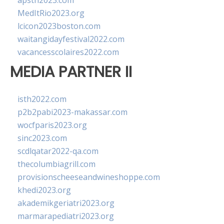
apsth2023.com
MedItRio2023.org
lcicon2023boston.com
waitangidayfestival2022.com
vacancesscolaires2022.com
MEDIA PARTNER II
isth2022.com
p2b2pabi2023-makassar.com
wocfparis2023.org
sinc2023.com
scdlqatar2022-qa.com
thecolumbiagrill.com
provisionscheeseandwineshoppe.com
khedi2023.org
akademikgeriatri2023.org
marmarapediatri2023.org