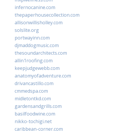
infernocanine.com
thepaperhousecollection.com
allisonwillisholley.com
solslite.org
portwayinn.com
djmaddogmusic.com
thesoundarchitects.com
allin1roofing.com
keepjudgewebb.com
anatomyofadventure.com
drivancastillo.com
cmmedspa.com
midletontkd.com
gardensandgrills.com
basilfoodwine.com
nikko-tochigi.net
caribbean-corner.com