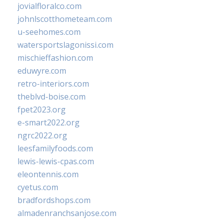
jovialfloralco.com
johnlscotthometeam.com
u-seehomes.com
watersportslagonissi.com
mischieffashion.com
eduwyre.com
retro-interiors.com
theblvd-boise.com
fpet2023.org
e-smart2022.org
ngrc2022.org
leesfamilyfoods.com
lewis-lewis-cpas.com
eleontennis.com
cyetus.com
bradfordshops.com
almadenranchsanjose.com