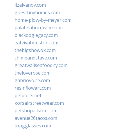
lizaivanov.com
guesttinyhomes.com
home-plow-by-meyer.com
palatelatincuisine.com
blackdoglegacy.com
eatvivahouston.com
thebigshowok.com
chimeandstave.com
greatwallseafoodny.com
theloverose.com
gabriovoice.com
resinflowart.com
p-sports.net
korsairstreetwear.com
petshopallston.com
avenue26tacos.com
topgglasses.com