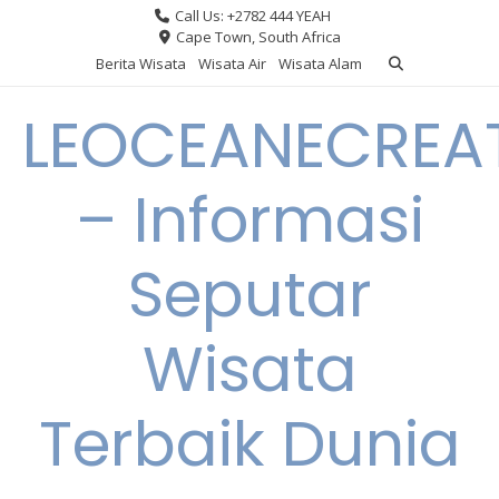
Skip
Call Us: +2782 444 YEAH
to
Cape Town, South Africa
content
Berita Wisata
Wisata Air
Wisata Alam
LEOCEANECREA
– Informasi
Seputar
Wisata
Terbaik Dunia