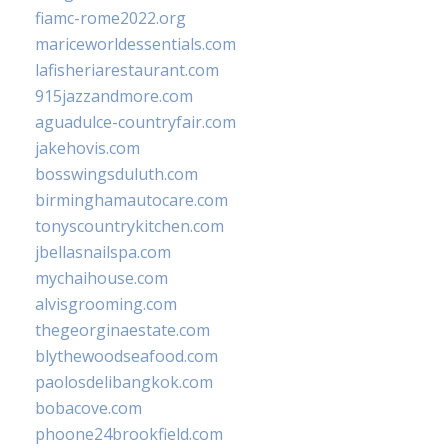
fiamc-rome2022.org
mariceworldessentials.com
lafisheriarestaurant.com
915jazzandmore.com
aguadulce-countryfair.com
jakehovis.com
bosswingsduluth.com
birminghamautocare.com
tonyscountrykitchen.com
jbellasnailspa.com
mychaihouse.com
alvisgrooming.com
thegeorginaestate.com
blythewoodseafood.com
paolosdelibangkok.com
bobacove.com
phoone24brookfield.com