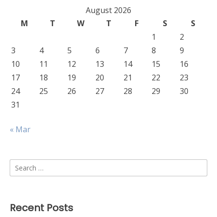
August 2026
M
T
W
T
F
S
S
1
2
3
4
5
6
7
8
9
10
11
12
13
14
15
16
17
18
19
20
21
22
23
24
25
26
27
28
29
30
31
« Mar
Search
for:
Recent Posts