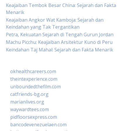
Keajaiban Tembok Besar China: Sejarah dan Fakta
Menarik
Keajaiban Angkor Wat Kamboja: Sejarah dan
Keindahan yang Tak Tergantikan
Petra, Kekuatan Sejarah di Tengah Gurun Jordan
Machu Picchu: Keajaiban Arsitektur Kuno di Peru
Keindahan Taj Mahal: Sejarah dan Fakta Menarik
okhealthcareers.com
theintexperience.com
unboundedthefilm.com
catfriends-bg.org
marianlives.org
waywardtees.com
pidfloorsexpress.com
bancodevenezuelaen.com