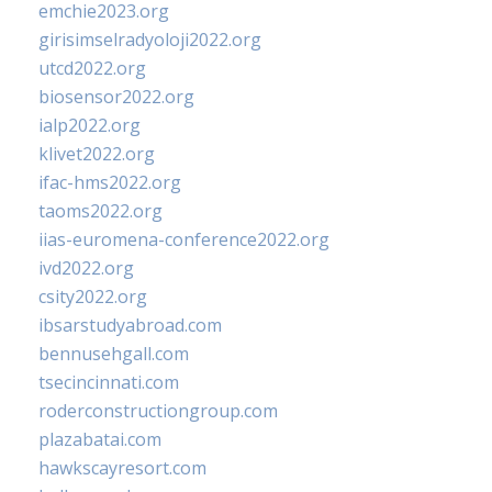
emchie2023.org
girisimselradyoloji2022.org
utcd2022.org
biosensor2022.org
ialp2022.org
klivet2022.org
ifac-hms2022.org
taoms2022.org
iias-euromena-conference2022.org
ivd2022.org
csity2022.org
ibsarstudyabroad.com
bennusehgall.com
tsecincinnati.com
roderconstructiongroup.com
plazabatai.com
hawkscayresort.com