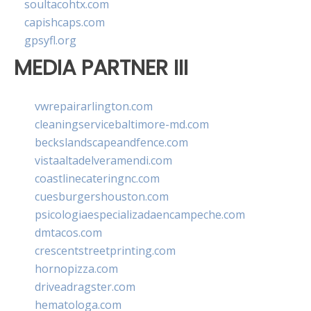
soultacohtx.com
capishcaps.com
gpsyfl.org
MEDIA PARTNER III
vwrepairarlington.com
cleaningservicebaltimore-md.com
beckslandscapeandfence.com
vistaaltadelveramendi.com
coastlinecateringnc.com
cuesburgershouston.com
psicologiaespecializadaencampeche.com
dmtacos.com
crescentstreetprinting.com
hornopizza.com
driveadragster.com
hematologa.com