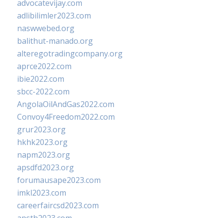
advocatevijay.com
adlibilimler2023.com
naswwebed.org
balithut-manado.org
alteregotradingcompany.org
aprce2022.com
ibie2022.com
sbcc-2022.com
AngolaOilAndGas2022.com
Convoy4Freedom2022.com
grur2023.org
hkhk2023.org
napm2023.org
apsdfd2023.org
forumausape2023.com
imkl2023.com
careerfaircsd2023.com