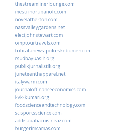
thestreamlinerlounge.com
mestrinorubanofc.com
novelatherton.com
nassvalleygardens.net
electjohnstewart.com
omptourtravels.com
tribratanews-polreskebumen.com
rsudbayuasih.org
publikjurnalistik.org
juneteenthapparel.net
italywarm.com
journaloffinanceeconomics.com
kvk-kumari.org
foodscienceandtechnology.com
scisportsscience.com
addisababacuisineaz.com
burgerimcamas.com