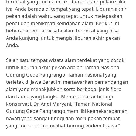
terdekat yang cocok untuk liburan akhir pekan? Jika
iya, Anda berada di tempat yang tepat! Liburan akhir
pekan adalah waktu yang tepat untuk melepaskan
penat dan menikmati keindahan alam. Berikut ini
beberapa tempat wisata alam terdekat yang bisa
Anda kunjungi untuk mengisi liburan akhir pekan
Anda.
Salah satu tempat wisata alam terdekat yang cocok
untuk liburan akhir pekan adalah Taman Nasional
Gunung Gede Pangrango. Taman nasional yang
terletak di Jawa Barat ini menawarkan pemandangan
alam yang menakjubkan serta berbagai jenis flora
dan fauna yang langka. Menurut pakar biologi
konservasi, Dr. Andi Maryani, “Taman Nasional
Gunung Gede Pangrango memiliki keanekaragaman
hayati yang sangat tinggi dan merupakan tempat
yang cocok untuk melihat burung endemik Jawa.”