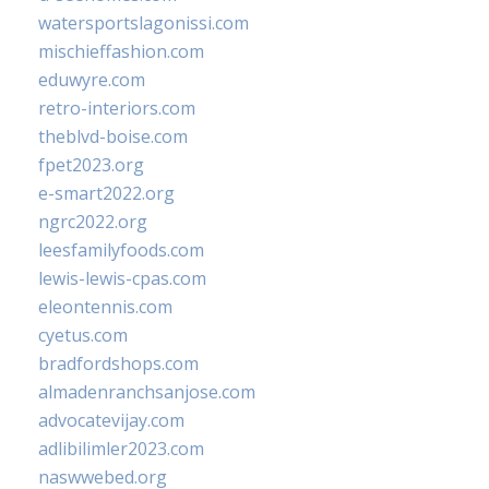
watersportslagonissi.com
mischieffashion.com
eduwyre.com
retro-interiors.com
theblvd-boise.com
fpet2023.org
e-smart2022.org
ngrc2022.org
leesfamilyfoods.com
lewis-lewis-cpas.com
eleontennis.com
cyetus.com
bradfordshops.com
almadenranchsanjose.com
advocatevijay.com
adlibilimler2023.com
naswwebed.org