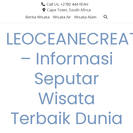
Skip
Call Us: +2782 444 YEAH
to
Cape Town, South Africa
content
Berita Wisata
Wisata Air
Wisata Alam
LEOCEANECREA
– Informasi
Seputar
Wisata
Terbaik Dunia