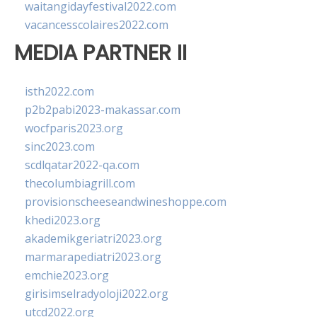
waitangidayfestival2022.com
vacancesscolaires2022.com
MEDIA PARTNER II
isth2022.com
p2b2pabi2023-makassar.com
wocfparis2023.org
sinc2023.com
scdlqatar2022-qa.com
thecolumbiagrill.com
provisionscheeseandwineshoppe.com
khedi2023.org
akademikgeriatri2023.org
marmarapediatri2023.org
emchie2023.org
girisimselradyoloji2022.org
utcd2022.org