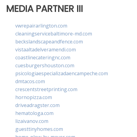
MEDIA PARTNER III
vwrepairarlington.com
cleaningservicebaltimore-md.com
beckslandscapeandfence.com
vistaaltadelveramendi.com
coastlinecateringnc.com
cuesburgershouston.com
psicologiaespecializadaencampeche.com
dmtacos.com
crescentstreetprinting.com
hornopizza.com
driveadragster.com
hematologa.com
lizaivanov.com
guesttinyhomes.com
home-plow-by-meyer.com