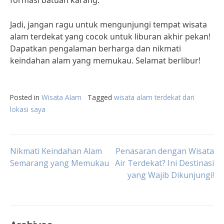
formasi batuan karang.”
Jadi, jangan ragu untuk mengunjungi tempat wisata
alam terdekat yang cocok untuk liburan akhir pekan!
Dapatkan pengalaman berharga dan nikmati
keindahan alam yang memukau. Selamat berlibur!
Posted in
Wisata Alam
Tagged
wisata alam terdekat dari
lokasi saya
Post
Nikmati Keindahan Alam
Penasaran dengan Wisata
Semarang yang Memukau
Air Terdekat? Ini Destinasi
yang Wajib Dikunjungi!
navigation