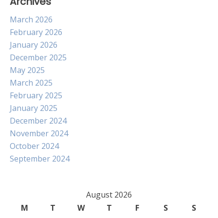
Archives
March 2026
February 2026
January 2026
December 2025
May 2025
March 2025
February 2025
January 2025
December 2024
November 2024
October 2024
September 2024
August 2026
M
T
W
T
F
S
S