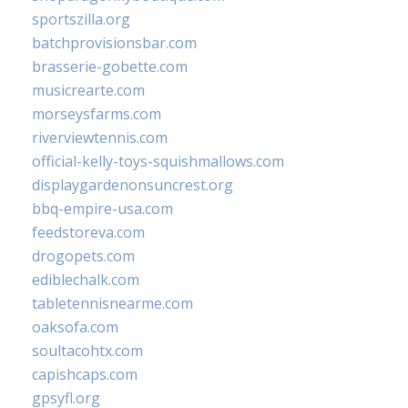
sportszilla.org
batchprovisionsbar.com
brasserie-gobette.com
musicrearte.com
morseysfarms.com
riverviewtennis.com
official-kelly-toys-squishmallows.com
displaygardenonsuncrest.org
bbq-empire-usa.com
feedstoreva.com
drogopets.com
ediblechalk.com
tabletennisnearme.com
oaksofa.com
soultacohtx.com
capishcaps.com
gpsyfl.org