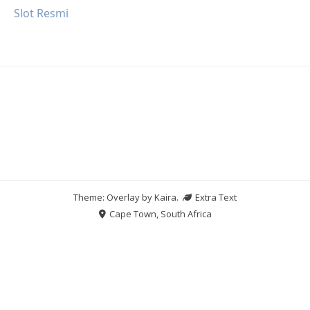
Slot Resmi
Theme: Overlay by
Kaira
.
Extra Text
Cape Town, South Africa