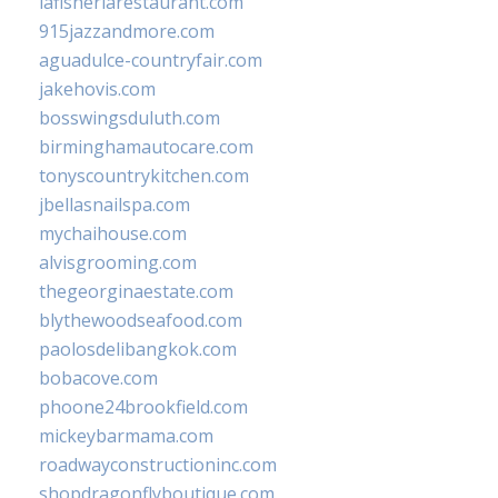
lafisheriarestaurant.com
915jazzandmore.com
aguadulce-countryfair.com
jakehovis.com
bosswingsduluth.com
birminghamautocare.com
tonyscountrykitchen.com
jbellasnailspa.com
mychaihouse.com
alvisgrooming.com
thegeorginaestate.com
blythewoodseafood.com
paolosdelibangkok.com
bobacove.com
phoone24brookfield.com
mickeybarmama.com
roadwayconstructioninc.com
shopdragonflyboutique.com