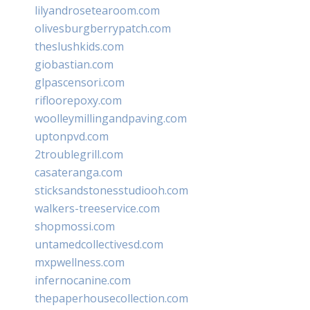
lilyandrosetearoom.com
olivesburgberrypatch.com
theslushkids.com
giobastian.com
glpascensori.com
rifloorepoxy.com
woolleymillingandpaving.com
uptonpvd.com
2troublegrill.com
casateranga.com
sticksandstonesstudiooh.com
walkers-treeservice.com
shopmossi.com
untamedcollectivesd.com
mxpwellness.com
infernocanine.com
thepaperhousecollection.com