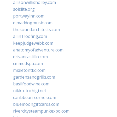
allisonwillisholley.com
solslite.org
portwayinn.com
djmaddogmusic.com
thesoundarchitects.com
allin1roofing.com
keepjudgewebb.com
anatomyofadventure.com
drivancastillo.com
cmmedspa.com
midletontkd.com
gardensandgrills.com
basilfoodwine.com
nikko-tochigi.net
caribbean-corner.com
bluemoongiftcards.com
rivercitysteampunkexpo.com