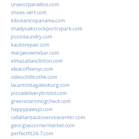
unavozparadios.com
shoes-vert.com
elbotanicopanama.com
shadyoaksrockportrvpark.com
jccoinlaundry.com
kautorepair.com
marjaeswinebar.com
elmazatlanclinton.com
ideacoffeenyc.com
odieschillicothe.com
lacantinitagalesburg.com
pizzadeliverybristol.com
greenstarsmogcheck.com
happypawspl.com
callahansautoservicecenter.com
georgiascornermarket.com
perfectfit24-7.com