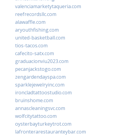
valenciamarketytaqueria.com
reefrecordsllc.com
alawaffle.com
aryouthfishing.com
united-basketball.com
tios-tacos.com
cafecito-satx.com
graduacionviu2023.com
pecanjackstogo.com
zengardendayspa.com
sparklejewelryinc.com
ironcladtattoostudio.com
bruinshome.com
annascleaningsvc.com
wolfcitytattoo.com
oysterbayturkeytrot.com
lafronterarestauranteybar.com