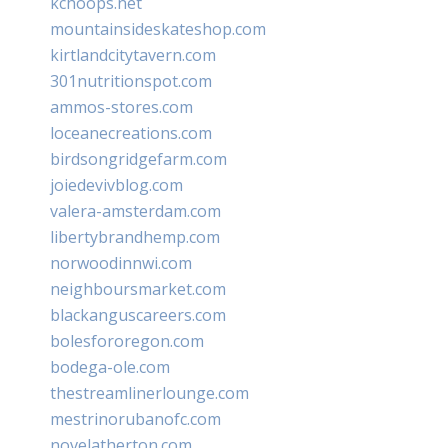
kchoops.net
mountainsideskateshop.com
kirtlandcitytavern.com
301nutritionspot.com
ammos-stores.com
loceanecreations.com
birdsongridgefarm.com
joiedevivblog.com
valera-amsterdam.com
libertybrandhemp.com
norwoodinnwi.com
neighboursmarket.com
blackanguscareers.com
bolesfororegon.com
bodega-ole.com
thestreamlinerlounge.com
mestrinorubanofc.com
novelatherton.com