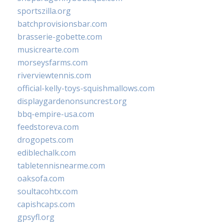
sportszilla.org
batchprovisionsbar.com
brasserie-gobette.com
musicrearte.com
morseysfarms.com
riverviewtennis.com
official-kelly-toys-squishmallows.com
displaygardenonsuncrest.org
bbq-empire-usa.com
feedstoreva.com
drogopets.com
ediblechalk.com
tabletennisnearme.com
oaksofa.com
soultacohtx.com
capishcaps.com
gpsyfl.org