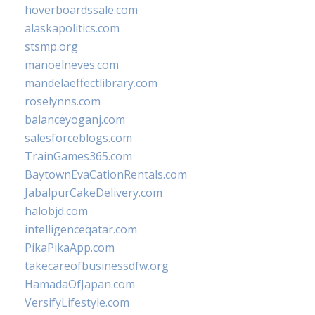
hoverboardssale.com
alaskapolitics.com
stsmp.org
manoelneves.com
mandelaeffectlibrary.com
roselynns.com
balanceyoganj.com
salesforceblogs.com
TrainGames365.com
BaytownEvaCationRentals.com
JabalpurCakeDelivery.com
halobjd.com
intelligenceqatar.com
PikaPikaApp.com
takecareofbusinessdfw.org
HamadaOfJapan.com
VersifyLifestyle.com