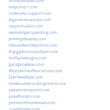
hrsreceivables.com
empconst1.com
cinderella-support.com
bigpinkrestaurant.com
inspirehuahin.com
memmingerspainting.com
jeremypbeasley.com
thesandwichdepotcos.com
drgiggleshouseofpain.com
hotflashdesigns.com
garagenadeau.com
lifestylechauffeurservice.com
EverNewNails.com
insideoutdecoratingcentre.com
salvatoresinpoint.com
jovialfloralco.com
johnlscotthometeam.com
u-seehomes.com