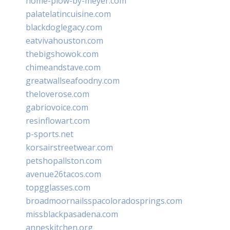
home-plow-by-meyer.com
palatelatincuisine.com
blackdoglegacy.com
eatvivahouston.com
thebigshowok.com
chimeandstave.com
greatwallseafoodny.com
theloverose.com
gabriovoice.com
resinflowart.com
p-sports.net
korsairstreetwear.com
petshopallston.com
avenue26tacos.com
topgglasses.com
broadmoornailsspacoloradosprings.com
missblackpasadena.com
anneskitchen.org