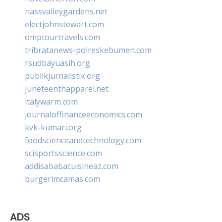
nassvalleygardens.net
electjohnstewart.com
omptourtravels.com
tribratanews-polreskebumen.com
rsudbayuasih.org
publikjurnalistik.org
juneteenthapparel.net
italywarm.com
journaloffinanceeconomics.com
kvk-kumari.org
foodscienceandtechnology.com
scisportsscience.com
addisababacuisineaz.com
burgerimcamas.com
ADS