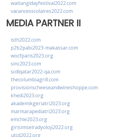
waitangidayfestival2022.com
vacancesscolaires2022.com
MEDIA PARTNER II
isth2022.com
p2b2pabi2023-makassar.com
wocfparis2023.org
sinc2023.com
scdlqatar2022-qa.com
thecolumbiagrill.com
provisionscheeseandwineshoppe.com
khedi2023.org
akademikgeriatri2023.org
marmarapediatri2023.org
emchie2023.org
girisimselradyoloji2022.org
utcd2022.org