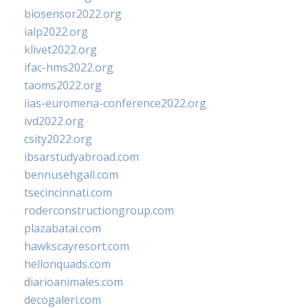
biosensor2022.org
ialp2022.org
klivet2022.org
ifac-hms2022.org
taoms2022.org
iias-euromena-conference2022.org
ivd2022.org
csity2022.org
ibsarstudyabroad.com
bennusehgall.com
tsecincinnati.com
roderconstructiongroup.com
plazabatai.com
hawkscayresort.com
hellonquads.com
diarioanimales.com
decogaleri.com