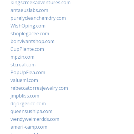
kingscreekadventures.com
antaeuslabs.com
purelycleanchemdry.com
WishOping.com
shoplegacee.com
bonvivantshop.com
CupPlante.com
mpzin.com
stcreal.com
PopUpFlea.com
valueml.com
rebeccatorresjewelry.com
jmpbliss.com
drjorgerico.com
queensushipa.com
wendyweimerdds.com
ameri-camp.com