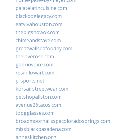
palatelatincuisine.com
blackdoglegacy.com
eatvivahouston.com
thebigshowok.com
chimeandstave.com
greatwallseafoodny.com
theloverose.com
gabriovoice.com
resinflowart.com
p-sports.net
korsairstreetwear.com
petshopallston.com
avenue26tacos.com
topgglasses.com
broadmoornailsspacoloradosprings.com
missblackpasadena.com
anneskitchen.org