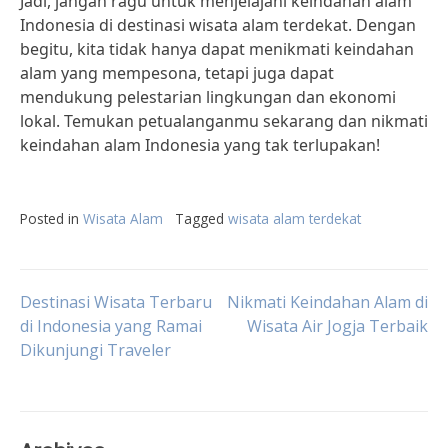
Jadi, jangan ragu untuk menjelajahi keindahan alam
Indonesia di destinasi wisata alam terdekat. Dengan
begitu, kita tidak hanya dapat menikmati keindahan
alam yang mempesona, tetapi juga dapat
mendukung pelestarian lingkungan dan ekonomi
lokal. Temukan petualanganmu sekarang dan nikmati
keindahan alam Indonesia yang tak terlupakan!
Posted in
Wisata Alam
Tagged
wisata alam terdekat
Post
Destinasi Wisata Terbaru
Nikmati Keindahan Alam di
di Indonesia yang Ramai
Wisata Air Jogja Terbaik
Dikunjungi Traveler
navigation