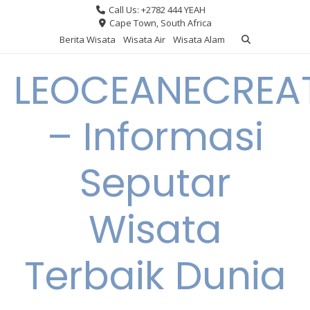
Skip
Call Us: +2782 444 YEAH
to
Cape Town, South Africa
content
Berita Wisata
Wisata Air
Wisata Alam
LEOCEANECREA
– Informasi
Seputar
Wisata
Terbaik Dunia