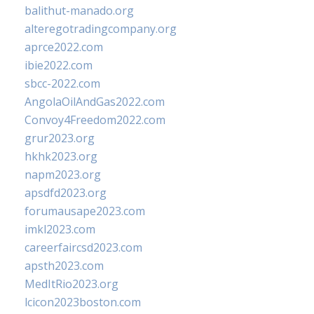
balithut-manado.org
alteregotradingcompany.org
aprce2022.com
ibie2022.com
sbcc-2022.com
AngolaOilAndGas2022.com
Convoy4Freedom2022.com
grur2023.org
hkhk2023.org
napm2023.org
apsdfd2023.org
forumausape2023.com
imkl2023.com
careerfaircsd2023.com
apsth2023.com
MedItRio2023.org
lcicon2023boston.com