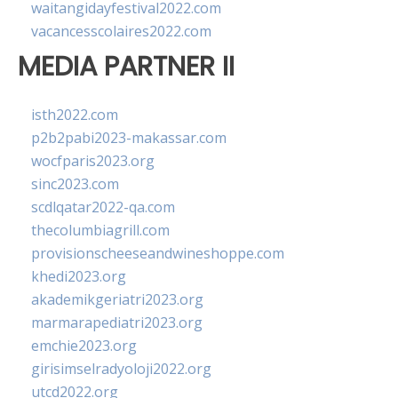
waitangidayfestival2022.com
vacancesscolaires2022.com
MEDIA PARTNER II
isth2022.com
p2b2pabi2023-makassar.com
wocfparis2023.org
sinc2023.com
scdlqatar2022-qa.com
thecolumbiagrill.com
provisionscheeseandwineshoppe.com
khedi2023.org
akademikgeriatri2023.org
marmarapediatri2023.org
emchie2023.org
girisimselradyoloji2022.org
utcd2022.org