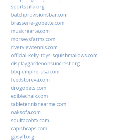
sportszilla.org
batchprovisionsbar.com
brasserie-gobette.com
musicrearte.com
morseysfarms.com
riverviewtennis.com
official-kelly-toys-squishmallows.com
displaygardenonsuncrest.org
bbq-empire-usa.com
feedstoreva.com
drogopets.com
ediblechalk.com
tabletennisnearme.com
oaksofa.com
soultacohtx.com
capishcaps.com
gpsyfl.org