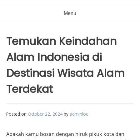
Menu
Temukan Keindahan
Alam Indonesia di
Destinasi Wisata Alam
Terdekat
Posted on
October 22, 2024
by
adminloc
Apakah kamu bosan dengan hiruk pikuk kota dan