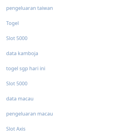
pengeluaran taiwan
Togel
Slot 5000
data kamboja
togel sgp hari ini
Slot 5000
data macau
pengeluaran macau
Slot Axis