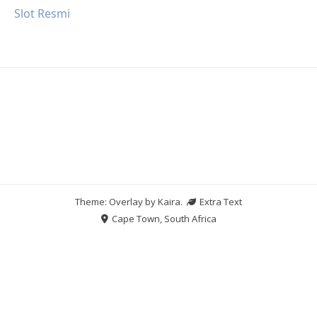
Slot Resmi
Theme: Overlay by
Kaira
.
Extra Text
Cape Town, South Africa