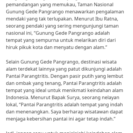
pemandangan yang memukau, Taman Nasional
Gunung Gede Pangrango menawarkan pengalaman
mendaki yang tak terlupakan. Menurut Ibu Ratna,
seorang pendaki yang sering mengunjungi taman
nasional ini, “Gunung Gede Pangrango adalah
tempat yang sempurna untuk melarikan diri dari
hiruk pikuk kota dan menyatu dengan alam.”
Selain Gunung Gede Pangrango, destinasi wisata
alam terdekat lainnya yang patut dikunjungi adalah
Pantai Parangtritis. Dengan pasir putih yang lembut
dan ombak yang tenang, Pantai Parangtritis adalah
tempat yang ideal untuk menikmati keindahan alam
Indonesia. Menurut Bapak Surya, seorang nelayan
lokal, “Pantai Parangtritis adalah tempat yang indah
dan menenangkan. Saya berharap wisatawan dapat
menjaga kebersihan pantai ini agar tetap indah.”