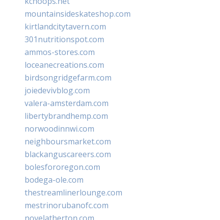
kchoops.net
mountainsideskateshop.com
kirtlandcitytavern.com
301nutritionspot.com
ammos-stores.com
loceanecreations.com
birdsongridgefarm.com
joiedevivblog.com
valera-amsterdam.com
libertybrandhemp.com
norwoodinnwi.com
neighboursmarket.com
blackanguscareers.com
bolesfororegon.com
bodega-ole.com
thestreamlinerlounge.com
mestrinorubanofc.com
novelatherton.com