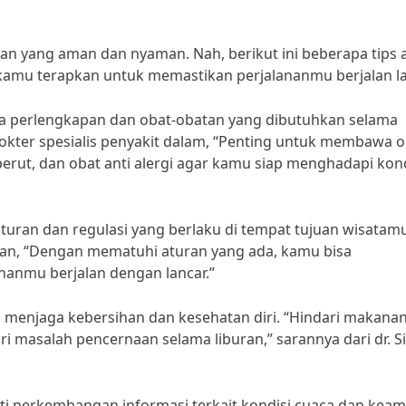
anan yang aman dan nyaman. Nah, berikut ini beberapa tips
kamu terapkan untuk memastikan perjalananmu berjalan la
a perlengkapan dan obat-obatan yang dibutuhkan selama
dokter spesialis penyakit dalam, “Penting untuk membawa o
 perut, dan obat anti alergi agar kamu siap menghadapi kon
 aturan dan regulasi yang berlaku di tempat tujuan wisatam
an, “Dengan mematuhi aturan yang ada, kamu bisa
anmu berjalan dengan lancar.”
uk menjaga kebersihan dan kesehatan diri. “Hindari makana
i masalah pencernaan selama liburan,” sarannya dari dr. Si
kuti perkembangan informasi terkait kondisi cuaca dan kea