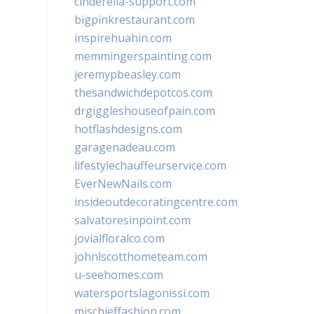
cinderella-support.com
bigpinkrestaurant.com
inspirehuahin.com
memmingerspainting.com
jeremypbeasley.com
thesandwichdepotcos.com
drgiggleshouseofpain.com
hotflashdesigns.com
garagenadeau.com
lifestylechauffeurservice.com
EverNewNails.com
insideoutdecoratingcentre.com
salvatoresinpoint.com
jovialfloralco.com
johnlscotthometeam.com
u-seehomes.com
watersportslagonissi.com
mischieffashion.com