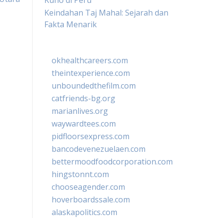
Kuno di Peru
Keindahan Taj Mahal: Sejarah dan
Fakta Menarik
okhealthcareers.com
theintexperience.com
unboundedthefilm.com
catfriends-bg.org
marianlives.org
waywardtees.com
pidfloorsexpress.com
bancodevenezuelaen.com
bettermoodfoodcorporation.com
hingstonnt.com
chooseagender.com
hoverboardssale.com
alaskapolitics.com