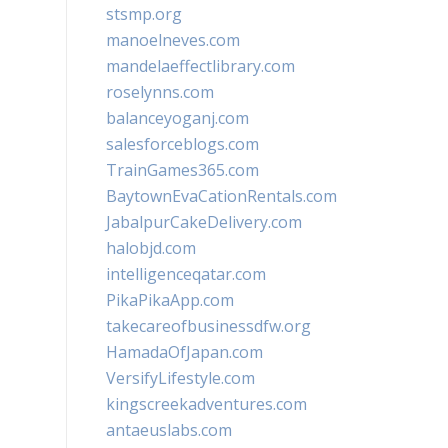
stsmp.org
manoelneves.com
mandelaeffectlibrary.com
roselynns.com
balanceyoganj.com
salesforceblogs.com
TrainGames365.com
BaytownEvaCationRentals.com
JabalpurCakeDelivery.com
halobjd.com
intelligenceqatar.com
PikaPikaApp.com
takecareofbusinessdfw.org
HamadaOfJapan.com
VersifyLifestyle.com
kingscreekadventures.com
antaeuslabs.com