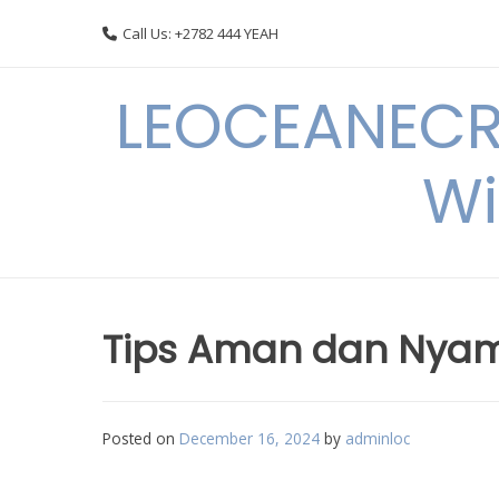
Skip
Call Us: +2782 444 YEAH
to
content
LEOCEANECRE
Wi
Tips Aman dan Nyama
Posted on
December 16, 2024
by
adminloc