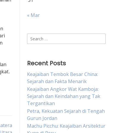
31
« Mar
en
ari
Search
en
for:
Recent Posts
lan
gkat.
Keajaiban Tembok Besar China:
Sejarah dan Fakta Menarik
Keajaiban Angkor Wat Kamboja:
Sejarah dan Keindahan yang Tak
Tergantikan
Petra, Kekuatan Sejarah di Tengah
Gurun Jordan
atera
Machu Picchu: Keajaiban Arsitektur
Utara