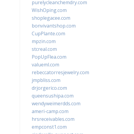
purelycleanchemdry.com
WishOping.com
shoplegacee.com
bonvivantshop.com
CupPlante.com
mpzin.com
stcreal.com
PopUpFlea.com
valueml.com
rebeccatorresjewelry.com
jmpbliss.com
drjorgerico.com
queensushipa.com
wendyweimerdds.com
ameri-camp.com
hrsreceivables.com
empconst1.com