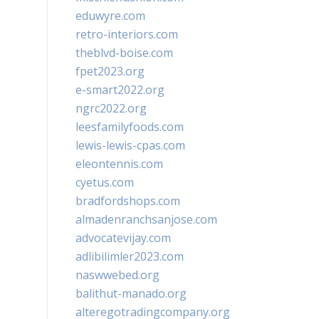
eduwyre.com
retro-interiors.com
theblvd-boise.com
fpet2023.org
e-smart2022.org
ngrc2022.org
leesfamilyfoods.com
lewis-lewis-cpas.com
eleontennis.com
cyetus.com
bradfordshops.com
almadenranchsanjose.com
advocatevijay.com
adlibilimler2023.com
naswwebed.org
balithut-manado.org
alteregotradingcompany.org