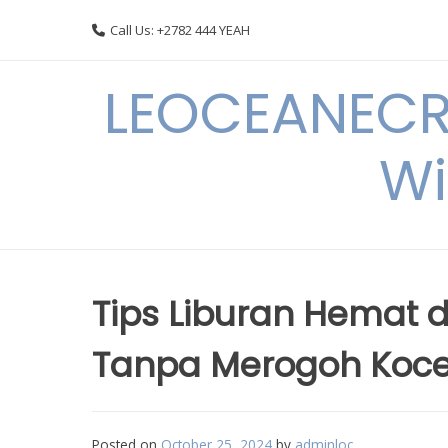
Skip
Call Us: +2782 444 YEAH
to
content
LEOCEANECRE
Wi
Tips Liburan Hemat d
Tanpa Merogoh Koc
Posted on
October 25, 2024
by
adminloc