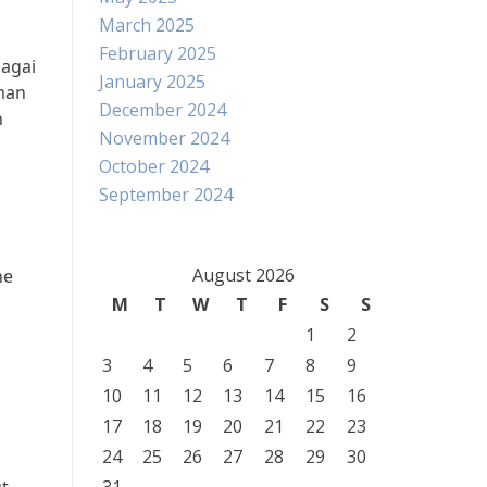
March 2025
February 2025
bagai
January 2025
man
December 2024
n
November 2024
October 2024
September 2024
August 2026
ne
M
T
W
T
F
S
S
1
2
3
4
5
6
7
8
9
10
11
12
13
14
15
16
17
18
19
20
21
22
23
24
25
26
27
28
29
30