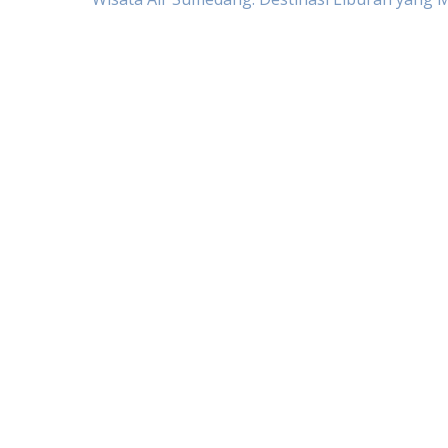
Post
navigation