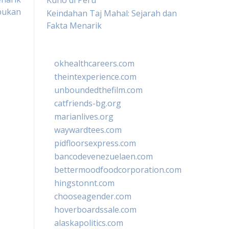
Kuno di Peru
ibukan
Keindahan Taj Mahal: Sejarah dan
Fakta Menarik
okhealthcareers.com
theintexperience.com
unboundedthefilm.com
catfriends-bg.org
marianlives.org
waywardtees.com
pidfloorsexpress.com
bancodevenezuelaen.com
bettermoodfoodcorporation.com
hingstonnt.com
chooseagender.com
hoverboardssale.com
alaskapolitics.com