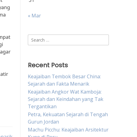
ut
31
 yang
ama
« Mar
empat
Search
gi
for:
 agar
Recent Posts
atir
Keajaiban Tembok Besar China:
Sejarah dan Fakta Menarik
Keajaiban Angkor Wat Kamboja:
Sejarah dan Keindahan yang Tak
Tergantikan
Petra, Kekuatan Sejarah di Tengah
Gurun Jordan
Machu Picchu: Keajaiban Arsitektur
enarik