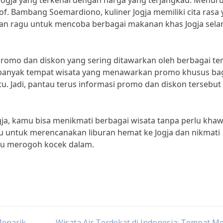
r Jogja yang terkenal dengan harga yang terjangkau. Menur
rof. Bambang Soemardiono, kuliner Jogja memiliki cita rasa
ngan ragu untuk mencoba berbagai makanan khas Jogja sel
promo dan diskon yang sering ditawarkan oleh berbagai t
Y, banyak tempat wisata yang menawarkan promo khusus ba
tu. Jadi, pantau terus informasi promo dan diskon tersebut
a, kamu bisa menikmati berbagai wisata tanpa perlu khaw
gu untuk merencanakan liburan hemat ke Jogja dan nikmati
rlu merogoh kocek dalam.
Menarik
Wisata Air Terdekat di Indonesia: Tempat M