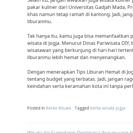
Selain itu, jangan lewatkan juga wisata kuline
pakar kuliner dari Universitas Gadjah Mada, P
khas namun tetap ramah di kantong. Jadi, ja
liburanmu.
Tak hanya itu, kamu juga bisa memanfaatkan 
wisata di Jogja. Menurut Dinas Pariwisata DI
wisatawan yang berkunjung di hari-hari terten
liburanmu lebih hemat dan menyenangkan.
Dengan menerapkan Tips Liburan Hemat di Jogj
tentang budget yang terbatas. Jadi, jangan ra
keindahan serta keramahan kota ini tanpa pe
Posted in
Berita Wisata
Tagged
berita wisata jogja
Wisata Air Sumedang: Destinasi Liburan yang 