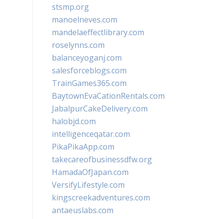
stsmp.org
manoelneves.com
mandelaeffectlibrary.com
roselynns.com
balanceyoganj.com
salesforceblogs.com
TrainGames365.com
BaytownEvaCationRentals.com
JabalpurCakeDelivery.com
halobjd.com
intelligenceqatar.com
PikaPikaApp.com
takecareofbusinessdfw.org
HamadaOfJapan.com
VersifyLifestyle.com
kingscreekadventures.com
antaeuslabs.com