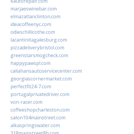
kautorepair.com
marjaeswinebar.com
elmazatlanclinton.com
ideacoffeenyc.com
odieschillicothe.com
lacantinitagalesburg.com
pizzadeliverybristol.com
greenstarsmogcheck.com
happypawspl.com
callahansautoservicecenter.com
georgiascornermarket.com
perfectfit24-7.com
portugalprivatedriver.com
von-racer.com
coffeeshopcharleston.com
salon104mainstreet.com
alkaspringswater.com
318mainstreet8h.com