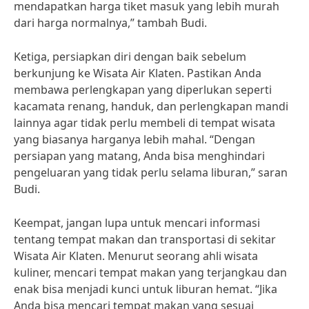
mendapatkan harga tiket masuk yang lebih murah
dari harga normalnya,” tambah Budi.
Ketiga, persiapkan diri dengan baik sebelum
berkunjung ke Wisata Air Klaten. Pastikan Anda
membawa perlengkapan yang diperlukan seperti
kacamata renang, handuk, dan perlengkapan mandi
lainnya agar tidak perlu membeli di tempat wisata
yang biasanya harganya lebih mahal. “Dengan
persiapan yang matang, Anda bisa menghindari
pengeluaran yang tidak perlu selama liburan,” saran
Budi.
Keempat, jangan lupa untuk mencari informasi
tentang tempat makan dan transportasi di sekitar
Wisata Air Klaten. Menurut seorang ahli wisata
kuliner, mencari tempat makan yang terjangkau dan
enak bisa menjadi kunci untuk liburan hemat. “Jika
Anda bisa mencari tempat makan yang sesuai