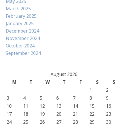
May 2025
March 2025
February 2025
January 2025
December 2024
November 2024
October 2024
September 2024
August 2026
M
T
W
T
F
S
S
1
2
3
4
5
6
7
8
9
10
11
12
13
14
15
16
17
18
19
20
21
22
23
24
25
26
27
28
29
30