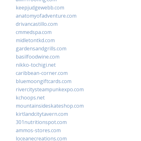
keepjudgewebb.com
anatomyofadventure.com
drivancastillo.com
cmmedspa.com
midletontkd.com
gardensandgrills.com
basilfoodwine.com
nikko-tochigi.net
caribbean-corner.com
bluemoongiftcards.com
rivercitysteampunkexpo.com
kchoops.net
mountainsideskateshop.com
kirtlandcitytavern.com
301nutritionspot.com
ammos-stores.com
loceanecreations.com