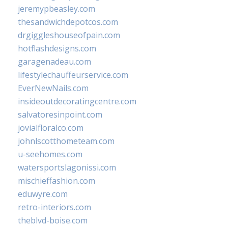
jeremypbeasley.com
thesandwichdepotcos.com
drgiggleshouseofpain.com
hotflashdesigns.com
garagenadeau.com
lifestylechauffeurservice.com
EverNewNails.com
insideoutdecoratingcentre.com
salvatoresinpoint.com
jovialfloralco.com
johnlscotthometeam.com
u-seehomes.com
watersportslagonissi.com
mischieffashion.com
eduwyre.com
retro-interiors.com
theblvd-boise.com