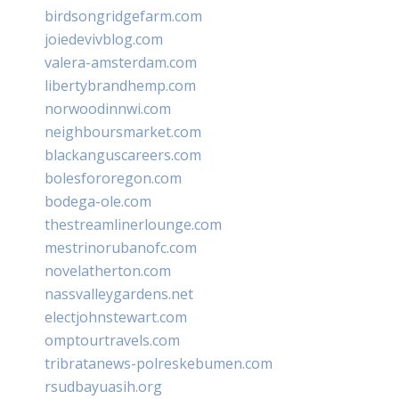
birdsongridgefarm.com
joiedevivblog.com
valera-amsterdam.com
libertybrandhemp.com
norwoodinnwi.com
neighboursmarket.com
blackanguscareers.com
bolesfororegon.com
bodega-ole.com
thestreamlinerlounge.com
mestrinorubanofc.com
novelatherton.com
nassvalleygardens.net
electjohnstewart.com
omptourtravels.com
tribratanews-polreskebumen.com
rsudbayuasih.org