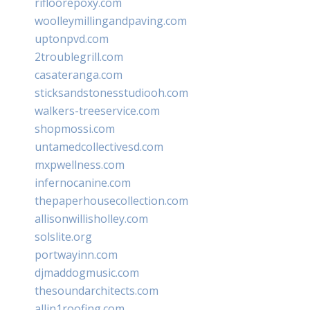
rifloorepoxy.com
woolleymillingandpaving.com
uptonpvd.com
2troublegrill.com
casateranga.com
sticksandstonesstudiooh.com
walkers-treeservice.com
shopmossi.com
untamedcollectivesd.com
mxpwellness.com
infernocanine.com
thepaperhousecollection.com
allisonwillisholley.com
solslite.org
portwayinn.com
djmaddogmusic.com
thesoundarchitects.com
allin1roofing.com