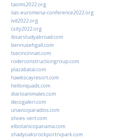
taoms2022.org
iias-euromena-conference2022.org
ivd2022.org
csity2022.org
ibsarstudyabroad.com
bennusehgall.com
tsecincinnati.com
roderconstructiongroup.com
plazabatai.com
hawkscayresort.com
hellonquads.com
diarioanimales.com
decogaleri.com
unavozparadios.com
shoes-vert.com
elbotanicopanama.com
shadyoaksrockportrvpark.com