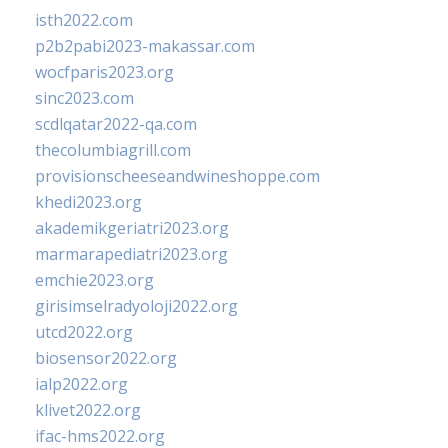
isth2022.com
p2b2pabi2023-makassar.com
wocfparis2023.org
sinc2023.com
scdlqatar2022-qa.com
thecolumbiagrill.com
provisionscheeseandwineshoppe.com
khedi2023.org
akademikgeriatri2023.org
marmarapediatri2023.org
emchie2023.org
girisimselradyoloji2022.org
utcd2022.org
biosensor2022.org
ialp2022.org
klivet2022.org
ifac-hms2022.org