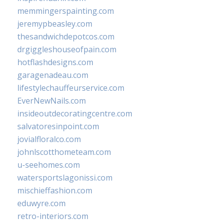
memmingerspainting.com
jeremypbeasley.com
thesandwichdepotcos.com
drgiggleshouseofpain.com
hotflashdesigns.com
garagenadeau.com
lifestylechauffeurservice.com
EverNewNails.com
insideoutdecoratingcentre.com
salvatoresinpoint.com
jovialfloralco.com
johnlscotthometeam.com
u-seehomes.com
watersportslagonissi.com
mischieffashion.com
eduwyre.com
retro-interiors.com