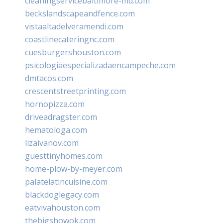
cleaningservicebaltimore-md.com
beckslandscapeandfence.com
vistaaltadelveramendi.com
coastlinecateringnc.com
cuesburgershouston.com
psicologiaespecializadaencampeche.com
dmtacos.com
crescentstreetprinting.com
hornopizza.com
driveadragster.com
hematologa.com
lizaivanov.com
guesttinyhomes.com
home-plow-by-meyer.com
palatelatincuisine.com
blackdoglegacy.com
eatvivahouston.com
thebigshowok.com