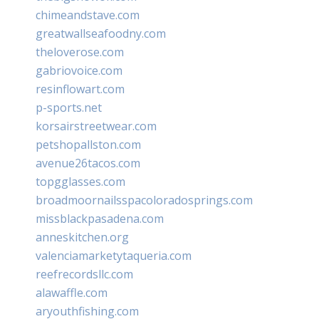
chimeandstave.com
greatwallseafoodny.com
theloverose.com
gabriovoice.com
resinflowart.com
p-sports.net
korsairstreetwear.com
petshopallston.com
avenue26tacos.com
topgglasses.com
broadmoornailsspacoloradosprings.com
missblackpasadena.com
anneskitchen.org
valenciamarketytaqueria.com
reefrecordsllc.com
alawaffle.com
aryouthfishing.com