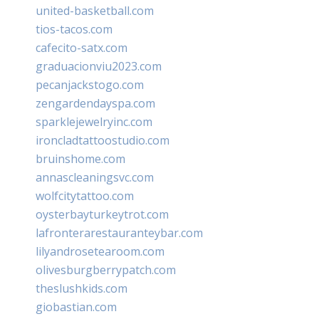
united-basketball.com
tios-tacos.com
cafecito-satx.com
graduacionviu2023.com
pecanjackstogo.com
zengardendayspa.com
sparklejewelryinc.com
ironcladtattoostudio.com
bruinshome.com
annascleaningsvc.com
wolfcitytattoo.com
oysterbayturkeytrot.com
lafronterarestauranteybar.com
lilyandrosetearoom.com
olivesburgberrypatch.com
theslushkids.com
giobastian.com