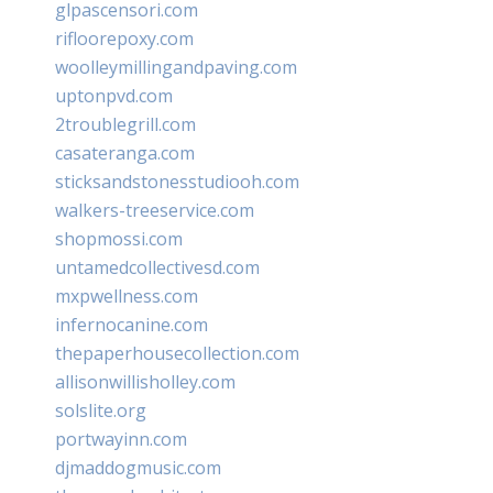
glpascensori.com
rifloorepoxy.com
woolleymillingandpaving.com
uptonpvd.com
2troublegrill.com
casateranga.com
sticksandstonesstudiooh.com
walkers-treeservice.com
shopmossi.com
untamedcollectivesd.com
mxpwellness.com
infernocanine.com
thepaperhousecollection.com
allisonwillisholley.com
solslite.org
portwayinn.com
djmaddogmusic.com