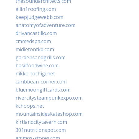
thesoundarchitects.com
allin1roofing.com
keepjudgewebb.com
anatomyofadventure.com
drivancastillo.com
cmmedspa.com
midletontkd.com
gardensandgrills.com
basilfoodwine.com
nikko-tochigi.net
caribbean-corner.com
bluemoongiftcards.com
rivercitysteampunkexpo.com
kchoops.net
mountainsideskateshop.com
kirtlandcitytavern.com
301nutritionspot.com
ammos-stores.com