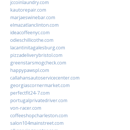
jccoinlaundry.com
kautorepair.com
marjaeswinebar.com
elmazatlanclinton.com
ideacoffeenyc.com
odieschillicothe.com
lacantinitagalesburg.com
pizzadeliverybristol.com
greenstarsmogcheck.com
happypawspl.com
callahansautoservicecenter.com
georgiascornermarket.com
perfectfit24-7.com
portugalprivatedriver.com
von-racer.com
coffeeshopcharleston.com
salon104mainstreet.com