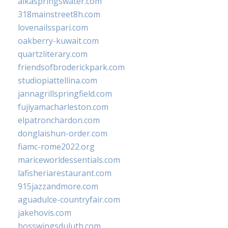
alkaspringswater.com
318mainstreet8h.com
lovenailsspari.com
oakberry-kuwait.com
quartzliterary.com
friendsofbroderickpark.com
studiopiattellina.com
jannagrillspringfield.com
fujiyamacharleston.com
elpatronchardon.com
donglaishun-order.com
fiamc-rome2022.org
mariceworldessentials.com
lafisheriarestaurant.com
915jazzandmore.com
aguadulce-countryfair.com
jakehovis.com
bosswingsduluth.com