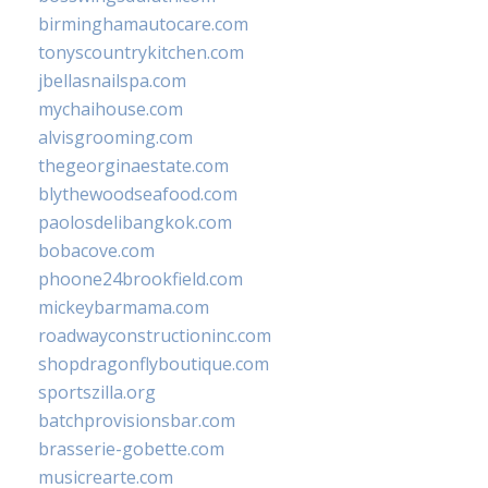
birminghamautocare.com
tonyscountrykitchen.com
jbellasnailspa.com
mychaihouse.com
alvisgrooming.com
thegeorginaestate.com
blythewoodseafood.com
paolosdelibangkok.com
bobacove.com
phoone24brookfield.com
mickeybarmama.com
roadwayconstructioninc.com
shopdragonflyboutique.com
sportszilla.org
batchprovisionsbar.com
brasserie-gobette.com
musicrearte.com