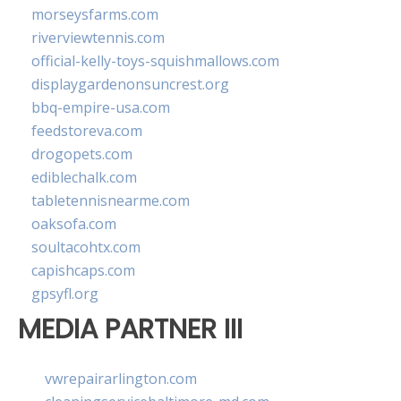
morseysfarms.com
riverviewtennis.com
official-kelly-toys-squishmallows.com
displaygardenonsuncrest.org
bbq-empire-usa.com
feedstoreva.com
drogopets.com
ediblechalk.com
tabletennisnearme.com
oaksofa.com
soultacohtx.com
capishcaps.com
gpsyfl.org
MEDIA PARTNER III
vwrepairarlington.com