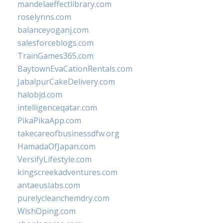
mandelaeffectlibrary.com
roselynns.com
balanceyoganj.com
salesforceblogs.com
TrainGames365.com
BaytownEvaCationRentals.com
JabalpurCakeDelivery.com
halobjd.com
intelligenceqatar.com
PikaPikaApp.com
takecareofbusinessdfw.org
HamadaOfJapan.com
VersifyLifestyle.com
kingscreekadventures.com
antaeuslabs.com
purelycleanchemdry.com
WishOping.com