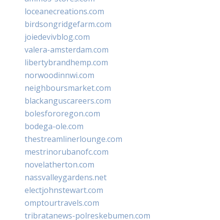
loceanecreations.com
birdsongridgefarm.com
joiedevivblog.com
valera-amsterdam.com
libertybrandhemp.com
norwoodinnwi.com
neighboursmarket.com
blackanguscareers.com
bolesfororegon.com
bodega-ole.com
thestreamlinerlounge.com
mestrinorubanofc.com
novelatherton.com
nassvalleygardens.net
electjohnstewart.com
omptourtravels.com
tribratanews-polreskebumen.com