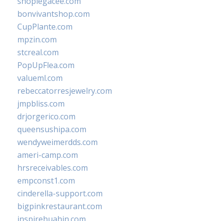
shoplegacee.com
bonvivantshop.com
CupPlante.com
mpzin.com
stcreal.com
PopUpFlea.com
valueml.com
rebeccatorresjewelry.com
jmpbliss.com
drjorgerico.com
queensushipa.com
wendyweimerdds.com
ameri-camp.com
hrsreceivables.com
empconst1.com
cinderella-support.com
bigpinkrestaurant.com
inspirehuahin.com