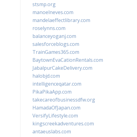
stsmp.org
manoelneves.com
mandelaeffectlibrary.com
roselynns.com
balanceyoganj.com
salesforceblogs.com
TrainGames365.com
BaytownEvaCationRentals.com
JabalpurCakeDelivery.com
halobjd.com
intelligenceqatar.com
PikaPikaApp.com
takecareofbusinessdfw.org
HamadaOfJapan.com
VersifyLifestyle.com
kingscreekadventures.com
antaeuslabs.com