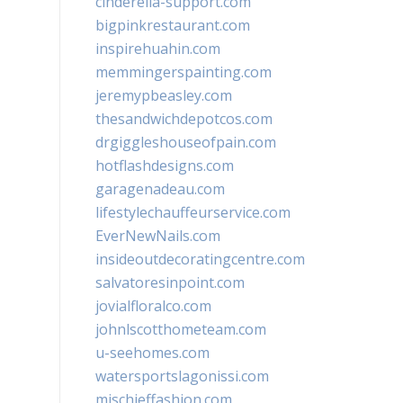
cinderella-support.com
bigpinkrestaurant.com
inspirehuahin.com
memmingerspainting.com
jeremypbeasley.com
thesandwichdepotcos.com
drgiggleshouseofpain.com
hotflashdesigns.com
garagenadeau.com
lifestylechauffeurservice.com
EverNewNails.com
insideoutdecoratingcentre.com
salvatoresinpoint.com
jovialfloralco.com
johnlscotthometeam.com
u-seehomes.com
watersportslagonissi.com
mischieffashion.com