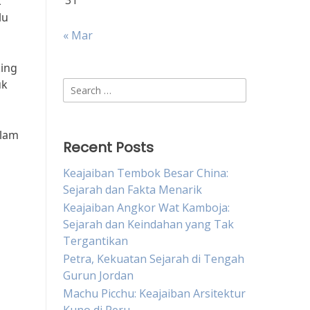
31
k
lu
« Mar
king
uk
Search
for:
alam
Recent Posts
Keajaiban Tembok Besar China:
Sejarah dan Fakta Menarik
Keajaiban Angkor Wat Kamboja:
Sejarah dan Keindahan yang Tak
Tergantikan
Petra, Kekuatan Sejarah di Tengah
Gurun Jordan
Machu Picchu: Keajaiban Arsitektur