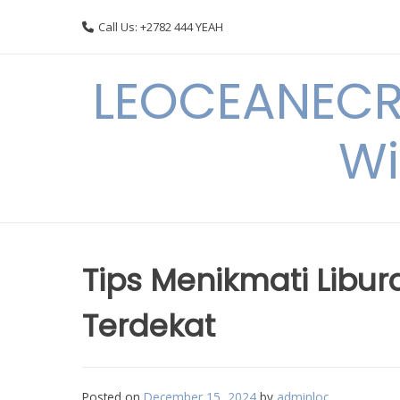
Skip
Call Us: +2782 444 YEAH
to
content
LEOCEANECRE
Wi
Tips Menikmati Libura
Terdekat
Posted on
December 15, 2024
by
adminloc