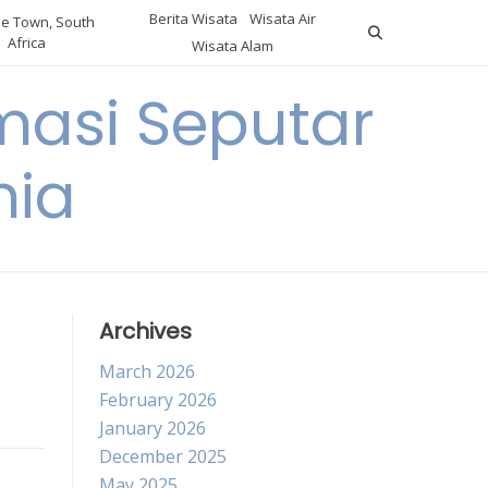
Berita Wisata
Wisata Air
e Town, South
Africa
Wisata Alam
masi Seputar
nia
Archives
March 2026
February 2026
January 2026
December 2025
May 2025