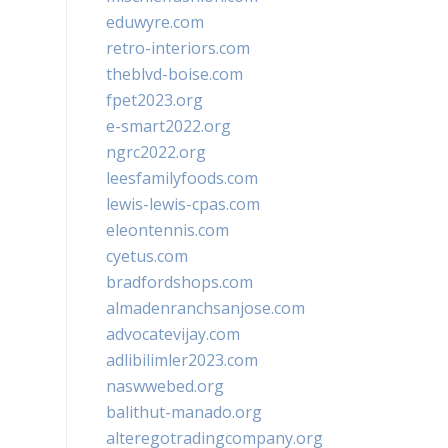
eduwyre.com
retro-interiors.com
theblvd-boise.com
fpet2023.org
e-smart2022.org
ngrc2022.org
leesfamilyfoods.com
lewis-lewis-cpas.com
eleontennis.com
cyetus.com
bradfordshops.com
almadenranchsanjose.com
advocatevijay.com
adlibilimler2023.com
naswwebed.org
balithut-manado.org
alteregotradingcompany.org