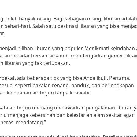
u oleh banyak orang. Bagi sebagian orang, liburan adalah
ehari-hari. Salah satu destinasi liburan yang bisa menjad
at.
enjadi pilihan liburan yang populer. Menikmati keindahan
, atau sekadar bersantai sambil mendengarkan gemericik ai
 liburan yang tak terlupakan.
erdekat, ada beberapa tips yang bisa Anda ikuti. Pertama,
suai seperti pakaian renang, handuk, dan perlengkapan
ati keindahan air terjun tanpa khawatir.
isata air terjun memang menawarkan pengalaman liburan 
rlu menjaga kebersihan dan kelestarian alam sekitar agar
generasi mendatang.”