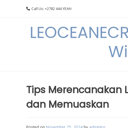
Skip
Call Us: +2782 444 YEAH
to
content
LEOCEANECRE
Wi
Tips Merencanakan L
dan Memuaskan
Posted on
November 25, 2024
by
adminloc