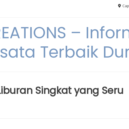
Cap
ATIONS – Infor
sata Terbaik Du
iburan Singkat yang Seru