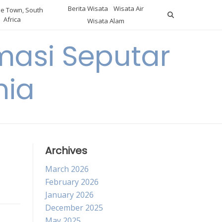
Berita Wisata
Wisata Air
e Town, South
Africa
Wisata Alam
masi Seputar
nia
Archives
March 2026
February 2026
January 2026
December 2025
May 2025