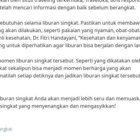
ukan oleh situs traveling terkemuka, Traveloka, 80% respon
telah mencari informasi dengan baik sebelum berangkat.
 kebutuhan selama liburan singkat. Pastikan untuk membaw
ng akan dilakukan, seperti pakaian yang nyaman, obat-oba
li kesehatan, Dr. Fitri Handayani, “Kesehatan dan kenyam
g untuk diperhatikan agar liburan bisa berjalan dengan lan
momen liburan singkat tersebut. Seperti yang dikatakan ole
ngkat sekalipun bisa menjadi momen berharga yang akan
atilah setiap detiknya dan jadikan liburan singkat tersebu
 liburan singkat Anda akan menjadi lebih seru dan memuask
n singkat yang menyenangkan dan mengasyikkan!
singkat