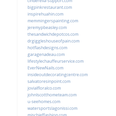
cinderella-support.com
bigpinkrestaurant.com
inspirehuahin.com
memmingerspainting.com
jeremypbeasley.com
thesandwichdepotcos.com
drgiggleshouseofpain.com
hotflashdesigns.com
garagenadeau.com
lifestylechauffeurservice.com
EverNewNails.com
insideoutdecoratingcentre.com
salvatoresinpoint.com
jovialfloralco.com
johnlscotthometeam.com
u-seehomes.com
watersportslagonissi.com
mischieffashion.com