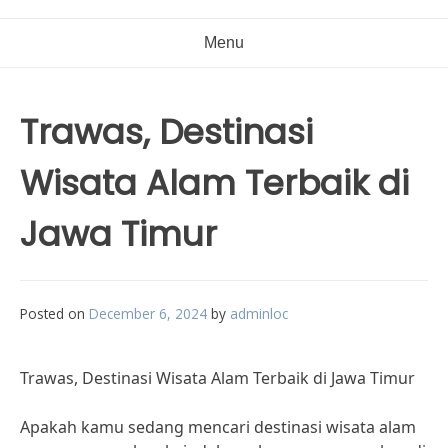
Menu
Trawas, Destinasi
Wisata Alam Terbaik di
Jawa Timur
Posted on
December 6, 2024
by
adminloc
Trawas, Destinasi Wisata Alam Terbaik di Jawa Timur
Apakah kamu sedang mencari destinasi wisata alam