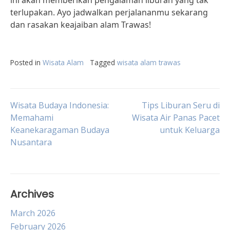
ini akan memberikan pengalaman liburan yang tak
terlupakan. Ayo jadwalkan perjalananmu sekarang
dan rasakan keajaiban alam Trawas!
Posted in
Wisata Alam
Tagged
wisata alam trawas
Post
Wisata Budaya Indonesia:
Tips Liburan Seru di
Memahami
Wisata Air Panas Pacet
Keanekaragaman Budaya
untuk Keluarga
navigation
Nusantara
Archives
March 2026
February 2026