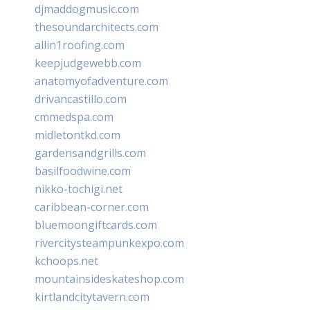
djmaddogmusic.com
thesoundarchitects.com
allin1roofing.com
keepjudgewebb.com
anatomyofadventure.com
drivancastillo.com
cmmedspa.com
midletontkd.com
gardensandgrills.com
basilfoodwine.com
nikko-tochigi.net
caribbean-corner.com
bluemoongiftcards.com
rivercitysteampunkexpo.com
kchoops.net
mountainsideskateshop.com
kirtlandcitytavern.com