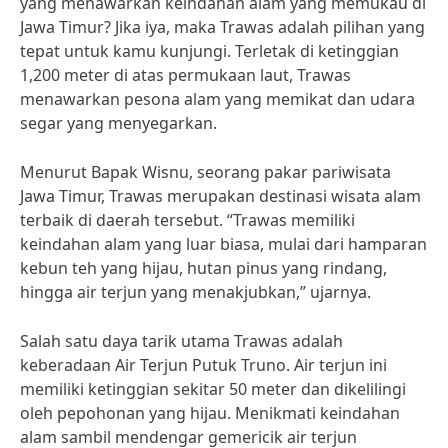
yang menawarkan keindahan alam yang memukau di
Jawa Timur? Jika iya, maka Trawas adalah pilihan yang
tepat untuk kamu kunjungi. Terletak di ketinggian
1,200 meter di atas permukaan laut, Trawas
menawarkan pesona alam yang memikat dan udara
segar yang menyegarkan.
Menurut Bapak Wisnu, seorang pakar pariwisata
Jawa Timur, Trawas merupakan destinasi wisata alam
terbaik di daerah tersebut. “Trawas memiliki
keindahan alam yang luar biasa, mulai dari hamparan
kebun teh yang hijau, hutan pinus yang rindang,
hingga air terjun yang menakjubkan,” ujarnya.
Salah satu daya tarik utama Trawas adalah
keberadaan Air Terjun Putuk Truno. Air terjun ini
memiliki ketinggian sekitar 50 meter dan dikelilingi
oleh pepohonan yang hijau. Menikmati keindahan
alam sambil mendengar gemericik air terjun