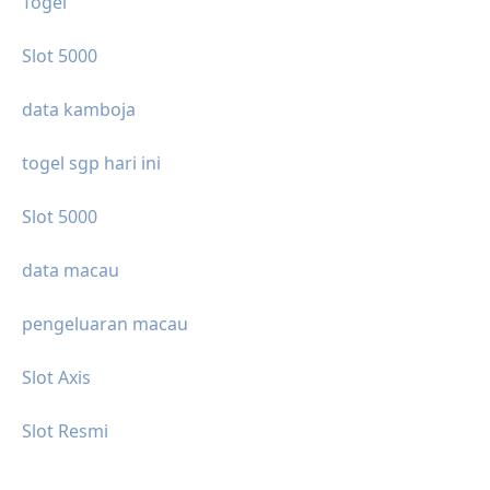
Togel
Slot 5000
data kamboja
togel sgp hari ini
Slot 5000
data macau
pengeluaran macau
Slot Axis
Slot Resmi