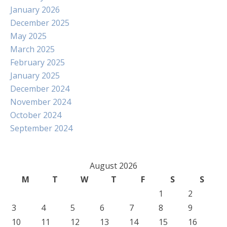
January 2026
December 2025
May 2025
March 2025
February 2025
January 2025
December 2024
November 2024
October 2024
September 2024
August 2026
M
T
W
T
F
S
S
1
2
3
4
5
6
7
8
9
10
11
12
13
14
15
16