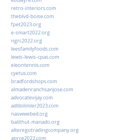
eduwyre.com
retro-interiors.com
theblvd-boise.com
fpet2023.org
e-smart2022.org
ngrc2022.org
leesfamilyfoods.com
lewis-lewis-cpas.com
eleontennis.com
cyetus.com
bradfordshops.com
almadenranchsanjose.com
advocatevijay.com
adlibilimler2023.com
naswwebed.org
balithut-manado.org
alteregotradingcompany.org
aprce2022.com