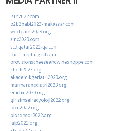
MEDIA PARTNER II
isth2022.com
p2b2pabi2023-makassar.com
wocfparis2023.org
sinc2023.com
scdlqatar2022-qa.com
thecolumbiagrill.com
provisionscheeseandwineshoppe.com
khedi2023.org
akademikgeriatri2023.org
marmarapediatri2023.org
emchie2023.org
girisimselradyoloji2022.org
utcd2022.org
biosensor2022.org
ialp2022.org
klivet2022.org