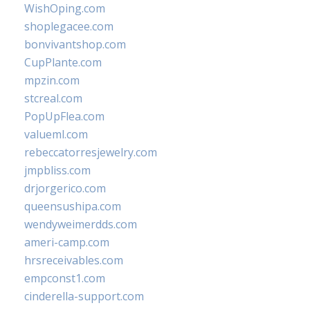
WishOping.com
shoplegacee.com
bonvivantshop.com
CupPlante.com
mpzin.com
stcreal.com
PopUpFlea.com
valueml.com
rebeccatorresjewelry.com
jmpbliss.com
drjorgerico.com
queensushipa.com
wendyweimerdds.com
ameri-camp.com
hrsreceivables.com
empconst1.com
cinderella-support.com