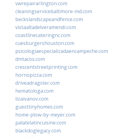
vwrepairarlington.com
cleaningservicebaltimore-md.com
beckslandscapeandfence.com
vistaaltadelveramendi.com
coastlinecateringnc.com
cuesburgershouston.com
psicologiaespecializadaencampeche.com
dmtacos.com
crescentstreetprinting.com
hornopizza.com
driveadragster.com
hematologa.com
lizaivanov.com
guesttinyhomes.com
home-plow-by-meyer.com
palatelatincuisine.com
blackdoglegacy.com