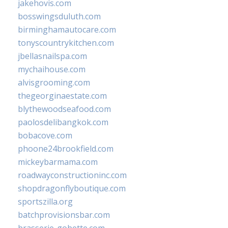
jakehovis.com
bosswingsduluth.com
birminghamautocare.com
tonyscountrykitchen.com
jbellasnailspa.com
mychaihouse.com
alvisgrooming.com
thegeorginaestate.com
blythewoodseafood.com
paolosdelibangkok.com
bobacove.com
phoone24brookfield.com
mickeybarmama.com
roadwayconstructioninc.com
shopdragonflyboutique.com
sportszilla.org
batchprovisionsbar.com