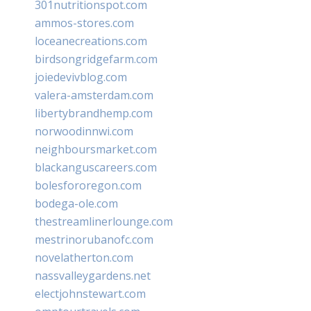
301nutritionspot.com
ammos-stores.com
loceanecreations.com
birdsongridgefarm.com
joiedevivblog.com
valera-amsterdam.com
libertybrandhemp.com
norwoodinnwi.com
neighboursmarket.com
blackanguscareers.com
bolesfororegon.com
bodega-ole.com
thestreamlinerlounge.com
mestrinorubanofc.com
novelatherton.com
nassvalleygardens.net
electjohnstewart.com